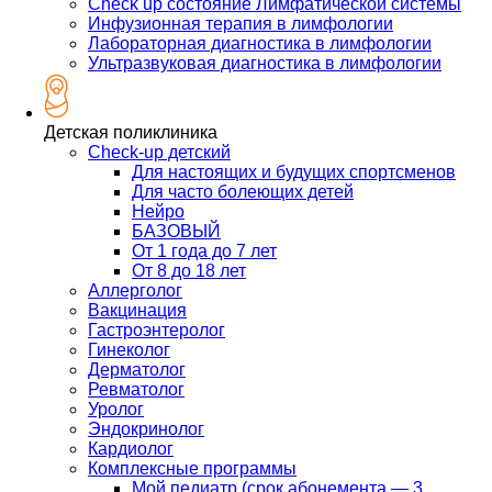
Check up состояние Лимфатической системы
Инфузионная терапия в лимфологии
Лабораторная диагностика в лимфологии
Ультразвуковая диагностика в лимфологии
Детская поликлиника
Check-up детский
Для настоящих и будущих спортсменов
Для часто болеющих детей
Нейро
БАЗОВЫЙ
От 1 года до 7 лет
От 8 до 18 лет
Аллерголог
Вакцинация
Гастроэнтеролог
Гинеколог
Дерматолог
Ревматолог
Уролог
Эндокринолог
Кардиолог
Комплексные программы
Мой педиатр (срок абонемента — 3