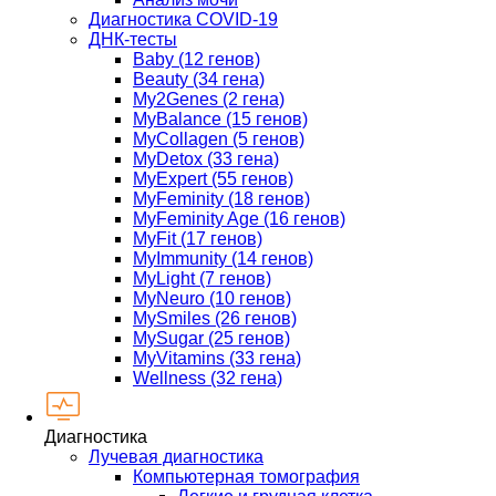
Диагностика COVID-19
ДНК-тесты
Baby (12 генов)
Beauty (34 гена)
My2Genes (2 гена)
MyBalance (15 генов)
MyCollagen (5 генов)
MyDetox (33 гена)
MyExpert (55 генов)
MyFeminity (18 генов)
MyFeminity Age (16 генов)
MyFit (17 генов)
MyImmunity (14 генов)
MyLight (7 генов)
MyNeuro (10 генов)
MySmiles (26 генов)
MySugar (25 генов)
MyVitamins (33 гена)
Wellness (32 гена)
Диагностика
Лучевая диагностика
Компьютерная томография