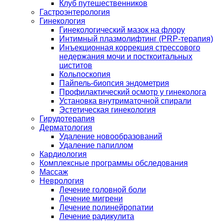
Клуб путешественников
Гастроэнтерология
Гинекология
Гинекологический мазок на флору
Интимный плазмолифтинг (PRP-терапия)
Инъекционная коррекция стрессового
недержания мочи и посткоитальных
циститов
Кольпоскопия
Пайпель-биопсия эндометрия
Профилактический осмотр у гинеколога
Установка внутриматочной спирали
Эстетическая гинекология
Гирудотерапия
Дерматология
Удаление новообразований
Удаление папиллом
Кардиология
Комплексные программы обследования
Массаж
Неврология
Лечение головной боли
Лечение мигрени
Лечение полинейропатии
Лечение радикулита