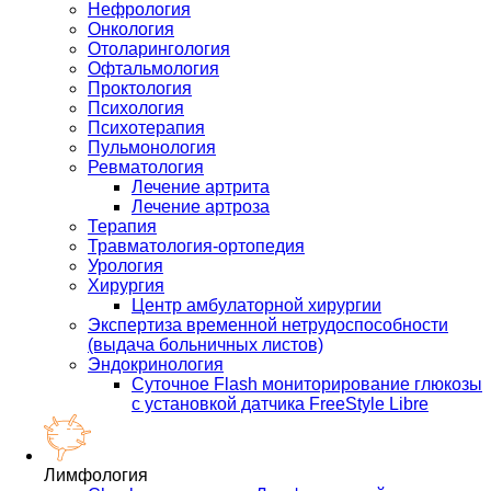
Нефрология
Онкология
Отоларингология
Офтальмология
Проктология
Психология
Психотерапия
Пульмонология
Ревматология
Лечение артрита
Лечение артроза
Терапия
Травматология-ортопедия
Урология
Хирургия
Центр амбулаторной хирургии
Экспертиза временной нетрудоспособности
(выдача больничных листов)
Эндокринология
Суточное Flash мониторирование глюкозы
с установкой датчика FreeStyle Libre
Лимфология