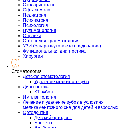
Отоларинголог
Офтальмолог
Педиатрия
Психиатрия
Психология
Пульмонология
Справки
Ортопедия-травматология
УЗИ (Ультразвуковое исследование)
Функциональная диагностика
Хирургия
Стоматология
Детская стоматология
Удаление молочного зуба
Диагностика
КТ зубов
Имплантология
Лечение и удаление зубов в условиях
медикаментозного сна для детей и взрослых
Ортодонтия
Детский ортодонт
Брекеты
Элайнеры