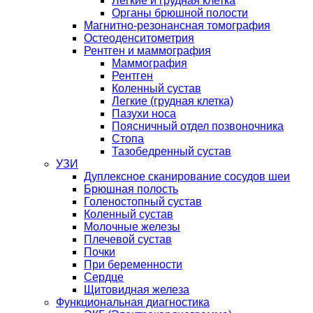
Легкие и грудная клетка
Органы брюшной полости
Магнитно-резонансная томография
Остеоденситометрия
Рентген и маммография
Маммография
Рентген
Коленный сустав
Легкие (грудная клетка)
Пазухи носа
Поясничный отдел позвоночника
Стопа
Тазобедренный сустав
УЗИ
Дуплексное сканирование сосудов шеи
Брюшная полость
Голеностопный сустав
Коленный сустав
Молочные железы
Плечевой сустав
Почки
При беременности
Сердце
Щитовидная железа
Функциональная диагностика