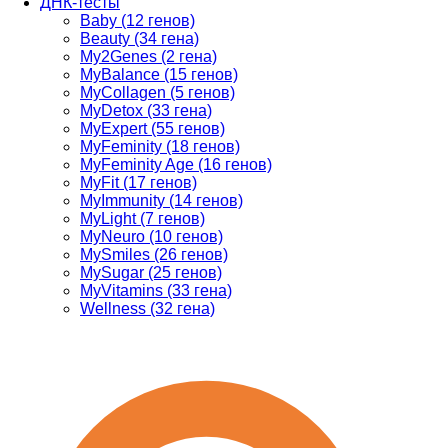
ДНК-тесты
Baby (12 генов)
Beauty (34 гена)
My2Genes (2 гена)
MyBalance (15 генов)
MyCollagen (5 генов)
MyDetox (33 гена)
MyExpert (55 генов)
MyFeminity (18 генов)
MyFeminity Age (16 генов)
MyFit (17 генов)
MyImmunity (14 генов)
MyLight (7 генов)
MyNeuro (10 генов)
MySmiles (26 генов)
MySugar (25 генов)
MyVitamins (33 гена)
Wellness (32 гена)