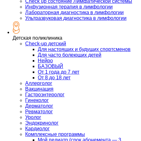
Check up состояние Лимфатической системы
Инфузионная терапия в лимфологии
Лабораторная диагностика в лимфологии
Ультразвуковая диагностика в лимфологии
Детская поликлиника
Check-up детский
Для настоящих и будущих спортсменов
Для часто болеющих детей
Нейро
БАЗОВЫЙ
От 1 года до 7 лет
От 8 до 18 лет
Аллерголог
Вакцинация
Гастроэнтеролог
Гинеколог
Дерматолог
Ревматолог
Уролог
Эндокринолог
Кардиолог
Комплексные программы
Мой педиатр (срок абонемента — 3