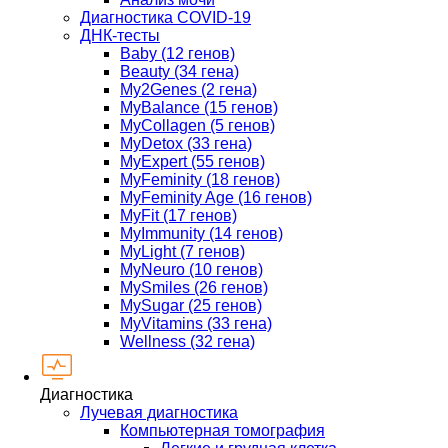
Диагностика COVID-19
ДНК-тесты
Baby (12 генов)
Beauty (34 гена)
My2Genes (2 гена)
MyBalance (15 генов)
MyCollagen (5 генов)
MyDetox (33 гена)
MyExpert (55 генов)
MyFeminity (18 генов)
MyFeminity Age (16 генов)
MyFit (17 генов)
MyImmunity (14 генов)
MyLight (7 генов)
MyNeuro (10 генов)
MySmiles (26 генов)
MySugar (25 генов)
MyVitamins (33 гена)
Wellness (32 гена)
Диагностика
Лучевая диагностика
Компьютерная томография