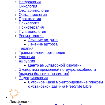
Нефрология
Онкология
Отоларингология
Офтальмология
Проктология
Психология
Психотерапия
Пульмонология
Ревматология
Лечение артрита
Лечение артроза
Терапия
Травматология-ортопедия
Урология
Хирургия
Центр амбулаторной хирургии
Экспертиза временной нетрудоспособности
(выдача больничных листов)
Эндокринология
Суточное Flash мониторирование глюкозы
с установкой датчика FreeStyle Libre
Лимфология