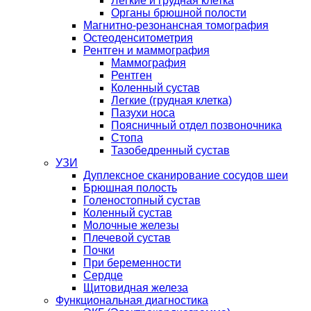
Легкие и грудная клетка
Органы брюшной полости
Магнитно-резонансная томография
Остеоденситометрия
Рентген и маммография
Маммография
Рентген
Коленный сустав
Легкие (грудная клетка)
Пазухи носа
Поясничный отдел позвоночника
Стопа
Тазобедренный сустав
УЗИ
Дуплексное сканирование сосудов шеи
Брюшная полость
Голеностопный сустав
Коленный сустав
Молочные железы
Плечевой сустав
Почки
При беременности
Сердце
Щитовидная железа
Функциональная диагностика