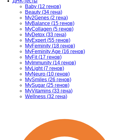
ДНК-тесты
Baby (12 генов)
Beauty (34 гена)
My2Genes (2 гена)
MyBalance (15 генов)
MyCollagen (5 генов)
MyDetox (33 гена)
MyExpert (55 генов)
MyFeminity (18 генов)
MyFeminity Age (16 генов)
MyFit (17 генов)
MyImmunity (14 генов)
MyLight (7 генов)
MyNeuro (10 генов)
MySmiles (26 генов)
MySugar (25 генов)
MyVitamins (33 гена)
Wellness (32 гена)