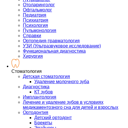
Отоларинголог
Офтальмолог
Педиатрия
Психиатрия
Психология
Пульмонология
Справки
Ортопедия-травматология
УЗИ (Ультразвуковое исследование)
Функциональная диагностика
Хирургия
Стоматология
Детская стоматология
Удаление молочного зуба
Диагностика
КТ зубов
Имплантология
Лечение и удаление зубов в условиях
медикаментозного сна для детей и взрослых
Ортодонтия
Детский ортодонт
Брекеты
Элайнеры