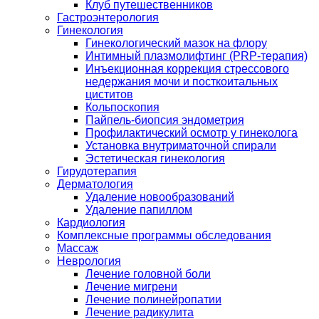
Клуб путешественников
Гастроэнтерология
Гинекология
Гинекологический мазок на флору
Интимный плазмолифтинг (PRP-терапия)
Инъекционная коррекция стрессового
недержания мочи и посткоитальных
циститов
Кольпоскопия
Пайпель-биопсия эндометрия
Профилактический осмотр у гинеколога
Установка внутриматочной спирали
Эстетическая гинекология
Гирудотерапия
Дерматология
Удаление новообразований
Удаление папиллом
Кардиология
Комплексные программы обследования
Массаж
Неврология
Лечение головной боли
Лечение мигрени
Лечение полинейропатии
Лечение радикулита