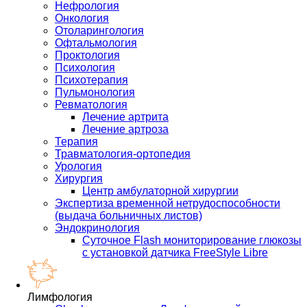
Нефрология
Онкология
Отоларингология
Офтальмология
Проктология
Психология
Психотерапия
Пульмонология
Ревматология
Лечение артрита
Лечение артроза
Терапия
Травматология-ортопедия
Урология
Хирургия
Центр амбулаторной хирургии
Экспертиза временной нетрудоспособности
(выдача больничных листов)
Эндокринология
Суточное Flash мониторирование глюкозы
с установкой датчика FreeStyle Libre
Лимфология