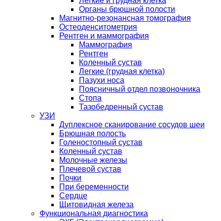
Легкие и грудная клетка
Органы брюшной полости
Магнитно-резонансная томография
Остеоденситометрия
Рентген и маммография
Маммография
Рентген
Коленный сустав
Легкие (грудная клетка)
Пазухи носа
Поясничный отдел позвоночника
Стопа
Тазобедренный сустав
УЗИ
Дуплексное сканирование сосудов шеи
Брюшная полость
Голеностопный сустав
Коленный сустав
Молочные железы
Плечевой сустав
Почки
При беременности
Сердце
Щитовидная железа
Функциональная диагностика