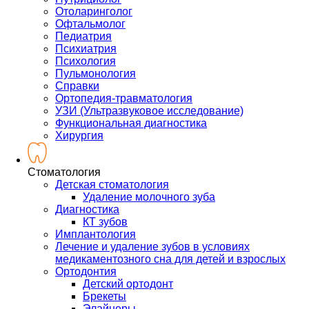
Отоларинголог
Офтальмолог
Педиатрия
Психиатрия
Психология
Пульмонология
Справки
Ортопедия-травматология
УЗИ (Ультразвуковое исследование)
Функциональная диагностика
Хирургия
Стоматология
Детская стоматология
Удаление молочного зуба
Диагностика
КТ зубов
Имплантология
Лечение и удаление зубов в условиях
медикаментозного сна для детей и взрослых
Ортодонтия
Детский ортодонт
Брекеты
Элайнеры