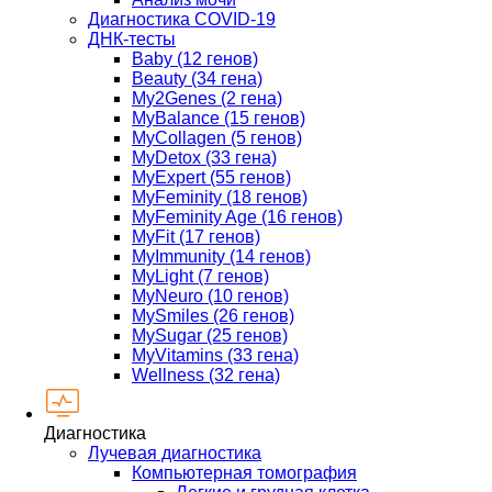
Диагностика COVID-19
ДНК-тесты
Baby (12 генов)
Beauty (34 гена)
My2Genes (2 гена)
MyBalance (15 генов)
MyCollagen (5 генов)
MyDetox (33 гена)
MyExpert (55 генов)
MyFeminity (18 генов)
MyFeminity Age (16 генов)
MyFit (17 генов)
MyImmunity (14 генов)
MyLight (7 генов)
MyNeuro (10 генов)
MySmiles (26 генов)
MySugar (25 генов)
MyVitamins (33 гена)
Wellness (32 гена)
Диагностика
Лучевая диагностика
Компьютерная томография