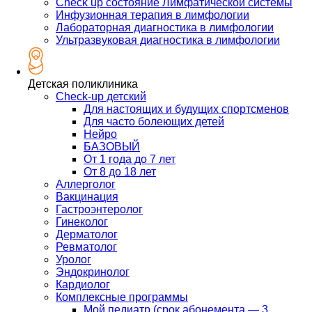
Check up состояние Лимфатической системы
Инфузионная терапия в лимфологии
Лабораторная диагностика в лимфологии
Ультразвуковая диагностика в лимфологии
Детская поликлиника
Check-up детский
Для настоящих и будущих спортсменов
Для часто болеющих детей
Нейро
БАЗОВЫЙ
От 1 года до 7 лет
От 8 до 18 лет
Аллерголог
Вакцинация
Гастроэнтеролог
Гинеколог
Дерматолог
Ревматолог
Уролог
Эндокринолог
Кардиолог
Комплексные программы
Мой педиатр (срок абонемента — 3