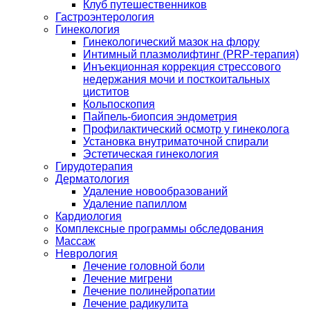
Клуб путешественников
Гастроэнтерология
Гинекология
Гинекологический мазок на флору
Интимный плазмолифтинг (PRP-терапия)
Инъекционная коррекция стрессового
недержания мочи и посткоитальных
циститов
Кольпоскопия
Пайпель-биопсия эндометрия
Профилактический осмотр у гинеколога
Установка внутриматочной спирали
Эстетическая гинекология
Гирудотерапия
Дерматология
Удаление новообразований
Удаление папиллом
Кардиология
Комплексные программы обследования
Массаж
Неврология
Лечение головной боли
Лечение мигрени
Лечение полинейропатии
Лечение радикулита