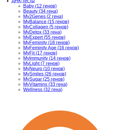
ДНК-тесты
Baby (12 генов)
Beauty (34 гена)
My2Genes (2 гена)
MyBalance (15 генов)
MyCollagen (5 генов)
MyDetox (33 гена)
MyExpert (55 генов)
MyFeminity (18 генов)
MyFeminity Age (16 генов)
MyFit (17 генов)
MyImmunity (14 генов)
MyLight (7 генов)
MyNeuro (10 генов)
MySmiles (26 генов)
MySugar (25 генов)
MyVitamins (33 гена)
Wellness (32 гена)