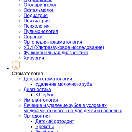
Отоларинголог
Офтальмолог
Педиатрия
Психиатрия
Психология
Пульмонология
Справки
Ортопедия-травматология
УЗИ (Ультразвуковое исследование)
Функциональная диагностика
Хирургия
Стоматология
Детская стоматология
Удаление молочного зуба
Диагностика
КТ зубов
Имплантология
Лечение и удаление зубов в условиях
медикаментозного сна для детей и взрослых
Ортодонтия
Детский ортодонт
Брекеты
Элайнеры