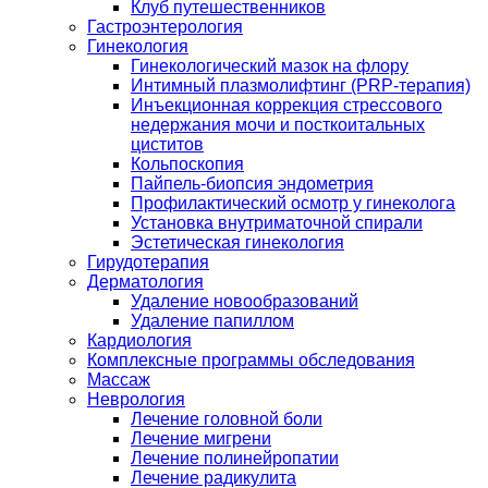
Клуб путешественников
Гастроэнтерология
Гинекология
Гинекологический мазок на флору
Интимный плазмолифтинг (PRP-терапия)
Инъекционная коррекция стрессового
недержания мочи и посткоитальных
циститов
Кольпоскопия
Пайпель-биопсия эндометрия
Профилактический осмотр у гинеколога
Установка внутриматочной спирали
Эстетическая гинекология
Гирудотерапия
Дерматология
Удаление новообразований
Удаление папиллом
Кардиология
Комплексные программы обследования
Массаж
Неврология
Лечение головной боли
Лечение мигрени
Лечение полинейропатии
Лечение радикулита