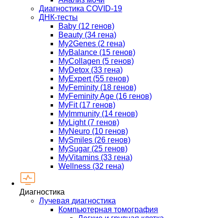
Диагностика COVID-19
ДНК-тесты
Baby (12 генов)
Beauty (34 гена)
My2Genes (2 гена)
MyBalance (15 генов)
MyCollagen (5 генов)
MyDetox (33 гена)
MyExpert (55 генов)
MyFeminity (18 генов)
MyFeminity Age (16 генов)
MyFit (17 генов)
MyImmunity (14 генов)
MyLight (7 генов)
MyNeuro (10 генов)
MySmiles (26 генов)
MySugar (25 генов)
MyVitamins (33 гена)
Wellness (32 гена)
Диагностика
Лучевая диагностика
Компьютерная томография