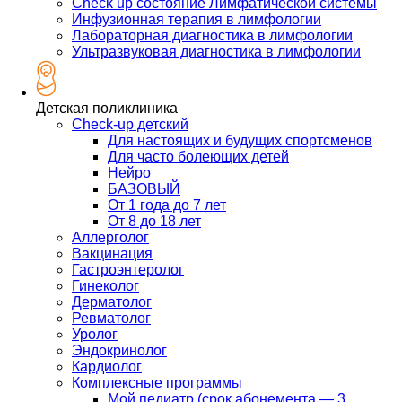
Check up состояние Лимфатической системы
Инфузионная терапия в лимфологии
Лабораторная диагностика в лимфологии
Ультразвуковая диагностика в лимфологии
Детская поликлиника
Check-up детский
Для настоящих и будущих спортсменов
Для часто болеющих детей
Нейро
БАЗОВЫЙ
От 1 года до 7 лет
От 8 до 18 лет
Аллерголог
Вакцинация
Гастроэнтеролог
Гинеколог
Дерматолог
Ревматолог
Уролог
Эндокринолог
Кардиолог
Комплексные программы
Мой педиатр (срок абонемента — 3