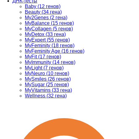
ДНК-тесты
Baby (12 генов)
Beauty (34 гена)
My2Genes (2 гена)
MyBalance (15 генов)
MyCollagen (5 генов)
MyDetox (33 гена)
MyExpert (55 генов)
MyFeminity (18 генов)
MyFeminity Age (16 генов)
MyFit (17 генов)
MyImmunity (14 генов)
MyLight (7 генов)
MyNeuro (10 генов)
MySmiles (26 генов)
MySugar (25 генов)
MyVitamins (33 гена)
Wellness (32 гена)