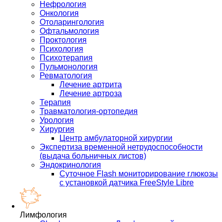
Нефрология
Онкология
Отоларингология
Офтальмология
Проктология
Психология
Психотерапия
Пульмонология
Ревматология
Лечение артрита
Лечение артроза
Терапия
Травматология-ортопедия
Урология
Хирургия
Центр амбулаторной хирургии
Экспертиза временной нетрудоспособности
(выдача больничных листов)
Эндокринология
Суточное Flash мониторирование глюкозы
с установкой датчика FreeStyle Libre
Лимфология