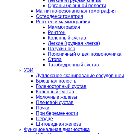
Легкие и грудная клетка
Органы брюшной полости
Магнитно-резонансная томография
Остеоденситометрия
Рентген и маммография
Маммография
Рентген
Коленный сустав
Легкие (грудная клетка)
Пазухи носа
Поясничный отдел позвоночника
Стопа
Тазобедренный сустав
УЗИ
Дуплексное сканирование сосудов шеи
Брюшная полость
Голеностопный сустав
Коленный сустав
Молочные железы
Плечевой сустав
Почки
При беременности
Сердце
Щитовидная железа
Функциональная диагностика