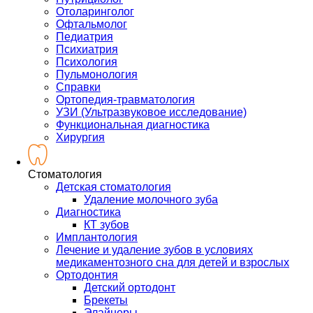
Отоларинголог
Офтальмолог
Педиатрия
Психиатрия
Психология
Пульмонология
Справки
Ортопедия-травматология
УЗИ (Ультразвуковое исследование)
Функциональная диагностика
Хирургия
Стоматология
Детская стоматология
Удаление молочного зуба
Диагностика
КТ зубов
Имплантология
Лечение и удаление зубов в условиях
медикаментозного сна для детей и взрослых
Ортодонтия
Детский ортодонт
Брекеты
Элайнеры