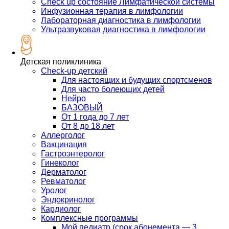
Check up состояние Лимфатической системы
Инфузионная терапия в лимфологии
Лабораторная диагностика в лимфологии
Ультразвуковая диагностика в лимфологии
Детская поликлиника
Check-up детский
Для настоящих и будущих спортсменов
Для часто болеющих детей
Нейро
БАЗОВЫЙ
От 1 года до 7 лет
От 8 до 18 лет
Аллерголог
Вакцинация
Гастроэнтеролог
Гинеколог
Дерматолог
Ревматолог
Уролог
Эндокринолог
Кардиолог
Комплексные программы
Мой педиатр (срок абонемента — 3