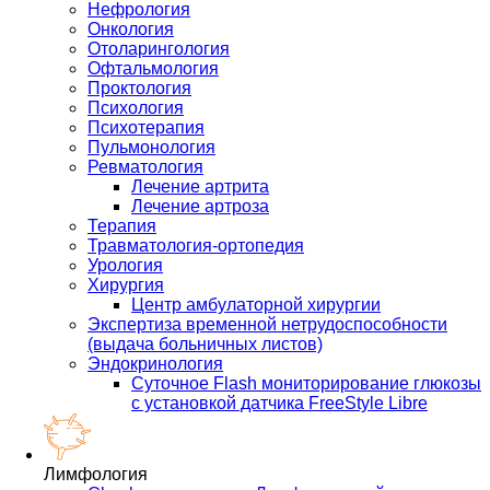
Нефрология
Онкология
Отоларингология
Офтальмология
Проктология
Психология
Психотерапия
Пульмонология
Ревматология
Лечение артрита
Лечение артроза
Терапия
Травматология-ортопедия
Урология
Хирургия
Центр амбулаторной хирургии
Экспертиза временной нетрудоспособности
(выдача больничных листов)
Эндокринология
Суточное Flash мониторирование глюкозы
с установкой датчика FreeStyle Libre
Лимфология