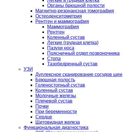
Легкие и грудная клетка
Органы брюшной полости
Магнитно-резонансная томография
Остеоденситометрия
Рентген и маммография
Маммография
Рентген
Коленный сустав
Легкие (грудная клетка)
Пазухи носа
Поясничный отдел позвоночника
Стопа
Тазобедренный сустав
УЗИ
Дуплексное сканирование сосудов шеи
Брюшная полость
Голеностопный сустав
Коленный сустав
Молочные железы
Плечевой сустав
Почки
При беременности
Сердце
Щитовидная железа
Функциональная диагностика