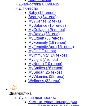
Диагностика COVID-19
ДНК-тесты
Baby (12 генов)
Beauty (34 гена)
My2Genes (2 гена)
MyBalance (15 генов)
MyCollagen (5 генов)
MyDetox (33 гена)
MyExpert (55 генов)
MyFeminity (18 генов)
MyFeminity Age (16 генов)
MyFit (17 генов)
MyImmunity (14 генов)
MyLight (7 генов)
MyNeuro (10 генов)
MySmiles (26 генов)
MySugar (25 генов)
MyVitamins (33 гена)
Wellness (32 гена)
Диагностика
Лучевая диагностика
Компьютерная томография