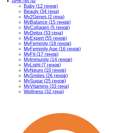
ДНК-тесты
Baby (12 генов)
Beauty (34 гена)
My2Genes (2 гена)
MyBalance (15 генов)
MyCollagen (5 генов)
MyDetox (33 гена)
MyExpert (55 генов)
MyFeminity (18 генов)
MyFeminity Age (16 генов)
MyFit (17 генов)
MyImmunity (14 генов)
MyLight (7 генов)
MyNeuro (10 генов)
MySmiles (26 генов)
MySugar (25 генов)
MyVitamins (33 гена)
Wellness (32 гена)