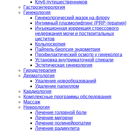
Клуб путешественников
Гастроэнтерология
Гинекология
Гинекологический мазок на флору
Интимный плазмолифтинг (PRP-терапия)
Инъекционная коррекция стрессового
недержания мочи и посткоитальных
циститов
Кольпоскопия
Пайпель-биопсия эндометрия
Профилактический осмотр у гинеколога
Установка внутриматочной спирали
Эстетическая гинекология
Гирудотерапия
Дерматология
Удаление новообразований
Удаление папиллом
Кардиология
Комплексные программы обследования
Массаж
Неврология
Лечение головной боли
Лечение мигрени
Лечение полинейропатии
Лечение радикулита