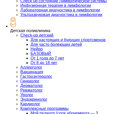
Check up состояние Лимфатической системы
Инфузионная терапия в лимфологии
Лабораторная диагностика в лимфологии
Ультразвуковая диагностика в лимфологии
Детская поликлиника
Check-up детский
Для настоящих и будущих спортсменов
Для часто болеющих детей
Нейро
БАЗОВЫЙ
От 1 года до 7 лет
От 8 до 18 лет
Аллерголог
Вакцинация
Гастроэнтеролог
Гинеколог
Дерматолог
Ревматолог
Уролог
Эндокринолог
Кардиолог
Комплексные программы
Мой педиатр (срок абонемента — 3