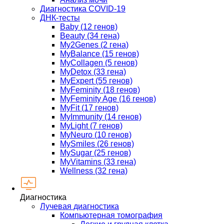
Диагностика COVID-19
ДНК-тесты
Baby (12 генов)
Beauty (34 гена)
My2Genes (2 гена)
MyBalance (15 генов)
MyCollagen (5 генов)
MyDetox (33 гена)
MyExpert (55 генов)
MyFeminity (18 генов)
MyFeminity Age (16 генов)
MyFit (17 генов)
MyImmunity (14 генов)
MyLight (7 генов)
MyNeuro (10 генов)
MySmiles (26 генов)
MySugar (25 генов)
MyVitamins (33 гена)
Wellness (32 гена)
Диагностика
Лучевая диагностика
Компьютерная томография