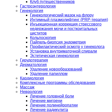
Клуб путешественников
Гастроэнтерология
Гинекология
Гинекологический мазок на флору
Интимный плазмолифтинг (PRP-терапия)
Инъекционная коррекция стрессового
недержания мочи и посткоитальных
циститов
Кольпоскопия
Пайпель-биопсия эндометрия
Профилактический осмотр у гинеколога
Установка внутриматочной спирали
Эстетическая гинекология
Гирудотерапия
Дерматология
Удаление новообразований
Удаление папиллом
Кардиология
Комплексные программы обследования
Массаж
Неврология
Лечение головной боли
Лечение мигрени
Лечение полинейропатии
Лечение радикулита