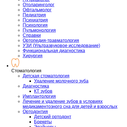
Отоларинголог
Офтальмолог
Педиатрия
Психиатрия
Психология
Пульмонология
Справки
Ортопедия-травматология
УЗИ (Ультразвуковое исследование)
Функциональная диагностика
Хирургия
Стоматология
Детская стоматология
Удаление молочного зуба
Диагностика
КТ зубов
Имплантология
Лечение и удаление зубов в условиях
медикаментозного сна для детей и взрослых
Ортодонтия
Детский ортодонт
Брекеты
Элайнеры