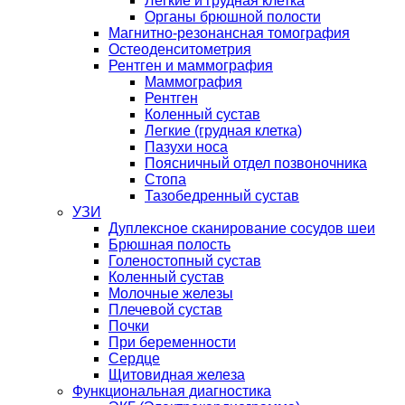
Легкие и грудная клетка
Органы брюшной полости
Магнитно-резонансная томография
Остеоденситометрия
Рентген и маммография
Маммография
Рентген
Коленный сустав
Легкие (грудная клетка)
Пазухи носа
Поясничный отдел позвоночника
Стопа
Тазобедренный сустав
УЗИ
Дуплексное сканирование сосудов шеи
Брюшная полость
Голеностопный сустав
Коленный сустав
Молочные железы
Плечевой сустав
Почки
При беременности
Сердце
Щитовидная железа
Функциональная диагностика