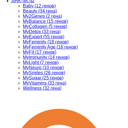
ДНК-тесты
Baby (12 генов)
Beauty (34 гена)
My2Genes (2 гена)
MyBalance (15 генов)
MyCollagen (5 генов)
MyDetox (33 гена)
MyExpert (55 генов)
MyFeminity (18 генов)
MyFeminity Age (16 генов)
MyFit (17 генов)
MyImmunity (14 генов)
MyLight (7 генов)
MyNeuro (10 генов)
MySmiles (26 генов)
MySugar (25 генов)
MyVitamins (33 гена)
Wellness (32 гена)