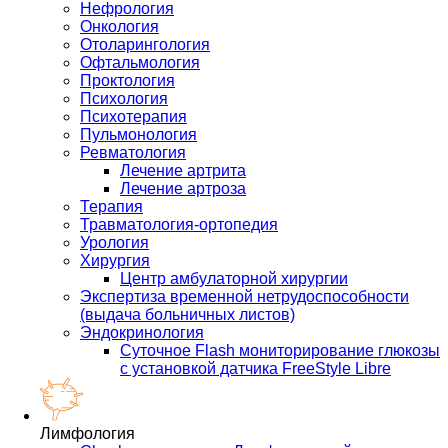
Нефрология
Онкология
Отоларингология
Офтальмология
Проктология
Психология
Психотерапия
Пульмонология
Ревматология
Лечение артрита
Лечение артроза
Терапия
Травматология-ортопедия
Урология
Хирургия
Центр амбулаторной хирургии
Экспертиза временной нетрудоспособности
(выдача больничных листов)
Эндокринология
Суточное Flash мониторирование глюкозы
с установкой датчика FreeStyle Libre
Лимфология