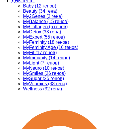
ДНК-тесты
Baby (12 генов)
Beauty (34 гена)
My2Genes (2 гена)
MyBalance (15 генов)
MyCollagen (5 генов)
MyDetox (33 гена)
MyExpert (55 генов)
MyFeminity (18 генов)
MyFeminity Age (16 генов)
MyFit (17 генов)
MyImmunity (14 генов)
MyLight (7 генов)
MyNeuro (10 генов)
MySmiles (26 генов)
MySugar (25 генов)
MyVitamins (33 гена)
Wellness (32 гена)