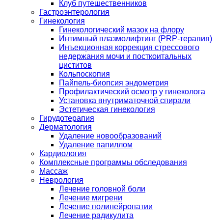
Клуб путешественников
Гастроэнтерология
Гинекология
Гинекологический мазок на флору
Интимный плазмолифтинг (PRP-терапия)
Инъекционная коррекция стрессового
недержания мочи и посткоитальных
циститов
Кольпоскопия
Пайпель-биопсия эндометрия
Профилактический осмотр у гинеколога
Установка внутриматочной спирали
Эстетическая гинекология
Гирудотерапия
Дерматология
Удаление новообразований
Удаление папиллом
Кардиология
Комплексные программы обследования
Массаж
Неврология
Лечение головной боли
Лечение мигрени
Лечение полинейропатии
Лечение радикулита