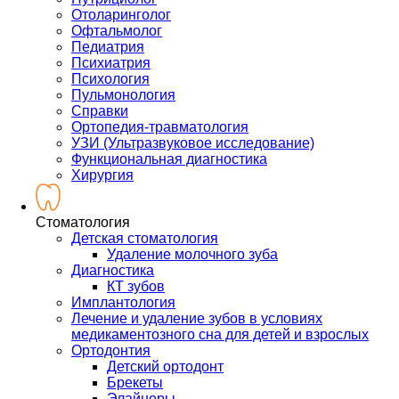
Отоларинголог
Офтальмолог
Педиатрия
Психиатрия
Психология
Пульмонология
Справки
Ортопедия-травматология
УЗИ (Ультразвуковое исследование)
Функциональная диагностика
Хирургия
Стоматология
Детская стоматология
Удаление молочного зуба
Диагностика
КТ зубов
Имплантология
Лечение и удаление зубов в условиях
медикаментозного сна для детей и взрослых
Ортодонтия
Детский ортодонт
Брекеты
Элайнеры