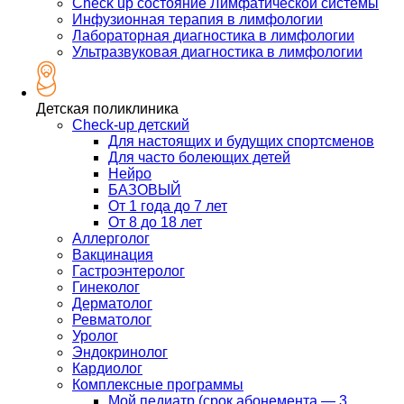
Check up состояние Лимфатической системы
Инфузионная терапия в лимфологии
Лабораторная диагностика в лимфологии
Ультразвуковая диагностика в лимфологии
Детская поликлиника
Check-up детский
Для настоящих и будущих спортсменов
Для часто болеющих детей
Нейро
БАЗОВЫЙ
От 1 года до 7 лет
От 8 до 18 лет
Аллерголог
Вакцинация
Гастроэнтеролог
Гинеколог
Дерматолог
Ревматолог
Уролог
Эндокринолог
Кардиолог
Комплексные программы
Мой педиатр (срок абонемента — 3