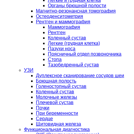
Легкие и грудная клетка
Органы брюшной полости
Магнитно-резонансная томография
Остеоденситометрия
Рентген и маммография
Маммография
Рентген
Коленный сустав
Легкие (грудная клетка)
Пазухи носа
Поясничный отдел позвоночника
Стопа
Тазобедренный сустав
УЗИ
Дуплексное сканирование сосудов шеи
Брюшная полость
Голеностопный сустав
Коленный сустав
Молочные железы
Плечевой сустав
Почки
При беременности
Сердце
Щитовидная железа
Функциональная диагностика