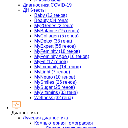
Диагностика COVID-19
ДНК-тесты
Baby (12 генов)
Beauty (34 гена)
My2Genes (2 гена)
MyBalance (15 генов)
MyCollagen (5 генов)
MyDetox (33 гена)
MyExpert (55 генов)
MyFeminity (18 генов)
MyFeminity Age (16 генов)
MyFit (17 генов)
MyImmunity (14 генов)
MyLight (7 генов)
MyNeuro (10 генов)
MySmiles (26 генов)
MySugar (25 генов)
MyVitamins (33 гена)
Wellness (32 гена)
Диагностика
Лучевая диагностика
Компьютерная томография