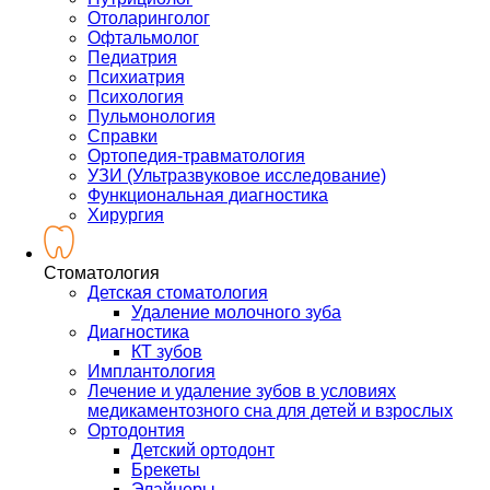
Отоларинголог
Офтальмолог
Педиатрия
Психиатрия
Психология
Пульмонология
Справки
Ортопедия-травматология
УЗИ (Ультразвуковое исследование)
Функциональная диагностика
Хирургия
Стоматология
Детская стоматология
Удаление молочного зуба
Диагностика
КТ зубов
Имплантология
Лечение и удаление зубов в условиях
медикаментозного сна для детей и взрослых
Ортодонтия
Детский ортодонт
Брекеты
Элайнеры