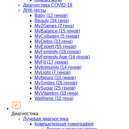
Диагностика COVID-19
ДНК-тесты
Baby (12 генов)
Beauty (34 гена)
My2Genes (2 гена)
MyBalance (15 генов)
MyCollagen (5 генов)
MyDetox (33 гена)
MyExpert (55 генов)
MyFeminity (18 генов)
MyFeminity Age (16 генов)
MyFit (17 генов)
MyImmunity (14 генов)
MyLight (7 генов)
MyNeuro (10 генов)
MySmiles (26 генов)
MySugar (25 генов)
MyVitamins (33 гена)
Wellness (32 гена)
Диагностика
Лучевая диагностика
Компьютерная томография