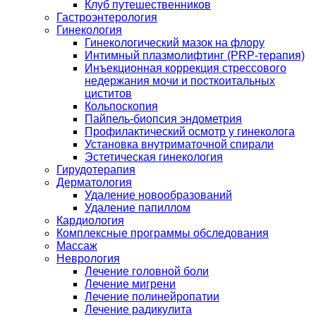
Клуб путешественников
Гастроэнтерология
Гинекология
Гинекологический мазок на флору
Интимный плазмолифтинг (PRP-терапия)
Инъекционная коррекция стрессового
недержания мочи и посткоитальных
циститов
Кольпоскопия
Пайпель-биопсия эндометрия
Профилактический осмотр у гинеколога
Установка внутриматочной спирали
Эстетическая гинекология
Гирудотерапия
Дерматология
Удаление новообразований
Удаление папиллом
Кардиология
Комплексные программы обследования
Массаж
Неврология
Лечение головной боли
Лечение мигрени
Лечение полинейропатии
Лечение радикулита