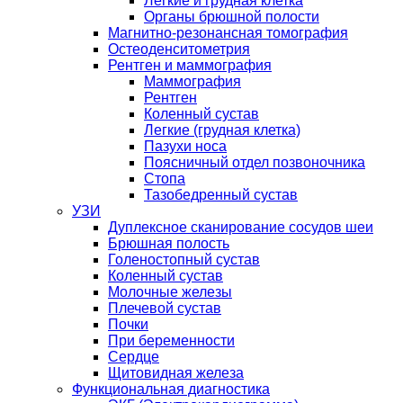
Легкие и грудная клетка
Органы брюшной полости
Магнитно-резонансная томография
Остеоденситометрия
Рентген и маммография
Маммография
Рентген
Коленный сустав
Легкие (грудная клетка)
Пазухи носа
Поясничный отдел позвоночника
Стопа
Тазобедренный сустав
УЗИ
Дуплексное сканирование сосудов шеи
Брюшная полость
Голеностопный сустав
Коленный сустав
Молочные железы
Плечевой сустав
Почки
При беременности
Сердце
Щитовидная железа
Функциональная диагностика