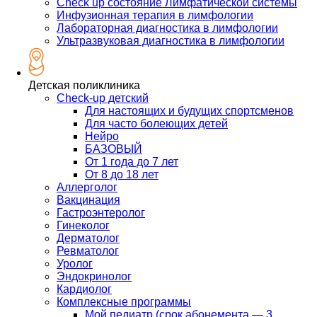
Check up состояние Лимфатической системы
Инфузионная терапия в лимфологии
Лабораторная диагностика в лимфологии
Ультразвуковая диагностика в лимфологии
Детская поликлиника
Check-up детский
Для настоящих и будущих спортсменов
Для часто болеющих детей
Нейро
БАЗОВЫЙ
От 1 года до 7 лет
От 8 до 18 лет
Аллерголог
Вакцинация
Гастроэнтеролог
Гинеколог
Дерматолог
Ревматолог
Уролог
Эндокринолог
Кардиолог
Комплексные программы
Мой педиатр (срок абонемента — 3