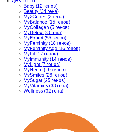
ДНК-тесты
Baby (12 генов)
Beauty (34 гена)
My2Genes (2 гена)
MyBalance (15 генов)
MyCollagen (5 генов)
MyDetox (33 гена)
MyExpert (55 генов)
MyFeminity (18 генов)
MyFeminity Age (16 генов)
MyFit (17 генов)
MyImmunity (14 генов)
MyLight (7 генов)
MyNeuro (10 генов)
MySmiles (26 генов)
MySugar (25 генов)
MyVitamins (33 гена)
Wellness (32 гена)