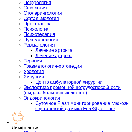
Нефрология
Онкология
Отоларингология
Офтальмология
Проктология
Психология
Психотерапия
Пульмонология
Ревматология
Лечение артрита
Лечение артроза
Терапия
Травматология-ортопедия
Урология
Хирургия
Центр амбулаторной хирургии
Экспертиза временной нетрудоспособности
(выдача больничных листов)
Эндокринология
Суточное Flash мониторирование глюкозы
с установкой датчика FreeStyle Libre
Лимфология