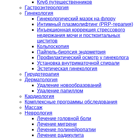
Клуб путешественников
Гастроэнтерология
Гинекология
Гинекологический мазок на флору
Интимный плазмолифтинг (PRP-терапия)
Инъекционная коррекция стрессового
недержания мочи и посткоитальных
циститов
Кольпоскопия
Пайпель-биопсия эндометрия
Профилактический осмотр у гинеколога
Установка внутриматочной спирали
Эстетическая гинекология
Гирудотерапия
Дерматология
Удаление новообразований
Удаление папиллом
Кардиология
Комплексные программы обследования
Массаж
Неврология
Лечение головной боли
Лечение мигрени
Лечение полинейропатии
Лечение радикулита