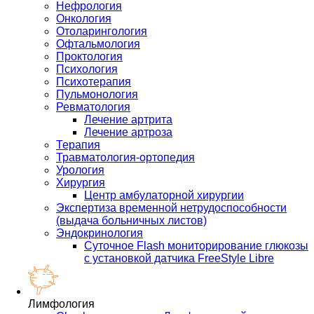
Нефрология
Онкология
Отоларингология
Офтальмология
Проктология
Психология
Психотерапия
Пульмонология
Ревматология
Лечение артрита
Лечение артроза
Терапия
Травматология-ортопедия
Урология
Хирургия
Центр амбулаторной хирургии
Экспертиза временной нетрудоспособности
(выдача больничных листов)
Эндокринология
Суточное Flash мониторирование глюкозы
с установкой датчика FreeStyle Libre
Лимфология