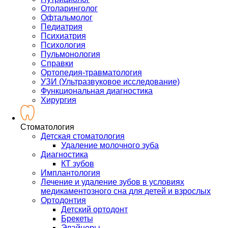
Отоларинголог
Офтальмолог
Педиатрия
Психиатрия
Психология
Пульмонология
Справки
Ортопедия-травматология
УЗИ (Ультразвуковое исследование)
Функциональная диагностика
Хирургия
Стоматология
Детская стоматология
Удаление молочного зуба
Диагностика
КТ зубов
Имплантология
Лечение и удаление зубов в условиях
медикаментозного сна для детей и взрослых
Ортодонтия
Детский ортодонт
Брекеты
Элайнеры