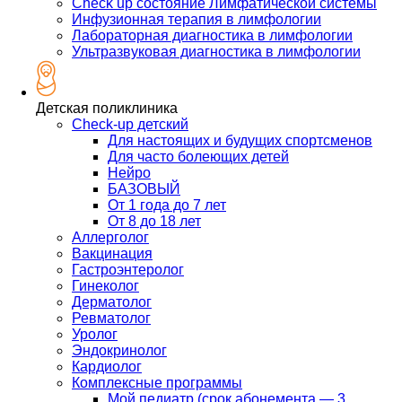
Check up состояние Лимфатической системы
Инфузионная терапия в лимфологии
Лабораторная диагностика в лимфологии
Ультразвуковая диагностика в лимфологии
Детская поликлиника
Check-up детский
Для настоящих и будущих спортсменов
Для часто болеющих детей
Нейро
БАЗОВЫЙ
От 1 года до 7 лет
От 8 до 18 лет
Аллерголог
Вакцинация
Гастроэнтеролог
Гинеколог
Дерматолог
Ревматолог
Уролог
Эндокринолог
Кардиолог
Комплексные программы
Мой педиатр (срок абонемента — 3