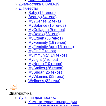
Диагностика COVID-19
ДНК-тесты
Baby (12 генов)
Beauty (34 гена)
My2Genes (2 гена)
MyBalance (15 генов)
MyCollagen (5 генов)
MyDetox (33 гена)
MyExpert (55 генов)
MyFeminity (18 генов)
MyFeminity Age (16 генов)
MyFit (17 генов)
MyImmunity (14 генов)
MyLight (7 генов)
MyNeuro (10 генов)
MySmiles (26 генов)
MySugar (25 генов)
MyVitamins (33 гена)
Wellness (32 гена)
Диагностика
Лучевая диагностика
Компьютерная томография