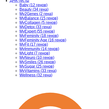
ДНК-тесты
Baby (12 генов)
Beauty (34 гена)
My2Genes (2 гена)
MyBalance (15 генов)
MyCollagen (5 генов)
MyDetox (33 гена)
MyExpert (55 генов)
MyFeminity (18 генов)
MyFeminity Age (16 генов)
MyFit (17 генов)
MyImmunity (14 генов)
MyLight (7 генов)
MyNeuro (10 генов)
MySmiles (26 генов)
MySugar (25 генов)
MyVitamins (33 гена)
Wellness (32 гена)