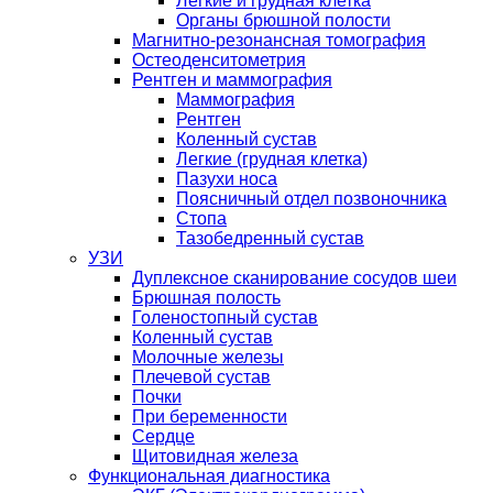
Легкие и грудная клетка
Органы брюшной полости
Магнитно-резонансная томография
Остеоденситометрия
Рентген и маммография
Маммография
Рентген
Коленный сустав
Легкие (грудная клетка)
Пазухи носа
Поясничный отдел позвоночника
Стопа
Тазобедренный сустав
УЗИ
Дуплексное сканирование сосудов шеи
Брюшная полость
Голеностопный сустав
Коленный сустав
Молочные железы
Плечевой сустав
Почки
При беременности
Сердце
Щитовидная железа
Функциональная диагностика