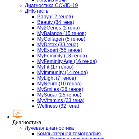
Диагностика COVID-19
ДНК-тесты
Baby (12 генов)
Beauty (34 гена)
My2Genes (2 гена)
MyBalance (15 генов)
MyCollagen (5 генов)
MyDetox (33 гена)
MyExpert (55 генов)
MyFeminity (18 генов)
MyFeminity Age (16 генов)
MyFit (17 генов)
MyImmunity (14 генов)
MyLight (7 генов)
MyNeuro (10 генов)
MySmiles (26 генов)
MySugar (25 генов)
MyVitamins (33 гена)
Wellness (32 гена)
Диагностика
Лучевая диагностика
Компьютерная томография