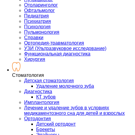
Отоларинголог
Офтальмолог
Педиатрия
Психиатрия
Психология
Пульмонология
Справки
Ортопедия-травматология
УЗИ (Ультразвуковое исследование)
Функциональная диагностика
Хирургия
Стоматология
Детская стоматология
Удаление молочного зуба
Диагностика
КТ зубов
Имплантология
Лечение и удаление зубов в условиях
медикаментозного сна для детей и взрослых
Ортодонтия
Детский ортодонт
Брекеты
Элайнеры