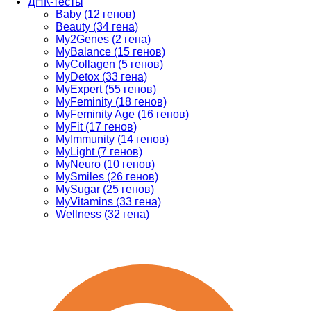
ДНК-тесты
Baby (12 генов)
Beauty (34 гена)
My2Genes (2 гена)
MyBalance (15 генов)
MyCollagen (5 генов)
MyDetox (33 гена)
MyExpert (55 генов)
MyFeminity (18 генов)
MyFeminity Age (16 генов)
MyFit (17 генов)
MyImmunity (14 генов)
MyLight (7 генов)
MyNeuro (10 генов)
MySmiles (26 генов)
MySugar (25 генов)
MyVitamins (33 гена)
Wellness (32 гена)