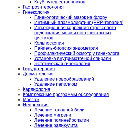
Клуб путешественников
Гастроэнтерология
Гинекология
Гинекологический мазок на флору
Интимный плазмолифтинг (PRP-терапия)
Инъекционная коррекция стрессового
недержания мочи и посткоитальных
циститов
Кольпоскопия
Пайпель-биопсия эндометрия
Профилактический осмотр у гинеколога
Установка внутриматочной спирали
Эстетическая гинекология
Гирудотерапия
Дерматология
Удаление новообразований
Удаление папиллом
Кардиология
Комплексные программы обследования
Массаж
Неврология
Лечение головной боли
Лечение мигрени
Лечение полинейропатии
Лечение радикулита