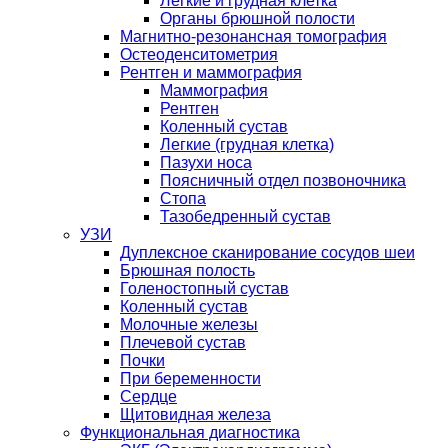
Легкие и грудная клетка
Органы брюшной полости
Магнитно-резонансная томография
Остеоденситометрия
Рентген и маммография
Маммография
Рентген
Коленный сустав
Легкие (грудная клетка)
Пазухи носа
Поясничный отдел позвоночника
Стопа
Тазобедренный сустав
УЗИ
Дуплексное сканирование сосудов шеи
Брюшная полость
Голеностопный сустав
Коленный сустав
Молочные железы
Плечевой сустав
Почки
При беременности
Сердце
Щитовидная железа
Функциональная диагностика