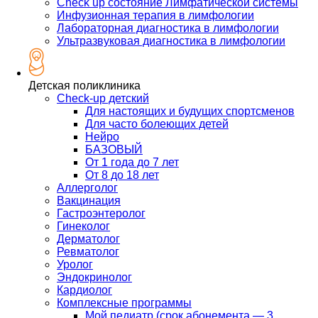
Check up состояние Лимфатической системы
Инфузионная терапия в лимфологии
Лабораторная диагностика в лимфологии
Ультразвуковая диагностика в лимфологии
Детская поликлиника
Check-up детский
Для настоящих и будущих спортсменов
Для часто болеющих детей
Нейро
БАЗОВЫЙ
От 1 года до 7 лет
От 8 до 18 лет
Аллерголог
Вакцинация
Гастроэнтеролог
Гинеколог
Дерматолог
Ревматолог
Уролог
Эндокринолог
Кардиолог
Комплексные программы
Мой педиатр (срок абонемента — 3