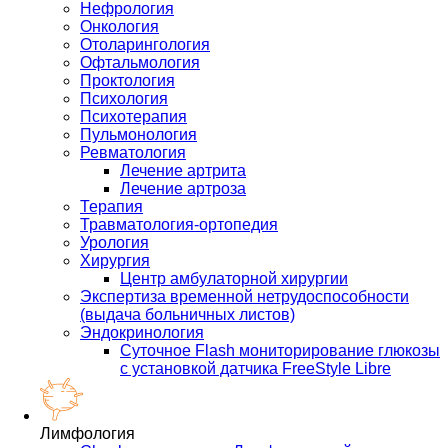
Нефрология
Онкология
Отоларингология
Офтальмология
Проктология
Психология
Психотерапия
Пульмонология
Ревматология
Лечение артрита
Лечение артроза
Терапия
Травматология-ортопедия
Урология
Хирургия
Центр амбулаторной хирургии
Экспертиза временной нетрудоспособности
(выдача больничных листов)
Эндокринология
Суточное Flash мониторирование глюкозы
с установкой датчика FreeStyle Libre
Лимфология