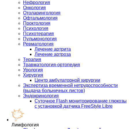
Нефрология
Онкология
Отоларингология
Офтальмология
Проктология
Психология
Психотерапия
Пульмонология
Ревматология
Лечение артрита
Лечение артроза
Терапия
Травматология-ортопедия
Урология
Хирургия
Центр амбулаторной хирургии
Экспертиза временной нетрудоспособности
(выдача больничных листов)
Эндокринология
Суточное Flash мониторирование глюкозы
с установкой датчика FreeStyle Libre
Лимфология