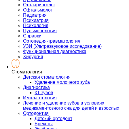
Отоларинголог
Офтальмолог
Педиатрия
Психиатрия
Психология
Пульмонология
Справки
Ортопедия-травматология
УЗИ (Ультразвуковое исследование)
Функциональная диагностика
Хирургия
Стоматология
Детская стоматология
Удаление молочного зуба
Диагностика
КТ зубов
Имплантология
Лечение и удаление зубов в условиях
медикаментозного сна для детей и взрослых
Ортодонтия
Детский ортодонт
Брекеты
Элайнеры