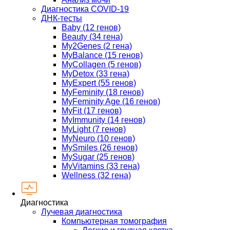
Диагностика COVID-19
ДНК-тесты
Baby (12 генов)
Beauty (34 гена)
My2Genes (2 гена)
MyBalance (15 генов)
MyCollagen (5 генов)
MyDetox (33 гена)
MyExpert (55 генов)
MyFeminity (18 генов)
MyFeminity Age (16 генов)
MyFit (17 генов)
MyImmunity (14 генов)
MyLight (7 генов)
MyNeuro (10 генов)
MySmiles (26 генов)
MySugar (25 генов)
MyVitamins (33 гена)
Wellness (32 гена)
Диагностика
Лучевая диагностика
Компьютерная томография