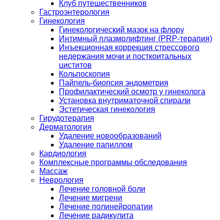
Клуб путешественников
Гастроэнтерология
Гинекология
Гинекологический мазок на флору
Интимный плазмолифтинг (PRP-терапия)
Инъекционная коррекция стрессового
недержания мочи и посткоитальных
циститов
Кольпоскопия
Пайпель-биопсия эндометрия
Профилактический осмотр у гинеколога
Установка внутриматочной спирали
Эстетическая гинекология
Гирудотерапия
Дерматология
Удаление новообразований
Удаление папиллом
Кардиология
Комплексные программы обследования
Массаж
Неврология
Лечение головной боли
Лечение мигрени
Лечение полинейропатии
Лечение радикулита