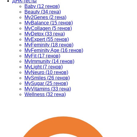
ДНК-тесты
Baby (12 генов)
Beauty (34 гена)
My2Genes (2 гена)
MyBalance (15 генов)
MyCollagen (5 генов)
MyDetox (33 гена)
MyExpert (55 генов)
MyFeminity (18 генов)
MyFeminity Age (16 генов)
MyFit (17 генов)
MyImmunity (14 генов)
MyLight (7 генов)
MyNeuro (10 генов)
MySmiles (26 генов)
MySugar (25 генов)
MyVitamins (33 гена)
Wellness (32 гена)