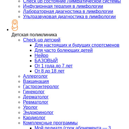
Check up состояние Лимфатической системы
Инфузионная терапия в лимфологии
Лабораторная диагностика в лимфологии
Ультразвуковая диагностика в лимфологии
Детская поликлиника
Check-up детский
Для настоящих и будущих спортсменов
Для часто болеющих детей
Нейро
БАЗОВЫЙ
От 1 года до 7 лет
От 8 до 18 лет
Аллерголог
Вакцинация
Гастроэнтеролог
Гинеколог
Дерматолог
Ревматолог
Уролог
Эндокринолог
Кардиолог
Комплексные программы
Мой педиатр (срок абонемента — 3