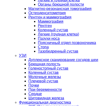
Легкие и грудная клетка
Органы брюшной полости
Магнитно-резонансная томография
Остеоденситометрия
Рентген и маммография
Маммография
Рентген
Коленный сустав
Легкие (грудная клетка)
Пазухи носа
Поясничный отдел позвоночника
Стопа
Тазобедренный сустав
УЗИ
Дуплексное сканирование сосудов шеи
Брюшная полость
Голеностопный сустав
Коленный сустав
Молочные железы
Плечевой сустав
Почки
При беременности
Сердце
Щитовидная железа
Функциональная диагностика