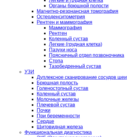
Легкие и грудная клетка
Органы брюшной полости
Магнитно-резонансная томография
Остеоденситометрия
Рентген и маммография
Маммография
Рентген
Коленный сустав
Легкие (грудная клетка)
Пазухи носа
Поясничный отдел позвоночника
Стопа
Тазобедренный сустав
УЗИ
Дуплексное сканирование сосудов шеи
Брюшная полость
Голеностопный сустав
Коленный сустав
Молочные железы
Плечевой сустав
Почки
При беременности
Сердце
Щитовидная железа
Функциональная диагностика