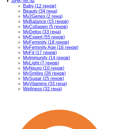
ДНК-тесты
Baby (12 генов)
Beauty (34 гена)
My2Genes (2 гена)
MyBalance (15 генов)
MyCollagen (5 генов)
MyDetox (33 гена)
MyExpert (55 генов)
MyFeminity (18 генов)
MyFeminity Age (16 генов)
MyFit (17 генов)
MyImmunity (14 генов)
MyLight (7 генов)
MyNeuro (10 генов)
MySmiles (26 генов)
MySugar (25 генов)
MyVitamins (33 гена)
Wellness (32 гена)