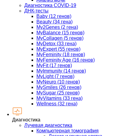
Диагностика COVID-19
ДНК-тесты
Baby (12 генов)
Beauty (34 гена)
My2Genes (2 гена)
MyBalance (15 генов)
MyCollagen (5 генов)
MyDetox (33 гена)
MyExpert (55 генов)
MyFeminity (18 генов)
MyFeminity Age (16 генов)
MyFit (17 генов)
MyImmunity (14 генов)
MyLight (7 генов)
MyNeuro (10 генов)
MySmiles (26 генов)
MySugar (25 генов)
MyVitamins (33 гена)
Wellness (32 гена)
Диагностика
Лучевая диагностика
Компьютерная томография