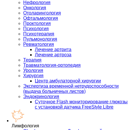
Нефрология
Онкология
Отоларингология
Офтальмология
Проктология
Психология
Психотерапия
Пульмонология
Ревматология
Лечение артрита
Лечение артроза
Терапия
Травматология-ортопедия
Урология
Хирургия
Центр амбулаторной хирургии
Экспертиза временной нетрудоспособности
(выдача больничных листов)
Эндокринология
Суточное Flash мониторирование глюкозы
с установкой датчика FreeStyle Libre
Лимфология