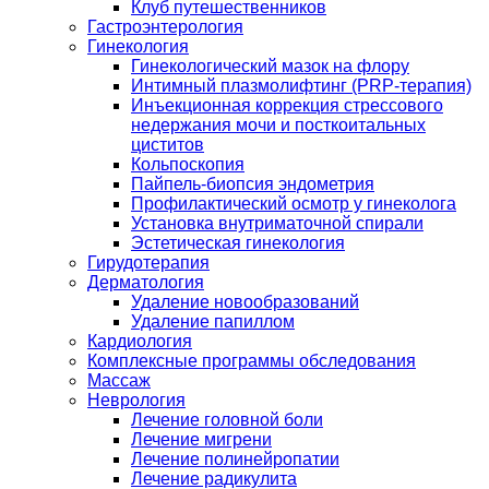
Клуб путешественников
Гастроэнтерология
Гинекология
Гинекологический мазок на флору
Интимный плазмолифтинг (PRP-терапия)
Инъекционная коррекция стрессового
недержания мочи и посткоитальных
циститов
Кольпоскопия
Пайпель-биопсия эндометрия
Профилактический осмотр у гинеколога
Установка внутриматочной спирали
Эстетическая гинекология
Гирудотерапия
Дерматология
Удаление новообразований
Удаление папиллом
Кардиология
Комплексные программы обследования
Массаж
Неврология
Лечение головной боли
Лечение мигрени
Лечение полинейропатии
Лечение радикулита