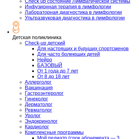
Check up состояние Лимфатической системы
Инфузионная терапия в лимфологии
Лабораторная диагностика в лимфологии
Ультразвуковая диагностика в лимфологии
Детская поликлиника
Check-up детский
Для настоящих и будущих спортсменов
Для часто болеющих детей
Нейро
БАЗОВЫЙ
От 1 года до 7 лет
От 8 до 18 лет
Аллерголог
Вакцинация
Гастроэнтеролог
Гинеколог
Дерматолог
Ревматолог
Уролог
Эндокринолог
Кардиолог
Комплексные программы
Мой педиатр (срок абонемента — 3