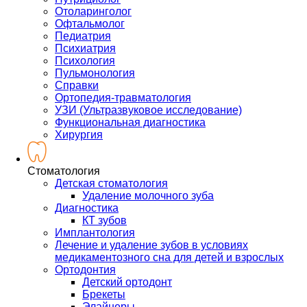
Отоларинголог
Офтальмолог
Педиатрия
Психиатрия
Психология
Пульмонология
Справки
Ортопедия-травматология
УЗИ (Ультразвуковое исследование)
Функциональная диагностика
Хирургия
Стоматология
Детская стоматология
Удаление молочного зуба
Диагностика
КТ зубов
Имплантология
Лечение и удаление зубов в условиях
медикаментозного сна для детей и взрослых
Ортодонтия
Детский ортодонт
Брекеты
Элайнеры