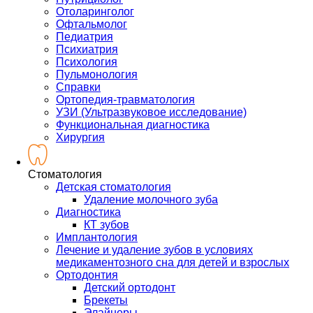
Отоларинголог
Офтальмолог
Педиатрия
Психиатрия
Психология
Пульмонология
Справки
Ортопедия-травматология
УЗИ (Ультразвуковое исследование)
Функциональная диагностика
Хирургия
Стоматология
Детская стоматология
Удаление молочного зуба
Диагностика
КТ зубов
Имплантология
Лечение и удаление зубов в условиях
медикаментозного сна для детей и взрослых
Ортодонтия
Детский ортодонт
Брекеты
Элайнеры