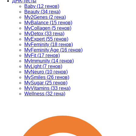
ДНК-тесты
Baby (12 генов)
Beauty (34 гена)
My2Genes (2 гена)
MyBalance (15 генов)
MyCollagen (5 генов)
MyDetox (33 гена)
MyExpert (55 генов)
MyFeminity (18 генов)
MyFeminity Age (16 генов)
MyFit (17 генов)
MyImmunity (14 генов)
MyLight (7 генов)
MyNeuro (10 генов)
MySmiles (26 генов)
MySugar (25 генов)
MyVitamins (33 гена)
Wellness (32 гена)