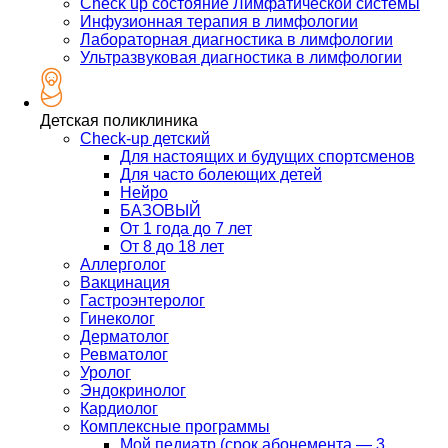
Check up состояние Лимфатической системы
Инфузионная терапия в лимфологии
Лабораторная диагностика в лимфологии
Ультразвуковая диагностика в лимфологии
Детская поликлиника
Check-up детский
Для настоящих и будущих спортсменов
Для часто болеющих детей
Нейро
БАЗОВЫЙ
От 1 года до 7 лет
От 8 до 18 лет
Аллерголог
Вакцинация
Гастроэнтеролог
Гинеколог
Дерматолог
Ревматолог
Уролог
Эндокринолог
Кардиолог
Комплексные программы
Мой педиатр (срок абонемента — 3