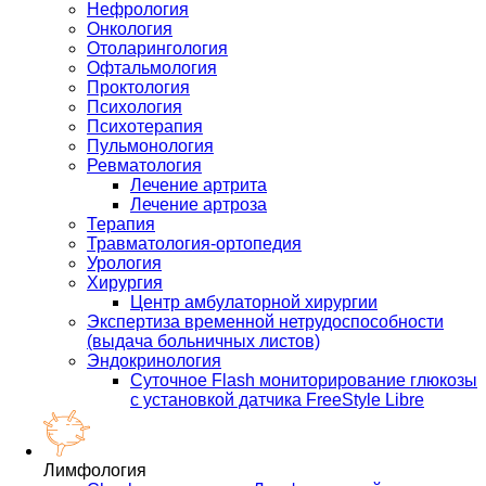
Нефрология
Онкология
Отоларингология
Офтальмология
Проктология
Психология
Психотерапия
Пульмонология
Ревматология
Лечение артрита
Лечение артроза
Терапия
Травматология-ортопедия
Урология
Хирургия
Центр амбулаторной хирургии
Экспертиза временной нетрудоспособности
(выдача больничных листов)
Эндокринология
Суточное Flash мониторирование глюкозы
с установкой датчика FreeStyle Libre
Лимфология