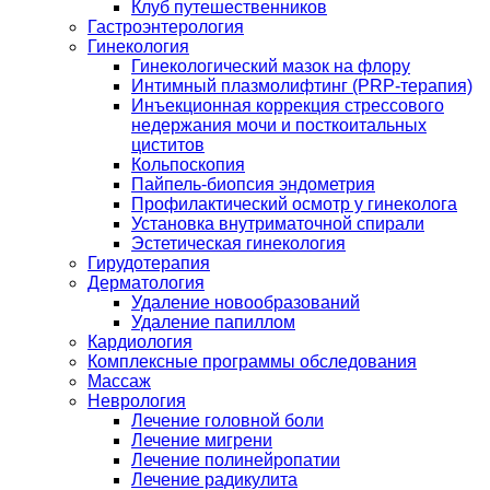
Клуб путешественников
Гастроэнтерология
Гинекология
Гинекологический мазок на флору
Интимный плазмолифтинг (PRP-терапия)
Инъекционная коррекция стрессового
недержания мочи и посткоитальных
циститов
Кольпоскопия
Пайпель-биопсия эндометрия
Профилактический осмотр у гинеколога
Установка внутриматочной спирали
Эстетическая гинекология
Гирудотерапия
Дерматология
Удаление новообразований
Удаление папиллом
Кардиология
Комплексные программы обследования
Массаж
Неврология
Лечение головной боли
Лечение мигрени
Лечение полинейропатии
Лечение радикулита