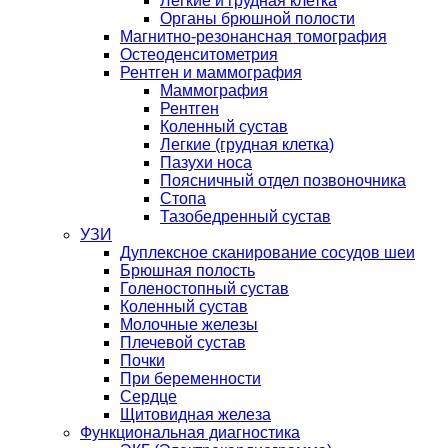
Легкие и грудная клетка
Органы брюшной полости
Магнитно-резонансная томография
Остеоденситометрия
Рентген и маммография
Маммография
Рентген
Коленный сустав
Легкие (грудная клетка)
Пазухи носа
Поясничный отдел позвоночника
Стопа
Тазобедренный сустав
УЗИ
Дуплексное сканирование сосудов шеи
Брюшная полость
Голеностопный сустав
Коленный сустав
Молочные железы
Плечевой сустав
Почки
При беременности
Сердце
Щитовидная железа
Функциональная диагностика