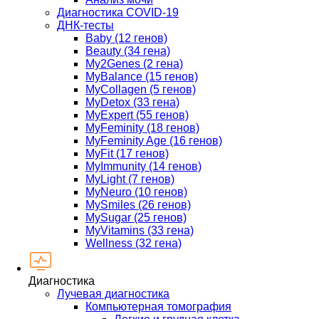
Диагностика COVID-19
ДНК-тесты
Baby (12 генов)
Beauty (34 гена)
My2Genes (2 гена)
MyBalance (15 генов)
MyCollagen (5 генов)
MyDetox (33 гена)
MyExpert (55 генов)
MyFeminity (18 генов)
MyFeminity Age (16 генов)
MyFit (17 генов)
MyImmunity (14 генов)
MyLight (7 генов)
MyNeuro (10 генов)
MySmiles (26 генов)
MySugar (25 генов)
MyVitamins (33 гена)
Wellness (32 гена)
Диагностика
Лучевая диагностика
Компьютерная томография