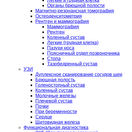
Легкие и грудная клетка
Органы брюшной полости
Магнитно-резонансная томография
Остеоденситометрия
Рентген и маммография
Маммография
Рентген
Коленный сустав
Легкие (грудная клетка)
Пазухи носа
Поясничный отдел позвоночника
Стопа
Тазобедренный сустав
УЗИ
Дуплексное сканирование сосудов шеи
Брюшная полость
Голеностопный сустав
Коленный сустав
Молочные железы
Плечевой сустав
Почки
При беременности
Сердце
Щитовидная железа
Функциональная диагностика