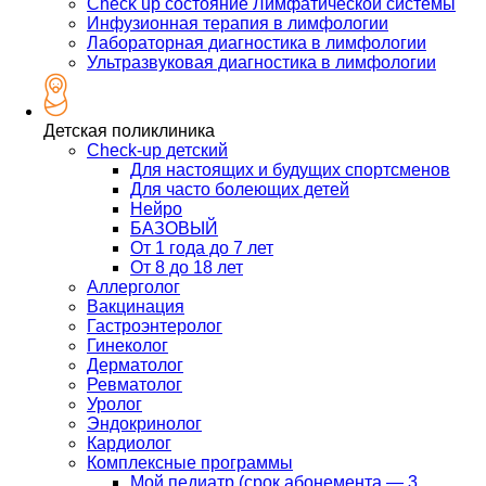
Check up состояние Лимфатической системы
Инфузионная терапия в лимфологии
Лабораторная диагностика в лимфологии
Ультразвуковая диагностика в лимфологии
Детская поликлиника
Check-up детский
Для настоящих и будущих спортсменов
Для часто болеющих детей
Нейро
БАЗОВЫЙ
От 1 года до 7 лет
От 8 до 18 лет
Аллерголог
Вакцинация
Гастроэнтеролог
Гинеколог
Дерматолог
Ревматолог
Уролог
Эндокринолог
Кардиолог
Комплексные программы
Мой педиатр (срок абонемента — 3