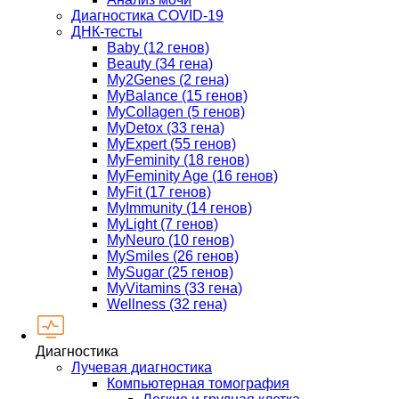
Диагностика COVID-19
ДНК-тесты
Baby (12 генов)
Beauty (34 гена)
My2Genes (2 гена)
MyBalance (15 генов)
MyCollagen (5 генов)
MyDetox (33 гена)
MyExpert (55 генов)
MyFeminity (18 генов)
MyFeminity Age (16 генов)
MyFit (17 генов)
MyImmunity (14 генов)
MyLight (7 генов)
MyNeuro (10 генов)
MySmiles (26 генов)
MySugar (25 генов)
MyVitamins (33 гена)
Wellness (32 гена)
Диагностика
Лучевая диагностика
Компьютерная томография