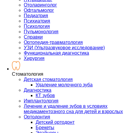
Отоларинголог
Офтальмолог
Педиатрия
Психиатрия
Психология
Пульмонология
Справки
Ортопедия-травматология
УЗИ (Ультразвуковое исследование)
Функциональная диагностика
Хирургия
Стоматология
Детская стоматология
Удаление молочного зуба
Диагностика
КТ зубов
Имплантология
Лечение и удаление зубов в условиях
медикаментозного сна для детей и взрослых
Ортодонтия
Детский ортодонт
Брекеты
Элайнеры