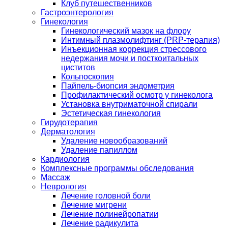
Клуб путешественников
Гастроэнтерология
Гинекология
Гинекологический мазок на флору
Интимный плазмолифтинг (PRP-терапия)
Инъекционная коррекция стрессового
недержания мочи и посткоитальных
циститов
Кольпоскопия
Пайпель-биопсия эндометрия
Профилактический осмотр у гинеколога
Установка внутриматочной спирали
Эстетическая гинекология
Гирудотерапия
Дерматология
Удаление новообразований
Удаление папиллом
Кардиология
Комплексные программы обследования
Массаж
Неврология
Лечение головной боли
Лечение мигрени
Лечение полинейропатии
Лечение радикулита