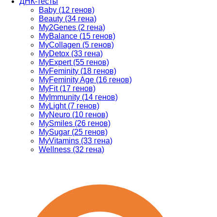
ДНК-тесты
Baby (12 генов)
Beauty (34 гена)
My2Genes (2 гена)
MyBalance (15 генов)
MyCollagen (5 генов)
MyDetox (33 гена)
MyExpert (55 генов)
MyFeminity (18 генов)
MyFeminity Age (16 генов)
MyFit (17 генов)
MyImmunity (14 генов)
MyLight (7 генов)
MyNeuro (10 генов)
MySmiles (26 генов)
MySugar (25 генов)
MyVitamins (33 гена)
Wellness (32 гена)