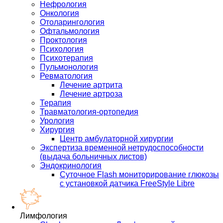
Нефрология
Онкология
Отоларингология
Офтальмология
Проктология
Психология
Психотерапия
Пульмонология
Ревматология
Лечение артрита
Лечение артроза
Терапия
Травматология-ортопедия
Урология
Хирургия
Центр амбулаторной хирургии
Экспертиза временной нетрудоспособности
(выдача больничных листов)
Эндокринология
Суточное Flash мониторирование глюкозы
с установкой датчика FreeStyle Libre
Лимфология