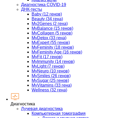
Диагностика COVID-19
ДНК-тесты
Baby (12 генов)
Beauty (34 гена)
My2Genes (2 гена)
MyBalance (15 генов)
MyCollagen (5 генов)
MyDetox (33 гена)
MyExpert (55 генов)
MyFeminity (18 генов)
MyFeminity Age (16 генов)
MyFit (17 генов)
MyImmunity (14 генов)
MyLight (7 генов)
MyNeuro (10 генов)
MySmiles (26 генов)
MySugar (25 генов)
MyVitamins (33 гена)
Wellness (32 гена)
Диагностика
Лучевая диагностика
Компьютерная томография