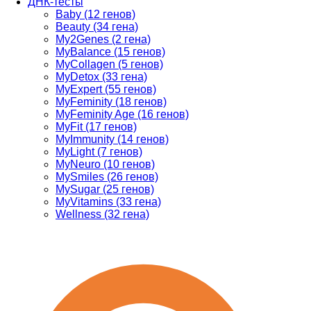
ДНК-тесты
Baby (12 генов)
Beauty (34 гена)
My2Genes (2 гена)
MyBalance (15 генов)
MyCollagen (5 генов)
MyDetox (33 гена)
MyExpert (55 генов)
MyFeminity (18 генов)
MyFeminity Age (16 генов)
MyFit (17 генов)
MyImmunity (14 генов)
MyLight (7 генов)
MyNeuro (10 генов)
MySmiles (26 генов)
MySugar (25 генов)
MyVitamins (33 гена)
Wellness (32 гена)