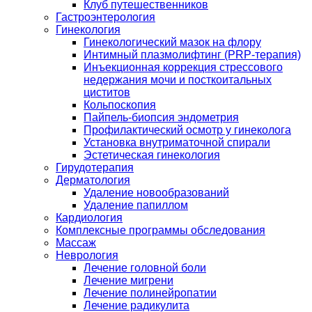
Клуб путешественников
Гастроэнтерология
Гинекология
Гинекологический мазок на флору
Интимный плазмолифтинг (PRP-терапия)
Инъекционная коррекция стрессового
недержания мочи и посткоитальных
циститов
Кольпоскопия
Пайпель-биопсия эндометрия
Профилактический осмотр у гинеколога
Установка внутриматочной спирали
Эстетическая гинекология
Гирудотерапия
Дерматология
Удаление новообразований
Удаление папиллом
Кардиология
Комплексные программы обследования
Массаж
Неврология
Лечение головной боли
Лечение мигрени
Лечение полинейропатии
Лечение радикулита