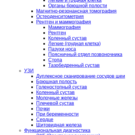
Легкие и грудная клетка
Органы брюшной полости
Магнитно-резонансная томография
Остеоденситометрия
Рентген и маммография
Маммография
Рентген
Коленный сустав
Легкие (грудная клетка)
Пазухи носа
Поясничный отдел позвоночника
Стопа
Тазобедренный сустав
УЗИ
Дуплексное сканирование сосудов шеи
Брюшная полость
Голеностопный сустав
Коленный сустав
Молочные железы
Плечевой сустав
Почки
При беременности
Сердце
Щитовидная железа
Функциональная диагностика