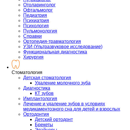
Отоларинголог
Офтальмолог
Педиатрия
Психиатрия
Психология
Пульмонология
Справки
Ортопедия-травматология
УЗИ (Ультразвуковое исследование)
Функциональная диагностика
Хирургия
Стоматология
Детская стоматология
Удаление молочного зуба
Диагностика
КТ зубов
Имплантология
Лечение и удаление зубов в условиях
медикаментозного сна для детей и взрослых
Ортодонтия
Детский ортодонт
Брекеты
Элайнеры