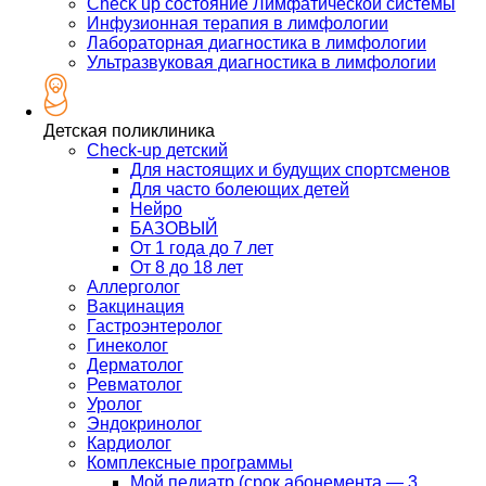
Check up состояние Лимфатической системы
Инфузионная терапия в лимфологии
Лабораторная диагностика в лимфологии
Ультразвуковая диагностика в лимфологии
Детская поликлиника
Check-up детский
Для настоящих и будущих спортсменов
Для часто болеющих детей
Нейро
БАЗОВЫЙ
От 1 года до 7 лет
От 8 до 18 лет
Аллерголог
Вакцинация
Гастроэнтеролог
Гинеколог
Дерматолог
Ревматолог
Уролог
Эндокринолог
Кардиолог
Комплексные программы
Мой педиатр (срок абонемента — 3