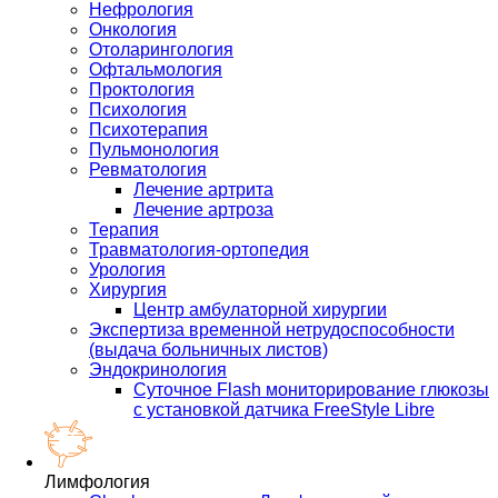
Нефрология
Онкология
Отоларингология
Офтальмология
Проктология
Психология
Психотерапия
Пульмонология
Ревматология
Лечение артрита
Лечение артроза
Терапия
Травматология-ортопедия
Урология
Хирургия
Центр амбулаторной хирургии
Экспертиза временной нетрудоспособности
(выдача больничных листов)
Эндокринология
Суточное Flash мониторирование глюкозы
с установкой датчика FreeStyle Libre
Лимфология