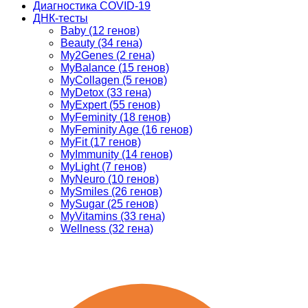
Диагностика COVID-19
ДНК-тесты
Baby (12 генов)
Beauty (34 гена)
My2Genes (2 гена)
MyBalance (15 генов)
MyCollagen (5 генов)
MyDetox (33 гена)
MyExpert (55 генов)
MyFeminity (18 генов)
MyFeminity Age (16 генов)
MyFit (17 генов)
MyImmunity (14 генов)
MyLight (7 генов)
MyNeuro (10 генов)
MySmiles (26 генов)
MySugar (25 генов)
MyVitamins (33 гена)
Wellness (32 гена)