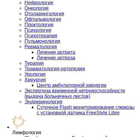
Нефрология
Онкология
Отоларингология
Офтальмология
Проктология
Психология
Психотерапия
Пульмонология
Ревматология
Лечение артрита
Лечение артроза
Терапия
Травматология-ортопедия
Урология
Хирургия
Центр амбулаторной хирургии
Экспертиза временной нетрудоспособности
(выдача больничных листов)
Эндокринология
Суточное Flash мониторирование глюкозы
с установкой датчика FreeStyle Libre
Лимфология