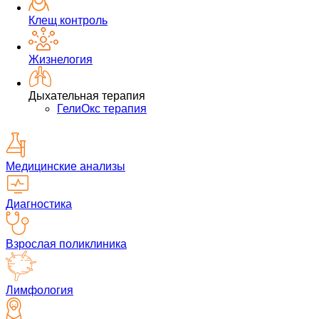
Клещ контроль
Жизнелогия
Дыхательная терапия
ГелиОкс терапия
Медицинские анализы
Диагностика
Взрослая поликлиника
Лимфология