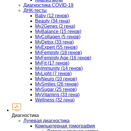
Диагностика COVID-19
ДНК-тесты
Baby (12 генов)
Beauty (34 гена)
My2Genes (2 гена)
MyBalance (15 генов)
MyCollagen (5 генов)
MyDetox (33 гена)
MyExpert (55 генов)
MyFeminity (18 генов)
MyFeminity Age (16 генов)
MyFit (17 генов)
MyImmunity (14 генов)
MyLight (7 генов)
MyNeuro (10 генов)
MySmiles (26 генов)
MySugar (25 генов)
MyVitamins (33 гена)
Wellness (32 гена)
Диагностика
Лучевая диагностика
Компьютерная томография