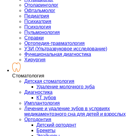
Отоларинголог
Офтальмолог
Педиатрия
Психиатрия
Психология
Пульмонология
Справки
Ортопедия-травматология
УЗИ (Ультразвуковое исследование)
Функциональная диагностика
Хирургия
Стоматология
Детская стоматология
Удаление молочного зуба
Диагностика
КТ зубов
Имплантология
Лечение и удаление зубов в условиях
медикаментозного сна для детей и взрослых
Ортодонтия
Детский ортодонт
Брекеты
Элайнеры