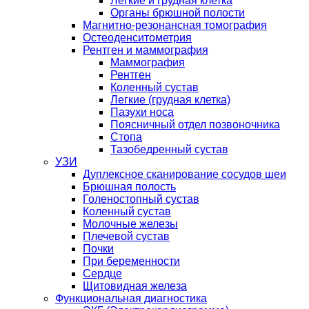
Легкие и грудная клетка
Органы брюшной полости
Магнитно-резонансная томография
Остеоденситометрия
Рентген и маммография
Маммография
Рентген
Коленный сустав
Легкие (грудная клетка)
Пазухи носа
Поясничный отдел позвоночника
Стопа
Тазобедренный сустав
УЗИ
Дуплексное сканирование сосудов шеи
Брюшная полость
Голеностопный сустав
Коленный сустав
Молочные железы
Плечевой сустав
Почки
При беременности
Сердце
Щитовидная железа
Функциональная диагностика