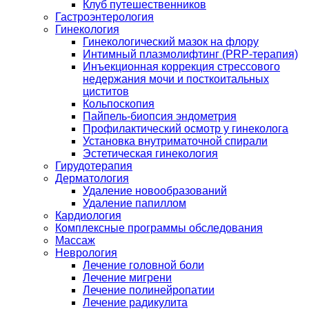
Клуб путешественников
Гастроэнтерология
Гинекология
Гинекологический мазок на флору
Интимный плазмолифтинг (PRP-терапия)
Инъекционная коррекция стрессового
недержания мочи и посткоитальных
циститов
Кольпоскопия
Пайпель-биопсия эндометрия
Профилактический осмотр у гинеколога
Установка внутриматочной спирали
Эстетическая гинекология
Гирудотерапия
Дерматология
Удаление новообразований
Удаление папиллом
Кардиология
Комплексные программы обследования
Массаж
Неврология
Лечение головной боли
Лечение мигрени
Лечение полинейропатии
Лечение радикулита