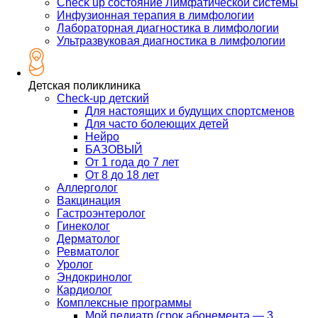
Check up состояние Лимфатической системы
Инфузионная терапия в лимфологии
Лабораторная диагностика в лимфологии
Ультразвуковая диагностика в лимфологии
Детская поликлиника
Check-up детский
Для настоящих и будущих спортсменов
Для часто болеющих детей
Нейро
БАЗОВЫЙ
От 1 года до 7 лет
От 8 до 18 лет
Аллерголог
Вакцинация
Гастроэнтеролог
Гинеколог
Дерматолог
Ревматолог
Уролог
Эндокринолог
Кардиолог
Комплексные программы
Мой педиатр (срок абонемента — 3