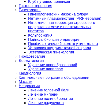
Клуб путешественников
Гастроэнтерология
Гинекология
Гинекологический мазок на флору
Интимный плазмолифтинг (PRP-терапия)
Инъекционная коррекция стрессового
недержания мочи и посткоитальных
циститов
Кольпоскопия
Пайпель-биопсия эндометрия
Профилактический осмотр у гинеколога
Установка внутриматочной спирали
Эстетическая гинекология
Гирудотерапия
Дерматология
Удаление новообразований
Удаление папиллом
Кардиология
Комплексные программы обследования
Массаж
Неврология
Лечение головной боли
Лечение мигрени
Лечение полинейропатии
Лечение радикулита