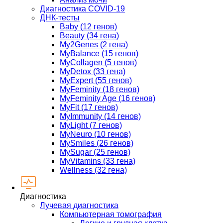
Диагностика COVID-19
ДНК-тесты
Baby (12 генов)
Beauty (34 гена)
My2Genes (2 гена)
MyBalance (15 генов)
MyCollagen (5 генов)
MyDetox (33 гена)
MyExpert (55 генов)
MyFeminity (18 генов)
MyFeminity Age (16 генов)
MyFit (17 генов)
MyImmunity (14 генов)
MyLight (7 генов)
MyNeuro (10 генов)
MySmiles (26 генов)
MySugar (25 генов)
MyVitamins (33 гена)
Wellness (32 гена)
Диагностика
Лучевая диагностика
Компьютерная томография