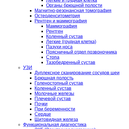
Легкие и грудная клетка
Органы брюшной полости
Магнитно-резонансная томография
Остеоденситометрия
Рентген и маммография
Маммография
Рентген
Коленный сустав
Легкие (грудная клетка)
Пазухи носа
Поясничный отдел позвоночника
Стопа
Тазобедренный сустав
УЗИ
Дуплексное сканирование сосудов шеи
Брюшная полость
Голеностопный сустав
Коленный сустав
Молочные железы
Плечевой сустав
Почки
При беременности
Сердце
Щитовидная железа
Функциональная диагностика