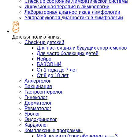
Check up состояние Лимфатической системы
Инфузионная терапия в лимфологии
Лабораторная диагностика в лимфологии
Ультразвуковая диагностика в лимфологии
Детская поликлиника
Check-up детский
Для настоящих и будущих спортсменов
Для часто болеющих детей
Нейро
БАЗОВЫЙ
От 1 года до 7 лет
От 8 до 18 лет
Аллерголог
Вакцинация
Гастроэнтеролог
Гинеколог
Дерматолог
Ревматолог
Уролог
Эндокринолог
Кардиолог
Комплексные программы
Мой педиатр (срок абонемента — 3