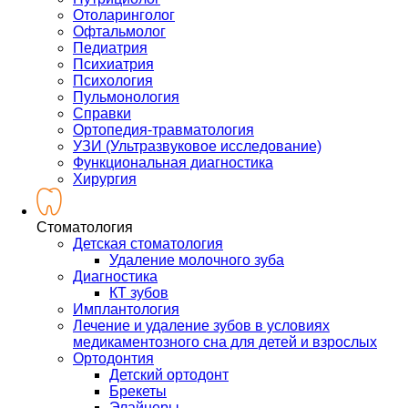
Отоларинголог
Офтальмолог
Педиатрия
Психиатрия
Психология
Пульмонология
Справки
Ортопедия-травматология
УЗИ (Ультразвуковое исследование)
Функциональная диагностика
Хирургия
Стоматология
Детская стоматология
Удаление молочного зуба
Диагностика
КТ зубов
Имплантология
Лечение и удаление зубов в условиях
медикаментозного сна для детей и взрослых
Ортодонтия
Детский ортодонт
Брекеты
Элайнеры