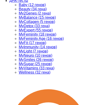
ДНК-тесты
Baby (12 генов)
Beauty (34 гена)
My2Genes (2 гена)
MyBalance (15 генов)
MyCollagen (5 генов)
MyDetox (33 гена)
MyExpert (55 генов)
MyFeminity (18 генов)
MyFeminity Age (16 генов)
MyFit (17 генов)
MyImmunity (14 генов)
MyLight (7 генов)
MyNeuro (10 генов)
MySmiles (26 генов)
MySugar (25 генов)
MyVitamins (33 гена)
Wellness (32 гена)