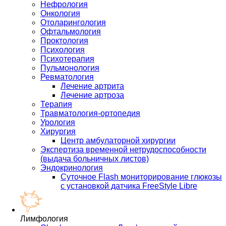
Нефрология
Онкология
Отоларингология
Офтальмология
Проктология
Психология
Психотерапия
Пульмонология
Ревматология
Лечение артрита
Лечение артроза
Терапия
Травматология-ортопедия
Урология
Хирургия
Центр амбулаторной хирургии
Экспертиза временной нетрудоспособности
(выдача больничных листов)
Эндокринология
Суточное Flash мониторирование глюкозы
с установкой датчика FreeStyle Libre
Лимфология