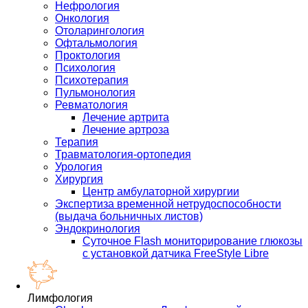
Нефрология
Онкология
Отоларингология
Офтальмология
Проктология
Психология
Психотерапия
Пульмонология
Ревматология
Лечение артрита
Лечение артроза
Терапия
Травматология-ортопедия
Урология
Хирургия
Центр амбулаторной хирургии
Экспертиза временной нетрудоспособности
(выдача больничных листов)
Эндокринология
Суточное Flash мониторирование глюкозы
с установкой датчика FreeStyle Libre
Лимфология