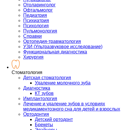
Отоларинголог
Офтальмолог
Педиатрия
Психиатрия
Психология
Пульмонология
Справки
Ортопедия-травматология
УЗИ (Ультразвуковое исследование)
Функциональная диагностика
Хирургия
Стоматология
Детская стоматология
Удаление молочного зуба
Диагностика
КТ зубов
Имплантология
Лечение и удаление зубов в условиях
медикаментозного сна для детей и взрослых
Ортодонтия
Детский ортодонт
Брекеты
Элайнеры