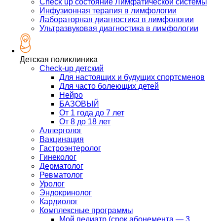
Check up состояние Лимфатической системы
Инфузионная терапия в лимфологии
Лабораторная диагностика в лимфологии
Ультразвуковая диагностика в лимфологии
Детская поликлиника
Check-up детский
Для настоящих и будущих спортсменов
Для часто болеющих детей
Нейро
БАЗОВЫЙ
От 1 года до 7 лет
От 8 до 18 лет
Аллерголог
Вакцинация
Гастроэнтеролог
Гинеколог
Дерматолог
Ревматолог
Уролог
Эндокринолог
Кардиолог
Комплексные программы
Мой педиатр (срок абонемента — 3