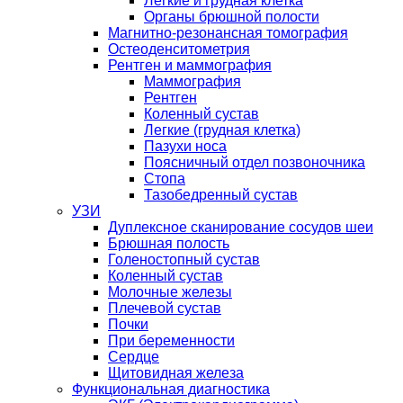
Легкие и грудная клетка
Органы брюшной полости
Магнитно-резонансная томография
Остеоденситометрия
Рентген и маммография
Маммография
Рентген
Коленный сустав
Легкие (грудная клетка)
Пазухи носа
Поясничный отдел позвоночника
Стопа
Тазобедренный сустав
УЗИ
Дуплексное сканирование сосудов шеи
Брюшная полость
Голеностопный сустав
Коленный сустав
Молочные железы
Плечевой сустав
Почки
При беременности
Сердце
Щитовидная железа
Функциональная диагностика