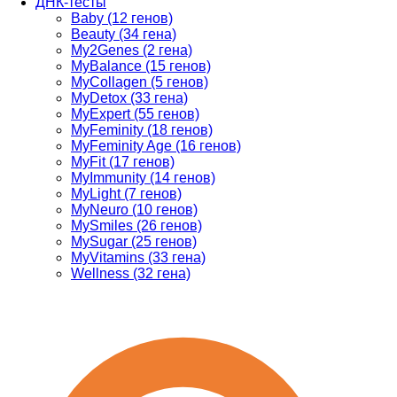
ДНК-тесты
Baby (12 генов)
Beauty (34 гена)
My2Genes (2 гена)
MyBalance (15 генов)
MyCollagen (5 генов)
MyDetox (33 гена)
MyExpert (55 генов)
MyFeminity (18 генов)
MyFeminity Age (16 генов)
MyFit (17 генов)
MyImmunity (14 генов)
MyLight (7 генов)
MyNeuro (10 генов)
MySmiles (26 генов)
MySugar (25 генов)
MyVitamins (33 гена)
Wellness (32 гена)