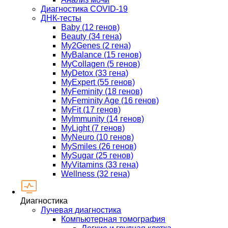
Диагностика COVID-19
ДНК-тесты
Baby (12 генов)
Beauty (34 гена)
My2Genes (2 гена)
MyBalance (15 генов)
MyCollagen (5 генов)
MyDetox (33 гена)
MyExpert (55 генов)
MyFeminity (18 генов)
MyFeminity Age (16 генов)
MyFit (17 генов)
MyImmunity (14 генов)
MyLight (7 генов)
MyNeuro (10 генов)
MySmiles (26 генов)
MySugar (25 генов)
MyVitamins (33 гена)
Wellness (32 гена)
Диагностика
Лучевая диагностика
Компьютерная томография