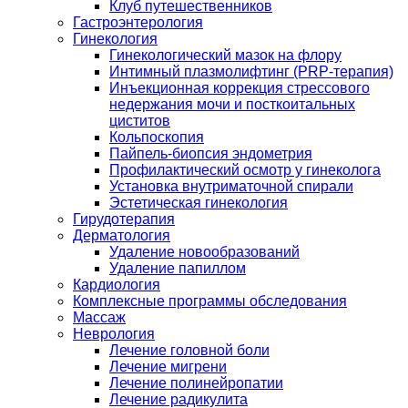
Клуб путешественников
Гастроэнтерология
Гинекология
Гинекологический мазок на флору
Интимный плазмолифтинг (PRP-терапия)
Инъекционная коррекция стрессового
недержания мочи и посткоитальных
циститов
Кольпоскопия
Пайпель-биопсия эндометрия
Профилактический осмотр у гинеколога
Установка внутриматочной спирали
Эстетическая гинекология
Гирудотерапия
Дерматология
Удаление новообразований
Удаление папиллом
Кардиология
Комплексные программы обследования
Массаж
Неврология
Лечение головной боли
Лечение мигрени
Лечение полинейропатии
Лечение радикулита