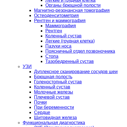
Легкие и грудная клетка
Органы брюшной полости
Магнитно-резонансная томография
Остеоденситометрия
Рентген и маммография
Маммография
Рентген
Коленный сустав
Легкие (грудная клетка)
Пазухи носа
Поясничный отдел позвоночника
Стопа
Тазобедренный сустав
УЗИ
Дуплексное сканирование сосудов шеи
Брюшная полость
Голеностопный сустав
Коленный сустав
Молочные железы
Плечевой сустав
Почки
При беременности
Сердце
Щитовидная железа
Функциональная диагностика