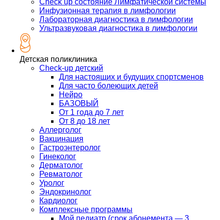
Check up состояние Лимфатической системы
Инфузионная терапия в лимфологии
Лабораторная диагностика в лимфологии
Ультразвуковая диагностика в лимфологии
Детская поликлиника
Check-up детский
Для настоящих и будущих спортсменов
Для часто болеющих детей
Нейро
БАЗОВЫЙ
От 1 года до 7 лет
От 8 до 18 лет
Аллерголог
Вакцинация
Гастроэнтеролог
Гинеколог
Дерматолог
Ревматолог
Уролог
Эндокринолог
Кардиолог
Комплексные программы
Мой педиатр (срок абонемента — 3