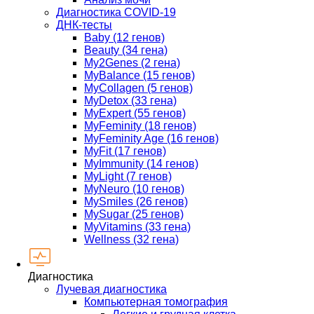
Диагностика COVID-19
ДНК-тесты
Baby (12 генов)
Beauty (34 гена)
My2Genes (2 гена)
MyBalance (15 генов)
MyCollagen (5 генов)
MyDetox (33 гена)
MyExpert (55 генов)
MyFeminity (18 генов)
MyFeminity Age (16 генов)
MyFit (17 генов)
MyImmunity (14 генов)
MyLight (7 генов)
MyNeuro (10 генов)
MySmiles (26 генов)
MySugar (25 генов)
MyVitamins (33 гена)
Wellness (32 гена)
Диагностика
Лучевая диагностика
Компьютерная томография