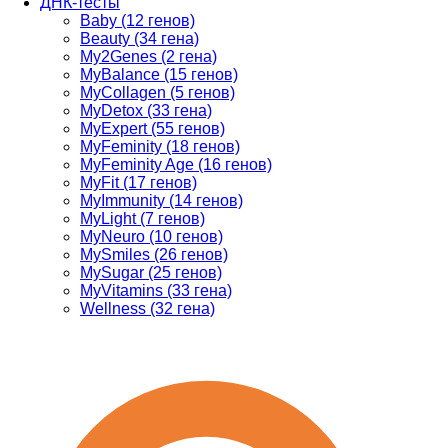
ДНК-тесты
Baby (12 генов)
Beauty (34 гена)
My2Genes (2 гена)
MyBalance (15 генов)
MyCollagen (5 генов)
MyDetox (33 гена)
MyExpert (55 генов)
MyFeminity (18 генов)
MyFeminity Age (16 генов)
MyFit (17 генов)
MyImmunity (14 генов)
MyLight (7 генов)
MyNeuro (10 генов)
MySmiles (26 генов)
MySugar (25 генов)
MyVitamins (33 гена)
Wellness (32 гена)