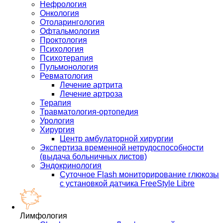
Нефрология
Онкология
Отоларингология
Офтальмология
Проктология
Психология
Психотерапия
Пульмонология
Ревматология
Лечение артрита
Лечение артроза
Терапия
Травматология-ортопедия
Урология
Хирургия
Центр амбулаторной хирургии
Экспертиза временной нетрудоспособности
(выдача больничных листов)
Эндокринология
Суточное Flash мониторирование глюкозы
с установкой датчика FreeStyle Libre
Лимфология