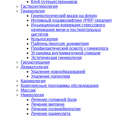
Клуб путешественников
Гастроэнтерология
Гинекология
Гинекологический мазок на флору
Интимный плазмолифтинг (PRP-терапия)
Инъекционная коррекция стрессового
недержания мочи и посткоитальных
циститов
Кольпоскопия
Пайпель-биопсия эндометрия
Профилактический осмотр у гинеколога
Установка внутриматочной спирали
Эстетическая гинекология
Гирудотерапия
Дерматология
Удаление новообразований
Удаление папиллом
Кардиология
Комплексные программы обследования
Массаж
Неврология
Лечение головной боли
Лечение мигрени
Лечение полинейропатии
Лечение радикулита