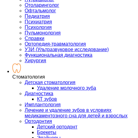
Отоларинголог
Офтальмолог
Педиатрия
Психиатрия
Психология
Пульмонология
Справки
Ортопедия-травматология
УЗИ (Ультразвуковое исследование)
Функциональная диагностика
Хирургия
Стоматология
Детская стоматология
Удаление молочного зуба
Диагностика
КТ зубов
Имплантология
Лечение и удаление зубов в условиях
медикаментозного сна для детей и взрослых
Ортодонтия
Детский ортодонт
Брекеты
Элайнеры