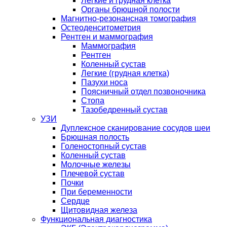
Легкие и грудная клетка
Органы брюшной полости
Магнитно-резонансная томография
Остеоденситометрия
Рентген и маммография
Маммография
Рентген
Коленный сустав
Легкие (грудная клетка)
Пазухи носа
Поясничный отдел позвоночника
Стопа
Тазобедренный сустав
УЗИ
Дуплексное сканирование сосудов шеи
Брюшная полость
Голеностопный сустав
Коленный сустав
Молочные железы
Плечевой сустав
Почки
При беременности
Сердце
Щитовидная железа
Функциональная диагностика