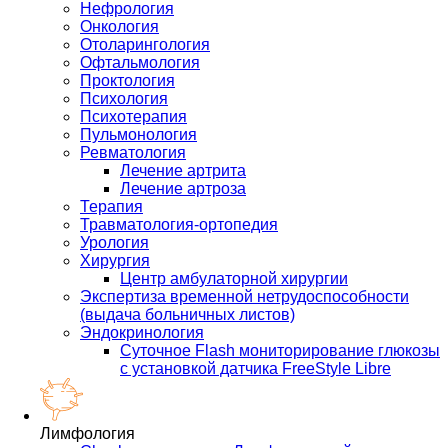
Нефрология
Онкология
Отоларингология
Офтальмология
Проктология
Психология
Психотерапия
Пульмонология
Ревматология
Лечение артрита
Лечение артроза
Терапия
Травматология-ортопедия
Урология
Хирургия
Центр амбулаторной хирургии
Экспертиза временной нетрудоспособности
(выдача больничных листов)
Эндокринология
Суточное Flash мониторирование глюкозы
с установкой датчика FreeStyle Libre
Лимфология