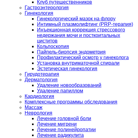
Клуб путешественников
Гастроэнтерология
Гинекология
Гинекологический мазок на флору
Интимный плазмолифтинг (PRP-терапия)
Инъекционная коррекция стрессового
недержания мочи и посткоитальных
циститов
Кольпоскопия
Пайпель-биопсия эндометрия
Профилактический осмотр у гинеколога
Установка внутриматочной спирали
Эстетическая гинекология
Гирудотерапия
Дерматология
Удаление новообразований
Удаление папиллом
Кардиология
Комплексные программы обследования
Массаж
Неврология
Лечение головной боли
Лечение мигрени
Лечение полинейропатии
Лечение радикулита