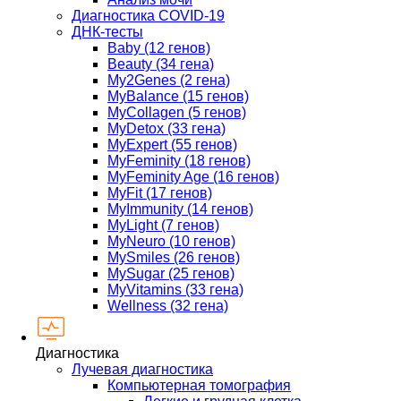
Диагностика COVID-19
ДНК-тесты
Baby (12 генов)
Beauty (34 гена)
My2Genes (2 гена)
MyBalance (15 генов)
MyCollagen (5 генов)
MyDetox (33 гена)
MyExpert (55 генов)
MyFeminity (18 генов)
MyFeminity Age (16 генов)
MyFit (17 генов)
MyImmunity (14 генов)
MyLight (7 генов)
MyNeuro (10 генов)
MySmiles (26 генов)
MySugar (25 генов)
MyVitamins (33 гена)
Wellness (32 гена)
Диагностика
Лучевая диагностика
Компьютерная томография