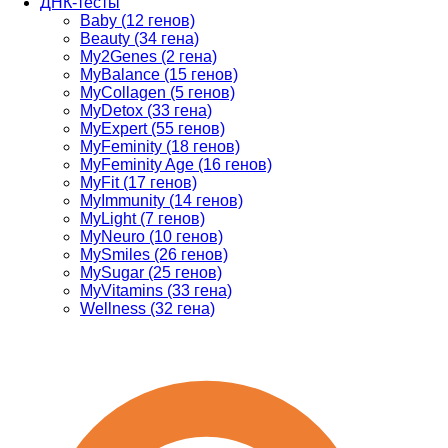
ДНК-тесты
Baby (12 генов)
Beauty (34 гена)
My2Genes (2 гена)
MyBalance (15 генов)
MyCollagen (5 генов)
MyDetox (33 гена)
MyExpert (55 генов)
MyFeminity (18 генов)
MyFeminity Age (16 генов)
MyFit (17 генов)
MyImmunity (14 генов)
MyLight (7 генов)
MyNeuro (10 генов)
MySmiles (26 генов)
MySugar (25 генов)
MyVitamins (33 гена)
Wellness (32 гена)