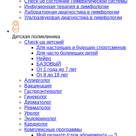
Check up состояние Лимфатической системы
Инфузионная терапия в лимфологии
Лабораторная диагностика в лимфологии
Ультразвуковая диагностика в лимфологии
Детская поликлиника
Check-up детский
Для настоящих и будущих спортсменов
Для часто болеющих детей
Нейро
БАЗОВЫЙ
От 1 года до 7 лет
От 8 до 18 лет
Аллерголог
Вакцинация
Гастроэнтеролог
Гинеколог
Дерматолог
Ревматолог
Уролог
Эндокринолог
Кардиолог
Комплексные программы
Мой педиатр (срок абонемента — 3