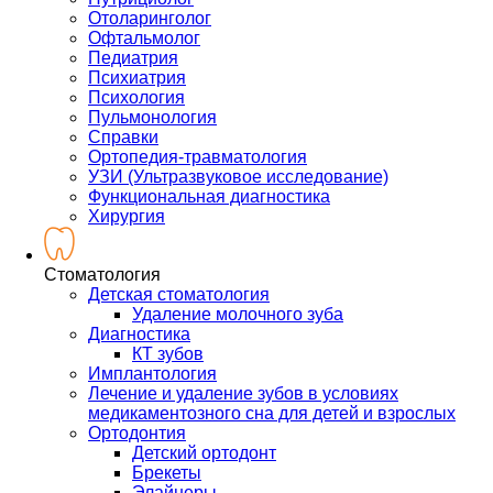
Отоларинголог
Офтальмолог
Педиатрия
Психиатрия
Психология
Пульмонология
Справки
Ортопедия-травматология
УЗИ (Ультразвуковое исследование)
Функциональная диагностика
Хирургия
Стоматология
Детская стоматология
Удаление молочного зуба
Диагностика
КТ зубов
Имплантология
Лечение и удаление зубов в условиях
медикаментозного сна для детей и взрослых
Ортодонтия
Детский ортодонт
Брекеты
Элайнеры