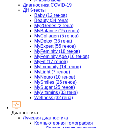
Диагностика COVID-19
ДНК-тесты
Baby (12 генов)
Beauty (34 гена)
My2Genes (2 гена)
MyBalance (15 генов)
MyCollagen (5 генов)
MyDetox (33 гена)
MyExpert (55 генов)
MyFeminity (18 генов)
MyFeminity Age (16 генов)
MyFit (17 генов)
MyImmunity (14 генов)
MyLight (7 генов)
MyNeuro (10 генов)
MySmiles (26 генов)
MySugar (25 генов)
MyVitamins (33 гена)
Wellness (32 гена)
Диагностика
Лучевая диагностика
Компьютерная томография