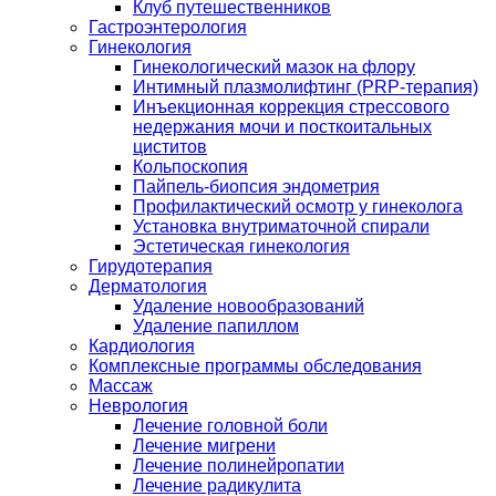
Клуб путешественников
Гастроэнтерология
Гинекология
Гинекологический мазок на флору
Интимный плазмолифтинг (PRP-терапия)
Инъекционная коррекция стрессового
недержания мочи и посткоитальных
циститов
Кольпоскопия
Пайпель-биопсия эндометрия
Профилактический осмотр у гинеколога
Установка внутриматочной спирали
Эстетическая гинекология
Гирудотерапия
Дерматология
Удаление новообразований
Удаление папиллом
Кардиология
Комплексные программы обследования
Массаж
Неврология
Лечение головной боли
Лечение мигрени
Лечение полинейропатии
Лечение радикулита