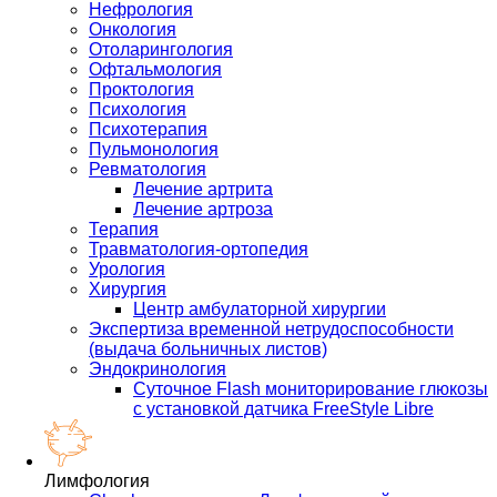
Нефрология
Онкология
Отоларингология
Офтальмология
Проктология
Психология
Психотерапия
Пульмонология
Ревматология
Лечение артрита
Лечение артроза
Терапия
Травматология-ортопедия
Урология
Хирургия
Центр амбулаторной хирургии
Экспертиза временной нетрудоспособности
(выдача больничных листов)
Эндокринология
Суточное Flash мониторирование глюкозы
с установкой датчика FreeStyle Libre
Лимфология