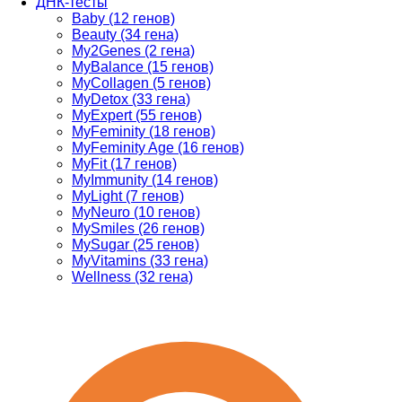
ДНК-тесты
Baby (12 генов)
Beauty (34 гена)
My2Genes (2 гена)
MyBalance (15 генов)
MyCollagen (5 генов)
MyDetox (33 гена)
MyExpert (55 генов)
MyFeminity (18 генов)
MyFeminity Age (16 генов)
MyFit (17 генов)
MyImmunity (14 генов)
MyLight (7 генов)
MyNeuro (10 генов)
MySmiles (26 генов)
MySugar (25 генов)
MyVitamins (33 гена)
Wellness (32 гена)