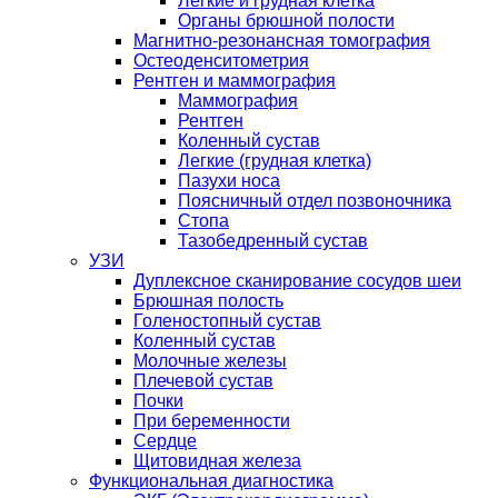
Легкие и грудная клетка
Органы брюшной полости
Магнитно-резонансная томография
Остеоденситометрия
Рентген и маммография
Маммография
Рентген
Коленный сустав
Легкие (грудная клетка)
Пазухи носа
Поясничный отдел позвоночника
Стопа
Тазобедренный сустав
УЗИ
Дуплексное сканирование сосудов шеи
Брюшная полость
Голеностопный сустав
Коленный сустав
Молочные железы
Плечевой сустав
Почки
При беременности
Сердце
Щитовидная железа
Функциональная диагностика