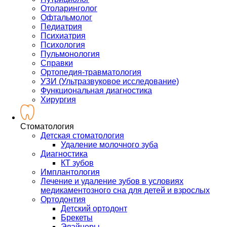
Отоларинголог
Офтальмолог
Педиатрия
Психиатрия
Психология
Пульмонология
Справки
Ортопедия-травматология
УЗИ (Ультразвуковое исследование)
Функциональная диагностика
Хирургия
Стоматология
Детская стоматология
Удаление молочного зуба
Диагностика
КТ зубов
Имплантология
Лечение и удаление зубов в условиях
медикаментозного сна для детей и взрослых
Ортодонтия
Детский ортодонт
Брекеты
Элайнеры