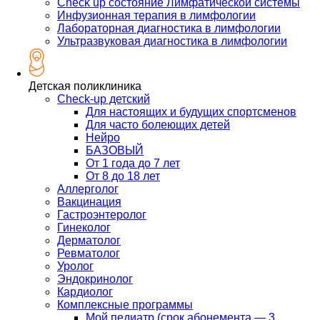
Check up состояние Лимфатической системы
Инфузионная терапия в лимфологии
Лабораторная диагностика в лимфологии
Ультразвуковая диагностика в лимфологии
Детская поликлиника
Check-up детский
Для настоящих и будущих спортсменов
Для часто болеющих детей
Нейро
БАЗОВЫЙ
От 1 года до 7 лет
От 8 до 18 лет
Аллерголог
Вакцинация
Гастроэнтеролог
Гинеколог
Дерматолог
Ревматолог
Уролог
Эндокринолог
Кардиолог
Комплексные программы
Мой педиатр (срок абонемента — 3