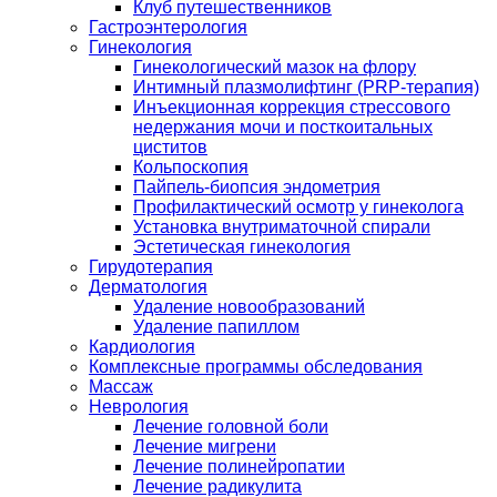
Клуб путешественников
Гастроэнтерология
Гинекология
Гинекологический мазок на флору
Интимный плазмолифтинг (PRP-терапия)
Инъекционная коррекция стрессового
недержания мочи и посткоитальных
циститов
Кольпоскопия
Пайпель-биопсия эндометрия
Профилактический осмотр у гинеколога
Установка внутриматочной спирали
Эстетическая гинекология
Гирудотерапия
Дерматология
Удаление новообразований
Удаление папиллом
Кардиология
Комплексные программы обследования
Массаж
Неврология
Лечение головной боли
Лечение мигрени
Лечение полинейропатии
Лечение радикулита