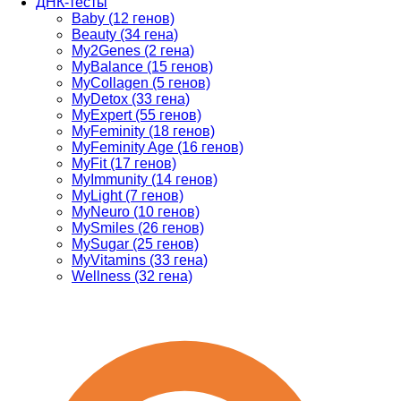
ДНК-тесты
Baby (12 генов)
Beauty (34 гена)
My2Genes (2 гена)
MyBalance (15 генов)
MyCollagen (5 генов)
MyDetox (33 гена)
MyExpert (55 генов)
MyFeminity (18 генов)
MyFeminity Age (16 генов)
MyFit (17 генов)
MyImmunity (14 генов)
MyLight (7 генов)
MyNeuro (10 генов)
MySmiles (26 генов)
MySugar (25 генов)
MyVitamins (33 гена)
Wellness (32 гена)