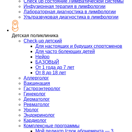
Check up состояние Лимфатической системы
Инфузионная терапия в лимфологии
Лабораторная диагностика в лимфологии
Ультразвуковая диагностика в лимфологии
Детская поликлиника
Check-up детский
Для настоящих и будущих спортсменов
Для часто болеющих детей
Нейро
БАЗОВЫЙ
От 1 года до 7 лет
От 8 до 18 лет
Аллерголог
Вакцинация
Гастроэнтеролог
Гинеколог
Дерматолог
Ревматолог
Уролог
Эндокринолог
Кардиолог
Комплексные программы
Мой педиатр (срок абонемента — 3