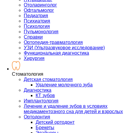
Отоларинголог
Офтальмолог
Педиатрия
Психиатрия
Психология
Пульмонология
Справки
Ортопедия-травматология
УЗИ (Ультразвуковое исследование)
Функциональная диагностика
Хирургия
Стоматология
Детская стоматология
Удаление молочного зуба
Диагностика
КТ зубов
Имплантология
Лечение и удаление зубов в условиях
медикаментозного сна для детей и взрослых
Ортодонтия
Детский ортодонт
Брекеты
Элайнеры