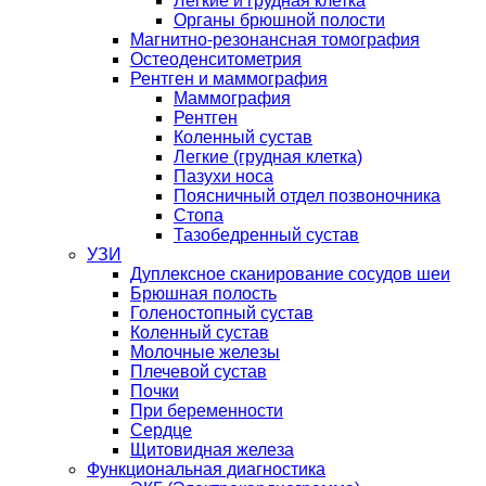
Легкие и грудная клетка
Органы брюшной полости
Магнитно-резонансная томография
Остеоденситометрия
Рентген и маммография
Маммография
Рентген
Коленный сустав
Легкие (грудная клетка)
Пазухи носа
Поясничный отдел позвоночника
Стопа
Тазобедренный сустав
УЗИ
Дуплексное сканирование сосудов шеи
Брюшная полость
Голеностопный сустав
Коленный сустав
Молочные железы
Плечевой сустав
Почки
При беременности
Сердце
Щитовидная железа
Функциональная диагностика