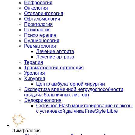
Нефрология
Онкология
Отоларингология
Офтальмология
Проктология
Психология
Психотерапия
Пульмонология
Ревматология
Лечение артрита
Лечение артроза
Терапия
Травматология-ортопедия
Урология
Хирургия
Центр амбулаторной хирургии
Экспертиза временной нетрудоспособности
(выдача больничных листов)
Эндокринология
Суточное Flash мониторирование глюкозы
с установкой датчика FreeStyle Libre
Лимфология