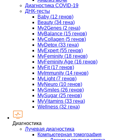
Диагностика COVID-19
ДНК-тесты
Baby (12 генов)
Beauty (34 гена)
My2Genes (2 гена)
MyBalance (15 генов)
MyCollagen (5 генов)
MyDetox (33 гена)
MyExpert (55 генов)
MyFeminity (18 генов)
MyFeminity Age (16 генов)
MyFit (17 генов)
MyImmunity (14 генов)
MyLight (7 генов)
MyNeuro (10 генов)
MySmiles (26 генов)
MySugar (25 генов)
MyVitamins (33 гена)
Wellness (32 гена)
Диагностика
Лучевая диагностика
Компьютерная томография