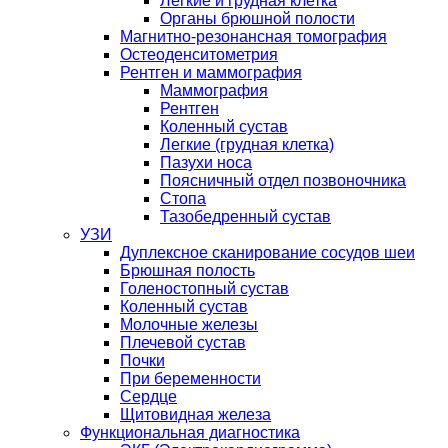
Легкие и грудная клетка
Органы брюшной полости
Магнитно-резонансная томография
Остеоденситометрия
Рентген и маммография
Маммография
Рентген
Коленный сустав
Легкие (грудная клетка)
Пазухи носа
Поясничный отдел позвоночника
Стопа
Тазобедренный сустав
УЗИ
Дуплексное сканирование сосудов шеи
Брюшная полость
Голеностопный сустав
Коленный сустав
Молочные железы
Плечевой сустав
Почки
При беременности
Сердце
Щитовидная железа
Функциональная диагностика