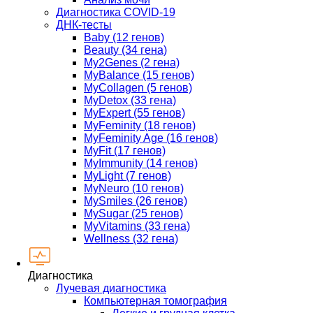
Диагностика COVID-19
ДНК-тесты
Baby (12 генов)
Beauty (34 гена)
My2Genes (2 гена)
MyBalance (15 генов)
MyCollagen (5 генов)
MyDetox (33 гена)
MyExpert (55 генов)
MyFeminity (18 генов)
MyFeminity Age (16 генов)
MyFit (17 генов)
MyImmunity (14 генов)
MyLight (7 генов)
MyNeuro (10 генов)
MySmiles (26 генов)
MySugar (25 генов)
MyVitamins (33 гена)
Wellness (32 гена)
Диагностика
Лучевая диагностика
Компьютерная томография