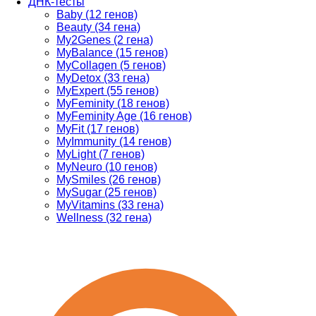
ДНК-тесты
Baby (12 генов)
Beauty (34 гена)
My2Genes (2 гена)
MyBalance (15 генов)
MyCollagen (5 генов)
MyDetox (33 гена)
MyExpert (55 генов)
MyFeminity (18 генов)
MyFeminity Age (16 генов)
MyFit (17 генов)
MyImmunity (14 генов)
MyLight (7 генов)
MyNeuro (10 генов)
MySmiles (26 генов)
MySugar (25 генов)
MyVitamins (33 гена)
Wellness (32 гена)