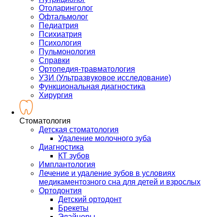
Отоларинголог
Офтальмолог
Педиатрия
Психиатрия
Психология
Пульмонология
Справки
Ортопедия-травматология
УЗИ (Ультразвуковое исследование)
Функциональная диагностика
Хирургия
Стоматология
Детская стоматология
Удаление молочного зуба
Диагностика
КТ зубов
Имплантология
Лечение и удаление зубов в условиях
медикаментозного сна для детей и взрослых
Ортодонтия
Детский ортодонт
Брекеты
Элайнеры