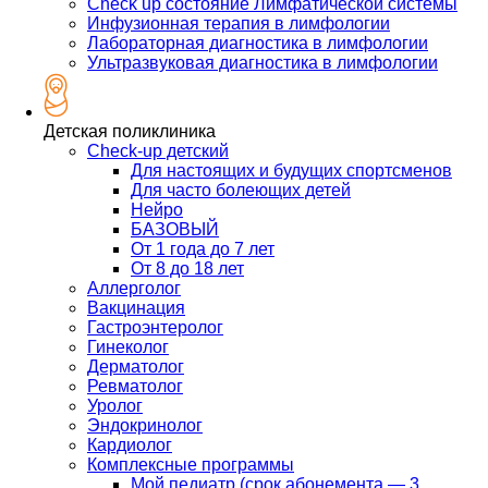
Check up состояние Лимфатической системы
Инфузионная терапия в лимфологии
Лабораторная диагностика в лимфологии
Ультразвуковая диагностика в лимфологии
Детская поликлиника
Check-up детский
Для настоящих и будущих спортсменов
Для часто болеющих детей
Нейро
БАЗОВЫЙ
От 1 года до 7 лет
От 8 до 18 лет
Аллерголог
Вакцинация
Гастроэнтеролог
Гинеколог
Дерматолог
Ревматолог
Уролог
Эндокринолог
Кардиолог
Комплексные программы
Мой педиатр (срок абонемента — 3