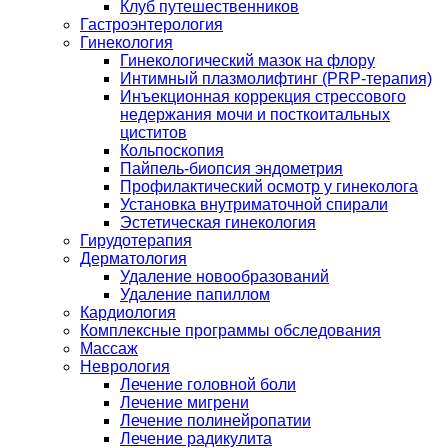
Клуб путешественников
Гастроэнтерология
Гинекология
Гинекологический мазок на флору
Интимный плазмолифтинг (PRP-терапия)
Инъекционная коррекция стрессового
недержания мочи и посткоитальных
циститов
Кольпоскопия
Пайпель-биопсия эндометрия
Профилактический осмотр у гинеколога
Установка внутриматочной спирали
Эстетическая гинекология
Гирудотерапия
Дерматология
Удаление новообразований
Удаление папиллом
Кардиология
Комплексные программы обследования
Массаж
Неврология
Лечение головной боли
Лечение мигрени
Лечение полинейропатии
Лечение радикулита