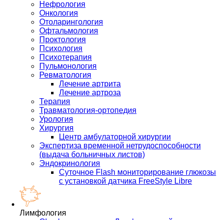
Нефрология
Онкология
Отоларингология
Офтальмология
Проктология
Психология
Психотерапия
Пульмонология
Ревматология
Лечение артрита
Лечение артроза
Терапия
Травматология-ортопедия
Урология
Хирургия
Центр амбулаторной хирургии
Экспертиза временной нетрудоспособности
(выдача больничных листов)
Эндокринология
Суточное Flash мониторирование глюкозы
с установкой датчика FreeStyle Libre
Лимфология