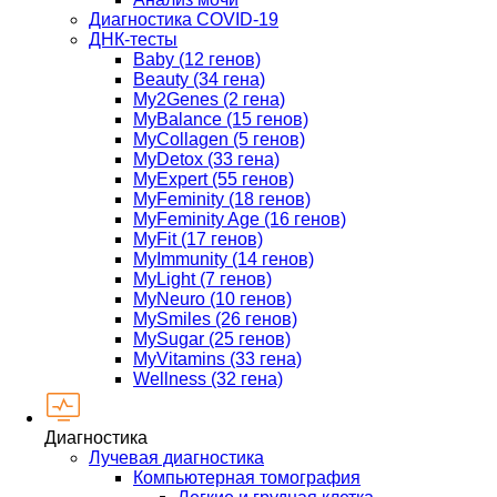
Диагностика COVID-19
ДНК-тесты
Baby (12 генов)
Beauty (34 гена)
My2Genes (2 гена)
MyBalance (15 генов)
MyCollagen (5 генов)
MyDetox (33 гена)
MyExpert (55 генов)
MyFeminity (18 генов)
MyFeminity Age (16 генов)
MyFit (17 генов)
MyImmunity (14 генов)
MyLight (7 генов)
MyNeuro (10 генов)
MySmiles (26 генов)
MySugar (25 генов)
MyVitamins (33 гена)
Wellness (32 гена)
Диагностика
Лучевая диагностика
Компьютерная томография