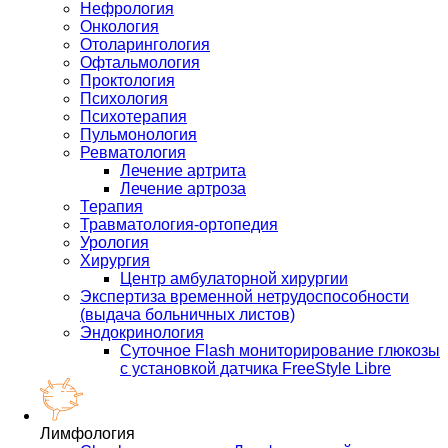
Нефрология
Онкология
Отоларингология
Офтальмология
Проктология
Психология
Психотерапия
Пульмонология
Ревматология
Лечение артрита
Лечение артроза
Терапия
Травматология-ортопедия
Урология
Хирургия
Центр амбулаторной хирургии
Экспертиза временной нетрудоспособности
(выдача больничных листов)
Эндокринология
Суточное Flash мониторирование глюкозы
с установкой датчика FreeStyle Libre
Лимфология