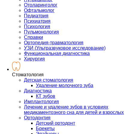
Отоларинголог
Офтальмолог
Педиатрия
Психиатрия
Психология
Пульмонология
Справки
Ортопедия-травматология
УЗИ (Ультразвуковое исследование)
Функциональная диагностика
Хирургия
Стоматология
Детская стоматология
Удаление молочного зуба
Диагностика
КТ зубов
Имплантология
Лечение и удаление зубов в условиях
медикаментозного сна для детей и взрослых
Ортодонтия
Детский ортодонт
Брекеты
Элайнеры