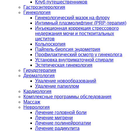
Клуб путешественников
Гастроэнтерология
Гинекология
Гинекологический мазок на флору
Интимный плазмолифтинг (PRP-терапия)
Инъекционная коррекция стрессового
недержания мочи и посткоитальных
циститов
Кольпоскопия
Пайпель-биопсия эндометрия
Профилактический осмотр у гинеколога
Установка внутриматочной спирали
Эстетическая гинекология
Гирудотерапия
Дерматология
Удаление новообразований
Удаление папиллом
Кардиология
Комплексные программы обследования
Массаж
Неврология
Лечение головной боли
Лечение мигрени
Лечение полинейропатии
Лечение радикулита