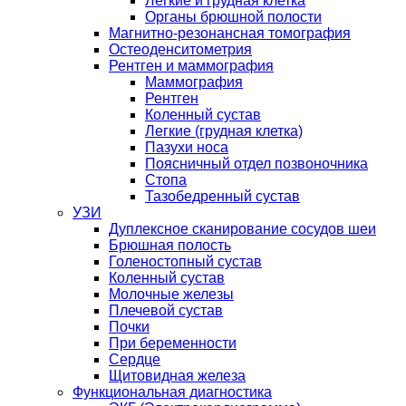
Легкие и грудная клетка
Органы брюшной полости
Магнитно-резонансная томография
Остеоденситометрия
Рентген и маммография
Маммография
Рентген
Коленный сустав
Легкие (грудная клетка)
Пазухи носа
Поясничный отдел позвоночника
Стопа
Тазобедренный сустав
УЗИ
Дуплексное сканирование сосудов шеи
Брюшная полость
Голеностопный сустав
Коленный сустав
Молочные железы
Плечевой сустав
Почки
При беременности
Сердце
Щитовидная железа
Функциональная диагностика