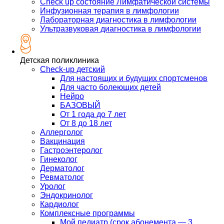
Check up состояние Лимфатической системы
Инфузионная терапия в лимфологии
Лабораторная диагностика в лимфологии
Ультразвуковая диагностика в лимфологии
Детская поликлиника
Check-up детский
Для настоящих и будущих спортсменов
Для часто болеющих детей
Нейро
БАЗОВЫЙ
От 1 года до 7 лет
От 8 до 18 лет
Аллерголог
Вакцинация
Гастроэнтеролог
Гинеколог
Дерматолог
Ревматолог
Уролог
Эндокринолог
Кардиолог
Комплексные программы
Мой педиатр (срок абонемента — 3