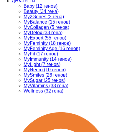
ДНК-тесты
Baby (12 генов)
Beauty (34 гена)
My2Genes (2 гена)
MyBalance (15 генов)
MyCollagen (5 генов)
MyDetox (33 гена)
MyExpert (55 генов)
MyFeminity (18 генов)
MyFeminity Age (16 генов)
MyFit (17 генов)
MyImmunity (14 генов)
MyLight (7 генов)
MyNeuro (10 генов)
MySmiles (26 генов)
MySugar (25 генов)
MyVitamins (33 гена)
Wellness (32 гена)