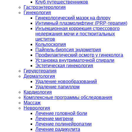
Клуб путешественников
Гастроэнтерология
Гинекология
Гинекологический мазок на флору
Интимный плазмолифтинг (PRP-терапия)
Инъекционная коррекция стрессового
недержания мочи и посткоитальных
циститов
Кольпоскопия
Пайпель-биопсия эндометрия
Профилактический осмотр у гинеколога
Установка внутриматочной спирали
Эстетическая гинекология
Гирудотерапия
Дерматология
Удаление новообразований
Удаление папиллом
Кардиология
Комплексные программы обследования
Массаж
Неврология
Лечение головной боли
Лечение мигрени
Лечение полинейропатии
Лечение радикулита