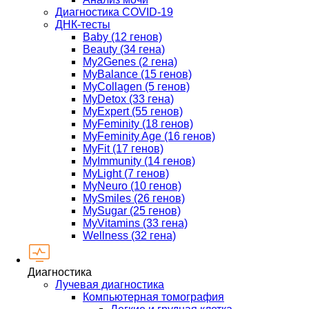
Диагностика COVID-19
ДНК-тесты
Baby (12 генов)
Beauty (34 гена)
My2Genes (2 гена)
MyBalance (15 генов)
MyCollagen (5 генов)
MyDetox (33 гена)
MyExpert (55 генов)
MyFeminity (18 генов)
MyFeminity Age (16 генов)
MyFit (17 генов)
MyImmunity (14 генов)
MyLight (7 генов)
MyNeuro (10 генов)
MySmiles (26 генов)
MySugar (25 генов)
MyVitamins (33 гена)
Wellness (32 гена)
Диагностика
Лучевая диагностика
Компьютерная томография