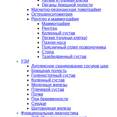
Легкие и грудная клетка
Органы брюшной полости
Магнитно-резонансная томография
Остеоденситометрия
Рентген и маммография
Маммография
Рентген
Коленный сустав
Легкие (грудная клетка)
Пазухи носа
Поясничный отдел позвоночника
Стопа
Тазобедренный сустав
УЗИ
Дуплексное сканирование сосудов шеи
Брюшная полость
Голеностопный сустав
Коленный сустав
Молочные железы
Плечевой сустав
Почки
При беременности
Сердце
Щитовидная железа
Функциональная диагностика