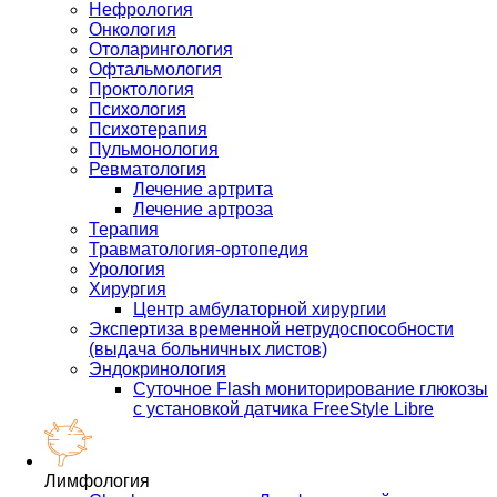
Нефрология
Онкология
Отоларингология
Офтальмология
Проктология
Психология
Психотерапия
Пульмонология
Ревматология
Лечение артрита
Лечение артроза
Терапия
Травматология-ортопедия
Урология
Хирургия
Центр амбулаторной хирургии
Экспертиза временной нетрудоспособности
(выдача больничных листов)
Эндокринология
Суточное Flash мониторирование глюкозы
с установкой датчика FreeStyle Libre
Лимфология