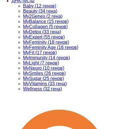
ДНК-тесты
Baby (12 генов)
Beauty (34 гена)
My2Genes (2 гена)
MyBalance (15 генов)
MyCollagen (5 генов)
MyDetox (33 гена)
MyExpert (55 генов)
MyFeminity (18 генов)
MyFeminity Age (16 генов)
MyFit (17 генов)
MyImmunity (14 генов)
MyLight (7 генов)
MyNeuro (10 генов)
MySmiles (26 генов)
MySugar (25 генов)
MyVitamins (33 гена)
Wellness (32 гена)