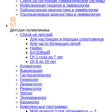
Check up состояние Лимфатической системы
Инфузионная терапия в лимфологии
Лабораторная диагностика в лимфологии
Ультразвуковая диагностика в лимфологии
Детская поликлиника
Check-up детский
Для настоящих и будущих спортсменов
Для часто болеющих детей
Нейро
БАЗОВЫЙ
От 1 года до 7 лет
От 8 до 18 лет
Аллерголог
Вакцинация
Гастроэнтеролог
Гинеколог
Дерматолог
Ревматолог
Уролог
Эндокринолог
Кардиолог
Комплексные программы
Мой педиатр (срок абонемента — 3