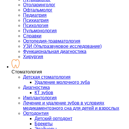
Отоларинголог
Офтальмолог
Педиатрия
Психиатрия
Психология
Пульмонология
Справки
Ортопедия-травматология
УЗИ (Ультразвуковое исследование)
Функциональная диагностика
Хирургия
Стоматология
Детская стоматология
Удаление молочного зуба
Диагностика
КТ зубов
Имплантология
Лечение и удаление зубов в условиях
медикаментозного сна для детей и взрослых
Ортодонтия
Детский ортодонт
Брекеты
Элайнеры