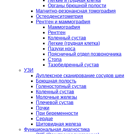
Легкие и грудная клетка
Органы брюшной полости
Магнитно-резонансная томография
Остеоденситометрия
Рентген и маммография
Маммография
Рентген
Коленный сустав
Легкие (грудная клетка)
Пазухи носа
Поясничный отдел позвоночника
Стопа
Тазобедренный сустав
УЗИ
Дуплексное сканирование сосудов шеи
Брюшная полость
Голеностопный сустав
Коленный сустав
Молочные железы
Плечевой сустав
Почки
При беременности
Сердце
Щитовидная железа
Функциональная диагностика