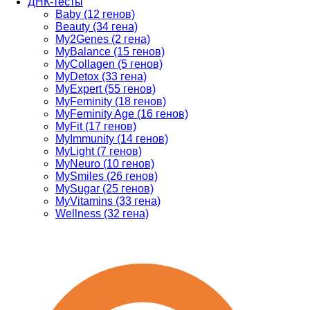
ДНК-тесты
Baby (12 генов)
Beauty (34 гена)
My2Genes (2 гена)
MyBalance (15 генов)
MyCollagen (5 генов)
MyDetox (33 гена)
MyExpert (55 генов)
MyFeminity (18 генов)
MyFeminity Age (16 генов)
MyFit (17 генов)
MyImmunity (14 генов)
MyLight (7 генов)
MyNeuro (10 генов)
MySmiles (26 генов)
MySugar (25 генов)
MyVitamins (33 гена)
Wellness (32 гена)