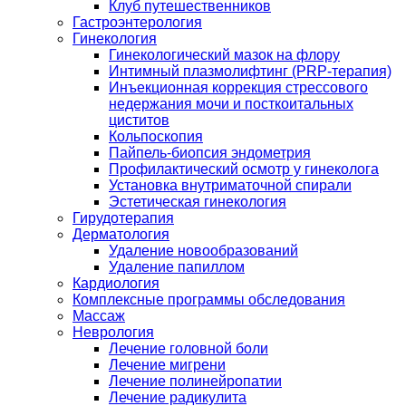
Клуб путешественников
Гастроэнтерология
Гинекология
Гинекологический мазок на флору
Интимный плазмолифтинг (PRP-терапия)
Инъекционная коррекция стрессового
недержания мочи и посткоитальных
циститов
Кольпоскопия
Пайпель-биопсия эндометрия
Профилактический осмотр у гинеколога
Установка внутриматочной спирали
Эстетическая гинекология
Гирудотерапия
Дерматология
Удаление новообразований
Удаление папиллом
Кардиология
Комплексные программы обследования
Массаж
Неврология
Лечение головной боли
Лечение мигрени
Лечение полинейропатии
Лечение радикулита