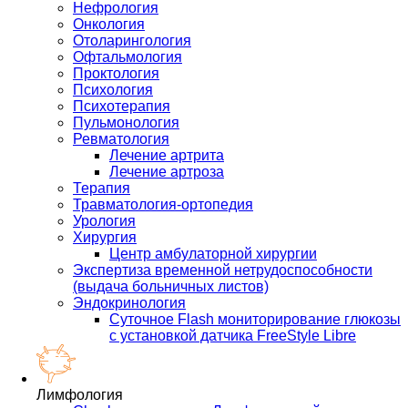
Нефрология
Онкология
Отоларингология
Офтальмология
Проктология
Психология
Психотерапия
Пульмонология
Ревматология
Лечение артрита
Лечение артроза
Терапия
Травматология-ортопедия
Урология
Хирургия
Центр амбулаторной хирургии
Экспертиза временной нетрудоспособности
(выдача больничных листов)
Эндокринология
Суточное Flash мониторирование глюкозы
с установкой датчика FreeStyle Libre
Лимфология