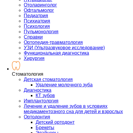
Отоларинголог
Офтальмолог
Педиатрия
Психиатрия
Психология
Пульмонология
Справки
Ортопедия-травматология
УЗИ (Ультразвуковое исследование)
Функциональная диагностика
Хирургия
Стоматология
Детская стоматология
Удаление молочного зуба
Диагностика
КТ зубов
Имплантология
Лечение и удаление зубов в условиях
медикаментозного сна для детей и взрослых
Ортодонтия
Детский ортодонт
Брекеты
Элайнеры