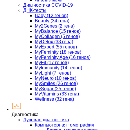
Диагностика COVID-19
ДНК-тесты
Baby (12 генов)
Beauty (34 гена)
My2Genes (2 гена)
MyBalance (15 генов)
MyCollagen (5 генов)
MyDetox (33 гена)
MyExpert (55 генов)
MyFeminity (18 генов)
MyFeminity Age (16 генов)
MyFit (17 генов)
MyImmunity (14 генов)
MyLight (7 генов)
MyNeuro (10 генов)
MySmiles (26 генов)
MySugar (25 генов)
MyVitamins (33 гена)
Wellness (32 гена)
Диагностика
Лучевая диагностика
Компьютерная томография