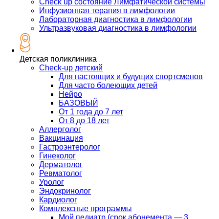
Check up состояние Лимфатической системы
Инфузионная терапия в лимфологии
Лабораторная диагностика в лимфологии
Ультразвуковая диагностика в лимфологии
Детская поликлиника
Check-up детский
Для настоящих и будущих спортсменов
Для часто болеющих детей
Нейро
БАЗОВЫЙ
От 1 года до 7 лет
От 8 до 18 лет
Аллерголог
Вакцинация
Гастроэнтеролог
Гинеколог
Дерматолог
Ревматолог
Уролог
Эндокринолог
Кардиолог
Комплексные программы
Мой педиатр (срок абонемента — 3