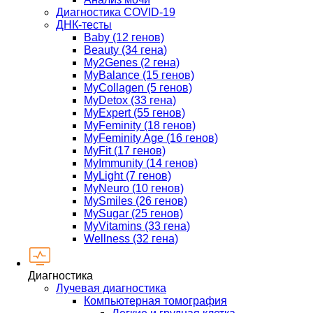
Диагностика COVID-19
ДНК-тесты
Baby (12 генов)
Beauty (34 гена)
My2Genes (2 гена)
MyBalance (15 генов)
MyCollagen (5 генов)
MyDetox (33 гена)
MyExpert (55 генов)
MyFeminity (18 генов)
MyFeminity Age (16 генов)
MyFit (17 генов)
MyImmunity (14 генов)
MyLight (7 генов)
MyNeuro (10 генов)
MySmiles (26 генов)
MySugar (25 генов)
MyVitamins (33 гена)
Wellness (32 гена)
Диагностика
Лучевая диагностика
Компьютерная томография