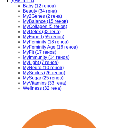
ДНК-тесты
Baby (12 генов)
Beauty (34 гена)
My2Genes (2 гена)
MyBalance (15 генов)
MyCollagen (5 генов)
MyDetox (33 гена)
MyExpert (55 генов)
MyFeminity (18 генов)
MyFeminity Age (16 генов)
MyFit (17 генов)
MyImmunity (14 генов)
MyLight (7 генов)
MyNeuro (10 генов)
MySmiles (26 генов)
MySugar (25 генов)
MyVitamins (33 гена)
Wellness (32 гена)