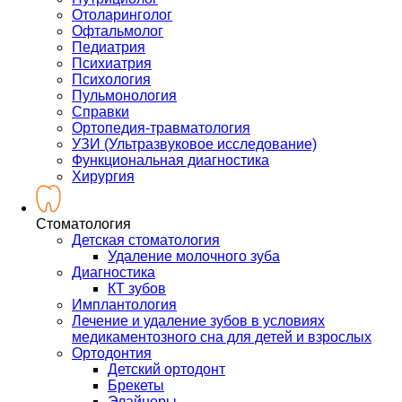
Отоларинголог
Офтальмолог
Педиатрия
Психиатрия
Психология
Пульмонология
Справки
Ортопедия-травматология
УЗИ (Ультразвуковое исследование)
Функциональная диагностика
Хирургия
Стоматология
Детская стоматология
Удаление молочного зуба
Диагностика
КТ зубов
Имплантология
Лечение и удаление зубов в условиях
медикаментозного сна для детей и взрослых
Ортодонтия
Детский ортодонт
Брекеты
Элайнеры