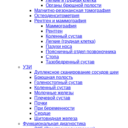
Легкие и грудная клетка
Органы брюшной полости
Магнитно-резонансная томография
Остеоденситометрия
Рентген и маммография
Маммография
Рентген
Коленный сустав
Легкие (грудная клетка)
Пазухи носа
Поясничный отдел позвоночника
Стопа
Тазобедренный сустав
УЗИ
Дуплексное сканирование сосудов шеи
Брюшная полость
Голеностопный сустав
Коленный сустав
Молочные железы
Плечевой сустав
Почки
При беременности
Сердце
Щитовидная железа
Функциональная диагностика