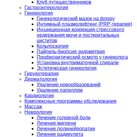
Клуб путешественников
Гастроэнтерология
Гинекология
Гинекологический мазок на флору
Интимный плазмолифтинг (PRP-терапия)
Инъекционная коррекция стрессового
недержания мочи и посткоитальных
циститов
Кольпоскопия
Пайпель-биопсия эндометрия
Профилактический осмотр у гинеколога
Установка внутриматочной спирали
Эстетическая гинекология
Гирудотерапия
Дерматология
Удаление новообразований
Удаление папиллом
Кардиология
Комплексные программы обследования
Массаж
Неврология
Лечение головной боли
Лечение мигрени
Лечение полинейропатии
Лечение радикулита