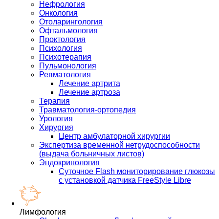
Нефрология
Онкология
Отоларингология
Офтальмология
Проктология
Психология
Психотерапия
Пульмонология
Ревматология
Лечение артрита
Лечение артроза
Терапия
Травматология-ортопедия
Урология
Хирургия
Центр амбулаторной хирургии
Экспертиза временной нетрудоспособности
(выдача больничных листов)
Эндокринология
Суточное Flash мониторирование глюкозы
с установкой датчика FreeStyle Libre
Лимфология