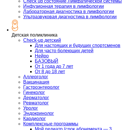
Check up состояние Лимфатической системы
Инфузионная терапия в лимфологии
Лабораторная диагностика в лимфологии
Ультразвуковая диагностика в лимфологии
Детская поликлиника
Check-up детский
Для настоящих и будущих спортсменов
Для часто болеющих детей
Нейро
БАЗОВЫЙ
От 1 года до 7 лет
От 8 до 18 лет
Аллерголог
Вакцинация
Гастроэнтеролог
Гинеколог
Дерматолог
Ревматолог
Уролог
Эндокринолог
Кардиолог
Комплексные программы
Мой педиатр (срок абонемента — 3