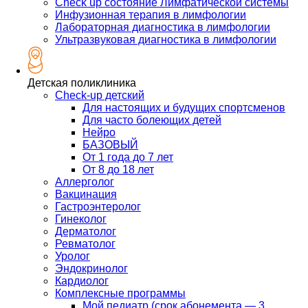
Check up состояние Лимфатической системы
Инфузионная терапия в лимфологии
Лабораторная диагностика в лимфологии
Ультразвуковая диагностика в лимфологии
Детская поликлиника
Check-up детский
Для настоящих и будущих спортсменов
Для часто болеющих детей
Нейро
БАЗОВЫЙ
От 1 года до 7 лет
От 8 до 18 лет
Аллерголог
Вакцинация
Гастроэнтеролог
Гинеколог
Дерматолог
Ревматолог
Уролог
Эндокринолог
Кардиолог
Комплексные программы
Мой педиатр (срок абонемента — 3