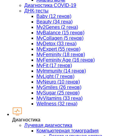
Диагностика COVID-19
ДНК-тесты
Baby (12 генов)
Beauty (34 гена)
My2Genes (2 гена)
MyBalance (15 генов)
MyCollagen (5 генов)
MyDetox (33 гена)
MyExpert (55 генов)
MyFeminity (18 генов)
MyFeminity Age (16 генов)
MyFit (17 генов)
MyImmunity (14 генов)
MyLight (7 генов)
MyNeuro (10 генов)
MySmiles (26 генов)
MySugar (25 генов)
MyVitamins (33 гена)
Wellness (32 гена)
Диагностика
Лучевая диагностика
Компьютерная томография