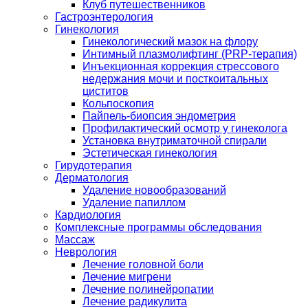
Клуб путешественников
Гастроэнтерология
Гинекология
Гинекологический мазок на флору
Интимный плазмолифтинг (PRP-терапия)
Инъекционная коррекция стрессового
недержания мочи и посткоитальных
циститов
Кольпоскопия
Пайпель-биопсия эндометрия
Профилактический осмотр у гинеколога
Установка внутриматочной спирали
Эстетическая гинекология
Гирудотерапия
Дерматология
Удаление новообразований
Удаление папиллом
Кардиология
Комплексные программы обследования
Массаж
Неврология
Лечение головной боли
Лечение мигрени
Лечение полинейропатии
Лечение радикулита