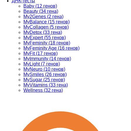
ДНК-тесты
Baby (12 генов)
Beauty (34 гена)
My2Genes (2 гена)
MyBalance (15 генов)
MyCollagen (5 генов)
MyDetox (33 гена)
MyExpert (55 генов)
MyFeminity (18 генов)
MyFeminity Age (16 генов)
MyFit (17 генов)
MyImmunity (14 генов)
MyLight (7 генов)
MyNeuro (10 генов)
MySmiles (26 генов)
MySugar (25 генов)
MyVitamins (33 гена)
Wellness (32 гена)