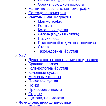
Легкие и грудная клетка
Органы брюшной полости
Магнитно-резонансная томография
Остеоденситометрия
Рентген и маммография
Маммография
Рентген
Коленный сустав
Легкие (грудная клетка)
Пазухи носа
Поясничный отдел позвоночника
Стопа
Тазобедренный сустав
УЗИ
Дуплексное сканирование сосудов шеи
Брюшная полость
Голеностопный сустав
Коленный сустав
Молочные железы
Плечевой сустав
Почки
При беременности
Сердце
Щитовидная железа
Функциональная диагностика