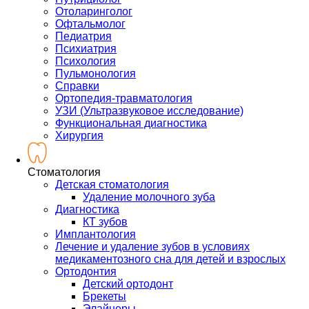
Отоларинголог
Офтальмолог
Педиатрия
Психиатрия
Психология
Пульмонология
Справки
Ортопедия-травматология
УЗИ (Ультразвуковое исследование)
Функциональная диагностика
Хирургия
Стоматология
Детская стоматология
Удаление молочного зуба
Диагностика
КТ зубов
Имплантология
Лечение и удаление зубов в условиях
медикаментозного сна для детей и взрослых
Ортодонтия
Детский ортодонт
Брекеты
Элайнеры