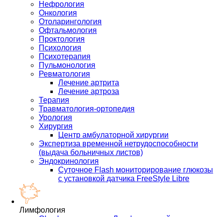
Нефрология
Онкология
Отоларингология
Офтальмология
Проктология
Психология
Психотерапия
Пульмонология
Ревматология
Лечение артрита
Лечение артроза
Терапия
Травматология-ортопедия
Урология
Хирургия
Центр амбулаторной хирургии
Экспертиза временной нетрудоспособности
(выдача больничных листов)
Эндокринология
Суточное Flash мониторирование глюкозы
с установкой датчика FreeStyle Libre
Лимфология