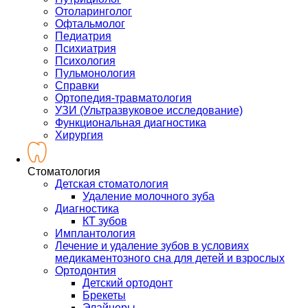
Отоларинголог
Офтальмолог
Педиатрия
Психиатрия
Психология
Пульмонология
Справки
Ортопедия-травматология
УЗИ (Ультразвуковое исследование)
Функциональная диагностика
Хирургия
Стоматология
Детская стоматология
Удаление молочного зуба
Диагностика
КТ зубов
Имплантология
Лечение и удаление зубов в условиях
медикаментозного сна для детей и взрослых
Ортодонтия
Детский ортодонт
Брекеты
Элайнеры