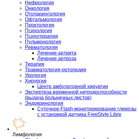
Нефрология
Онкология
Отоларингология
Офтальмология
Проктология
Психология
Психотерапия
Пульмонология
Ревматология
Лечение артрита
Лечение артроза
Терапия
Травматология-ортопедия
Урология
Хирургия
Центр амбулаторной хирургии
Экспертиза временной нетрудоспособности
(выдача больничных листов)
Эндокринология
Суточное Flash мониторирование глюкозы
с установкой датчика FreeStyle Libre
Лимфология