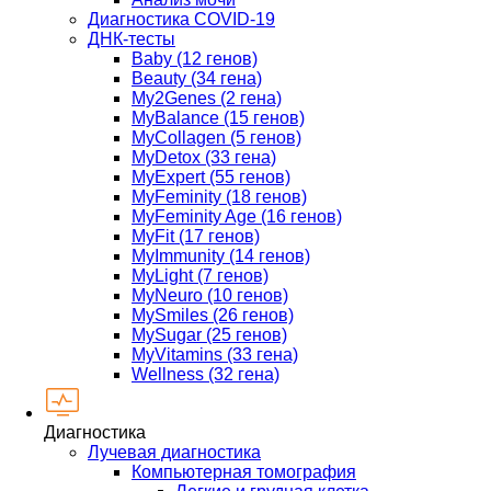
Диагностика COVID-19
ДНК-тесты
Baby (12 генов)
Beauty (34 гена)
My2Genes (2 гена)
MyBalance (15 генов)
MyCollagen (5 генов)
MyDetox (33 гена)
MyExpert (55 генов)
MyFeminity (18 генов)
MyFeminity Age (16 генов)
MyFit (17 генов)
MyImmunity (14 генов)
MyLight (7 генов)
MyNeuro (10 генов)
MySmiles (26 генов)
MySugar (25 генов)
MyVitamins (33 гена)
Wellness (32 гена)
Диагностика
Лучевая диагностика
Компьютерная томография