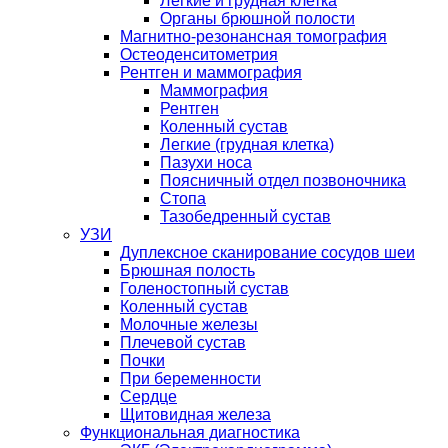
Легкие и грудная клетка
Органы брюшной полости
Магнитно-резонансная томография
Остеоденситометрия
Рентген и маммография
Маммография
Рентген
Коленный сустав
Легкие (грудная клетка)
Пазухи носа
Поясничный отдел позвоночника
Стопа
Тазобедренный сустав
УЗИ
Дуплексное сканирование сосудов шеи
Брюшная полость
Голеностопный сустав
Коленный сустав
Молочные железы
Плечевой сустав
Почки
При беременности
Сердце
Щитовидная железа
Функциональная диагностика