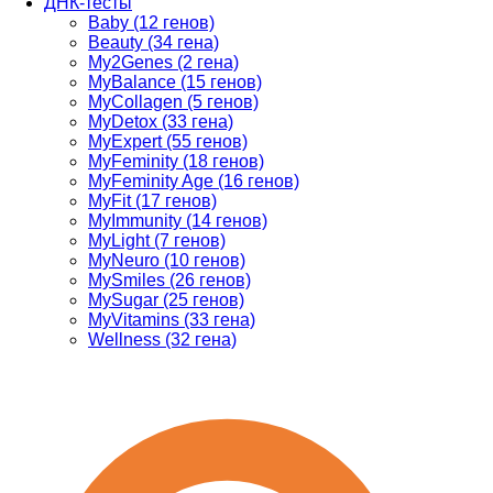
ДНК-тесты
Baby (12 генов)
Beauty (34 гена)
My2Genes (2 гена)
MyBalance (15 генов)
MyCollagen (5 генов)
MyDetox (33 гена)
MyExpert (55 генов)
MyFeminity (18 генов)
MyFeminity Age (16 генов)
MyFit (17 генов)
MyImmunity (14 генов)
MyLight (7 генов)
MyNeuro (10 генов)
MySmiles (26 генов)
MySugar (25 генов)
MyVitamins (33 гена)
Wellness (32 гена)