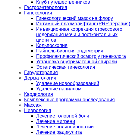
Клуб путешественников
Гастроэнтерология
Гинекология
Гинекологический мазок на флору
Интимный плазмолифтинг (PRP-терапия)
Инъекционная коррекция стрессового
недержания мочи и посткоитальных
циститов
Кольпоскопия
Пайпель-биопсия эндометрия
Профилактический осмотр у гинеколога
Установка внутриматочной спирали
Эстетическая гинекология
Гирудотерапия
Дерматология
Удаление новообразований
Удаление папиллом
Кардиология
Комплексные программы обследования
Массаж
Неврология
Лечение головной боли
Лечение мигрени
Лечение полинейропатии
Лечение радикулита