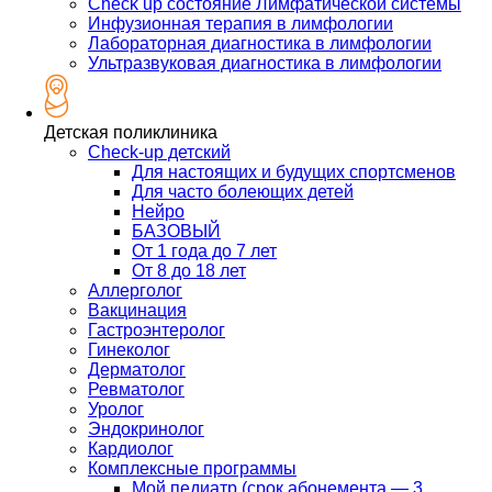
Check up состояние Лимфатической системы
Инфузионная терапия в лимфологии
Лабораторная диагностика в лимфологии
Ультразвуковая диагностика в лимфологии
Детская поликлиника
Check-up детский
Для настоящих и будущих спортсменов
Для часто болеющих детей
Нейро
БАЗОВЫЙ
От 1 года до 7 лет
От 8 до 18 лет
Аллерголог
Вакцинация
Гастроэнтеролог
Гинеколог
Дерматолог
Ревматолог
Уролог
Эндокринолог
Кардиолог
Комплексные программы
Мой педиатр (срок абонемента — 3