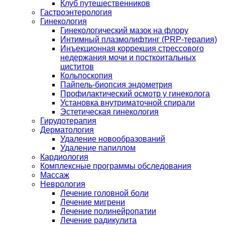
Клуб путешественников
Гастроэнтерология
Гинекология
Гинекологический мазок на флору
Интимный плазмолифтинг (PRP-терапия)
Инъекционная коррекция стрессового
недержания мочи и посткоитальных
циститов
Кольпоскопия
Пайпель-биопсия эндометрия
Профилактический осмотр у гинеколога
Установка внутриматочной спирали
Эстетическая гинекология
Гирудотерапия
Дерматология
Удаление новообразований
Удаление папиллом
Кардиология
Комплексные программы обследования
Массаж
Неврология
Лечение головной боли
Лечение мигрени
Лечение полинейропатии
Лечение радикулита