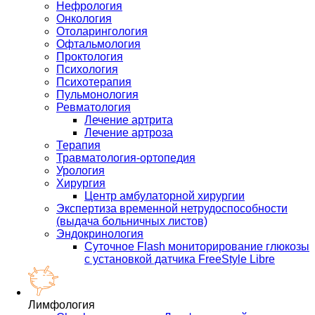
Нефрология
Онкология
Отоларингология
Офтальмология
Проктология
Психология
Психотерапия
Пульмонология
Ревматология
Лечение артрита
Лечение артроза
Терапия
Травматология-ортопедия
Урология
Хирургия
Центр амбулаторной хирургии
Экспертиза временной нетрудоспособности
(выдача больничных листов)
Эндокринология
Суточное Flash мониторирование глюкозы
с установкой датчика FreeStyle Libre
Лимфология