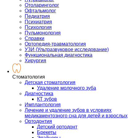
Отоларинголог
Офтальмолог
Педиатрия
Психиатрия
Психология
Пульмонология
Справки
Ортопедия-травматология
УЗИ (Ультразвуковое исследование)
Функциональная диагностика
Хирургия
Стоматология
Детская стоматология
Удаление молочного зуба
Диагностика
КТ зубов
Имплантология
Лечение и удаление зубов в условиях
медикаментозного сна для детей и взрослых
Ортодонтия
Детский ортодонт
Брекеты
Элайнеры