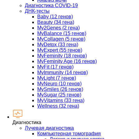
Диагностика COVID-19
ДНК-тесты
Baby (12 генов)
Beauty (34 гена)
My2Genes (2 гена)
MyBalance (15 генов)
MyCollagen (5 генов)
MyDetox (33 гена)
MyExpert (55 генов)
MyFeminity (18 генов)
MyFeminity Age (16 генов)
MyFit (17 генов)
MyImmunity (14 генов)
MyLight (7 генов)
MyNeuro (10 генов)
MySmiles (26 генов)
MySugar (25 генов)
MyVitamins (33 гена)
Wellness (32 гена)
Диагностика
Лучевая диагностика
Компьютерная томография