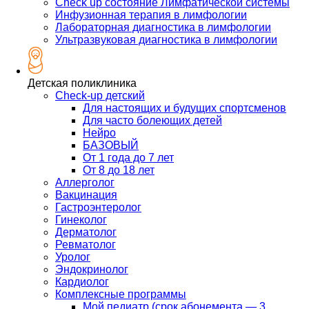
Check up состояние Лимфатической системы
Инфузионная терапия в лимфологии
Лабораторная диагностика в лимфологии
Ультразвуковая диагностика в лимфологии
Детская поликлиника
Check-up детский
Для настоящих и будущих спортсменов
Для часто болеющих детей
Нейро
БАЗОВЫЙ
От 1 года до 7 лет
От 8 до 18 лет
Аллерголог
Вакцинация
Гастроэнтеролог
Гинеколог
Дерматолог
Ревматолог
Уролог
Эндокринолог
Кардиолог
Комплексные программы
Мой педиатр (срок абонемента — 3