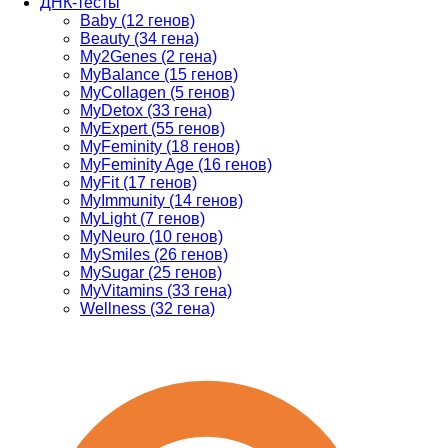
ДНК-тесты
Baby (12 генов)
Beauty (34 гена)
My2Genes (2 гена)
MyBalance (15 генов)
MyCollagen (5 генов)
MyDetox (33 гена)
MyExpert (55 генов)
MyFeminity (18 генов)
MyFeminity Age (16 генов)
MyFit (17 генов)
MyImmunity (14 генов)
MyLight (7 генов)
MyNeuro (10 генов)
MySmiles (26 генов)
MySugar (25 генов)
MyVitamins (33 гена)
Wellness (32 гена)