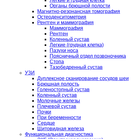
Легкие и грудная клетка
Органы брюшной полости
Магнитно-резонансная томография
Остеоденситометрия
Рентген и маммография
Маммография
Рентген
Коленный сустав
Легкие (грудная клетка)
Пазухи носа
Поясничный отдел позвоночника
Стопа
Тазобедренный сустав
УЗИ
Дуплексное сканирование сосудов шеи
Брюшная полость
Голеностопный сустав
Коленный сустав
Молочные железы
Плечевой сустав
Почки
При беременности
Сердце
Щитовидная железа
Функциональная диагностика