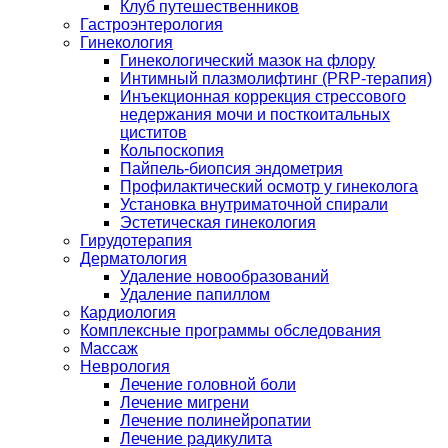
Клуб путешественников
Гастроэнтерология
Гинекология
Гинекологический мазок на флору
Интимный плазмолифтинг (PRP-терапия)
Инъекционная коррекция стрессового
недержания мочи и посткоитальных
циститов
Кольпоскопия
Пайпель-биопсия эндометрия
Профилактический осмотр у гинеколога
Установка внутриматочной спирали
Эстетическая гинекология
Гирудотерапия
Дерматология
Удаление новообразований
Удаление папиллом
Кардиология
Комплексные программы обследования
Массаж
Неврология
Лечение головной боли
Лечение мигрени
Лечение полинейропатии
Лечение радикулита