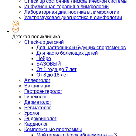
Check up состояние Лимфатической системы
Инфузионная терапия в лимфологии
Лабораторная диагностика в лимфологии
Ультразвуковая диагностика в лимфологии
Детская поликлиника
Check-up детский
Для настоящих и будущих спортсменов
Для часто болеющих детей
Нейро
БАЗОВЫЙ
От 1 года до 7 лет
От 8 до 18 лет
Аллерголог
Вакцинация
Гастроэнтеролог
Гинеколог
Дерматолог
Ревматолог
Уролог
Эндокринолог
Кардиолог
Комплексные программы
Мой педиатр (срок абонемента — 3