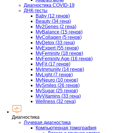
Диагностика COVID-19
ДНК-тесты
Baby (12 генов)
Beauty (34 гена)
My2Genes (2 гена)
MyBalance (15 генов)
MyCollagen (5 генов)
MyDetox (33 гена)
MyExpert (55 генов)
MyFeminity (18 генов)
MyFeminity Age (16 генов)
MyFit (17 генов)
MyImmunity (14 генов)
MyLight (7 генов)
MyNeuro (10 генов)
MySmiles (26 генов)
MySugar (25 генов)
MyVitamins (33 гена)
Wellness (32 гена)
Диагностика
Лучевая диагностика
Компьютерная томография