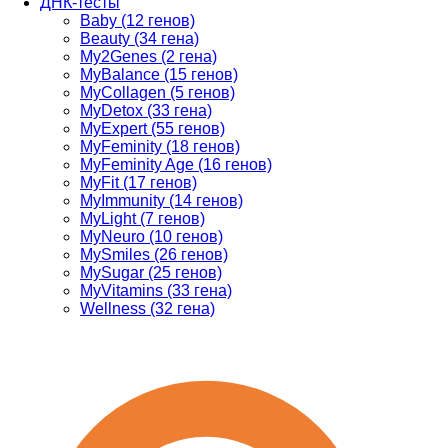
ДНК-тесты
Baby (12 генов)
Beauty (34 гена)
My2Genes (2 гена)
MyBalance (15 генов)
MyCollagen (5 генов)
MyDetox (33 гена)
MyExpert (55 генов)
MyFeminity (18 генов)
MyFeminity Age (16 генов)
MyFit (17 генов)
MyImmunity (14 генов)
MyLight (7 генов)
MyNeuro (10 генов)
MySmiles (26 генов)
MySugar (25 генов)
MyVitamins (33 гена)
Wellness (32 гена)