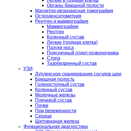
Легкие и грудная клетка
Органы брюшной полости
Магнитно-резонансная томография
Остеоденситометрия
Рентген и маммография
Маммография
Рентген
Коленный сустав
Легкие (грудная клетка)
Пазухи носа
Поясничный отдел позвоночника
Стопа
Тазобедренный сустав
УЗИ
Дуплексное сканирование сосудов шеи
Брюшная полость
Голеностопный сустав
Коленный сустав
Молочные железы
Плечевой сустав
Почки
При беременности
Сердце
Щитовидная железа
Функциональная диагностика