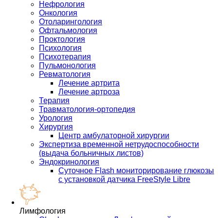
Нефрология
Онкология
Отоларингология
Офтальмология
Проктология
Психология
Психотерапия
Пульмонология
Ревматология
Лечение артрита
Лечение артроза
Терапия
Травматология-ортопедия
Урология
Хирургия
Центр амбулаторной хирургии
Экспертиза временной нетрудоспособности
(выдача больничных листов)
Эндокринология
Суточное Flash мониторирование глюкозы
с установкой датчика FreeStyle Libre
Лимфология