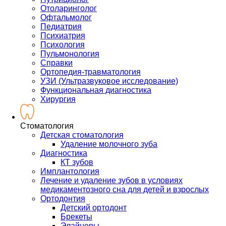
Отоларинголог
Офтальмолог
Педиатрия
Психиатрия
Психология
Пульмонология
Справки
Ортопедия-травматология
УЗИ (Ультразвуковое исследование)
Функциональная диагностика
Хирургия
Стоматология
Детская стоматология
Удаление молочного зуба
Диагностика
КТ зубов
Имплантология
Лечение и удаление зубов в условиях
медикаментозного сна для детей и взрослых
Ортодонтия
Детский ортодонт
Брекеты
Элайнеры