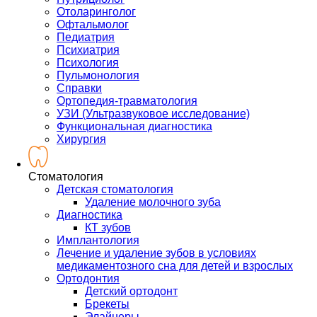
Отоларинголог
Офтальмолог
Педиатрия
Психиатрия
Психология
Пульмонология
Справки
Ортопедия-травматология
УЗИ (Ультразвуковое исследование)
Функциональная диагностика
Хирургия
Стоматология
Детская стоматология
Удаление молочного зуба
Диагностика
КТ зубов
Имплантология
Лечение и удаление зубов в условиях
медикаментозного сна для детей и взрослых
Ортодонтия
Детский ортодонт
Брекеты
Элайнеры