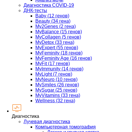
Диагностика COVID-19
ДНК-тесты
Baby (12 генов)
Beauty (34 гена)
My2Genes (2 гена)
MyBalance (15 генов)
MyCollagen (5 генов)
MyDetox (33 гена)
MyExpert (55 генов)
MyFeminity (18 генов)
MyFeminity Age (16 генов)
MyFit (17 генов)
MyImmunity (14 генов)
MyLight (7 генов)
MyNeuro (10 генов)
MySmiles (26 генов)
MySugar (25 генов)
MyVitamins (33 гена)
Wellness (32 гена)
Диагностика
Лучевая диагностика
Компьютерная томография