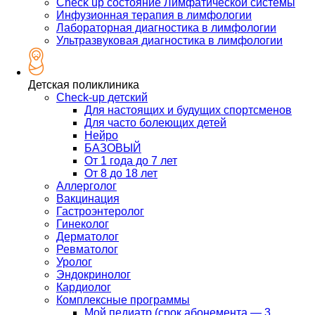
Check up состояние Лимфатической системы
Инфузионная терапия в лимфологии
Лабораторная диагностика в лимфологии
Ультразвуковая диагностика в лимфологии
Детская поликлиника
Check-up детский
Для настоящих и будущих спортсменов
Для часто болеющих детей
Нейро
БАЗОВЫЙ
От 1 года до 7 лет
От 8 до 18 лет
Аллерголог
Вакцинация
Гастроэнтеролог
Гинеколог
Дерматолог
Ревматолог
Уролог
Эндокринолог
Кардиолог
Комплексные программы
Мой педиатр (срок абонемента — 3