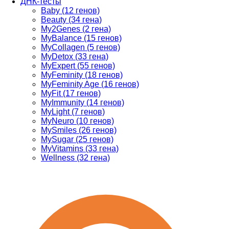
ДНК-тесты
Baby (12 генов)
Beauty (34 гена)
My2Genes (2 гена)
MyBalance (15 генов)
MyCollagen (5 генов)
MyDetox (33 гена)
MyExpert (55 генов)
MyFeminity (18 генов)
MyFeminity Age (16 генов)
MyFit (17 генов)
MyImmunity (14 генов)
MyLight (7 генов)
MyNeuro (10 генов)
MySmiles (26 генов)
MySugar (25 генов)
MyVitamins (33 гена)
Wellness (32 гена)