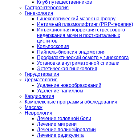
Клуб путешественников
Гастроэнтерология
Гинекология
Гинекологический мазок на флору
Интимный плазмолифтинг (PRP-терапия)
Инъекционная коррекция стрессового
недержания мочи и посткоитальных
циститов
Кольпоскопия
Пайпель-биопсия эндометрия
Профилактический осмотр у гинеколога
Установка внутриматочной спирали
Эстетическая гинекология
Гирудотерапия
Дерматология
Удаление новообразований
Удаление папиллом
Кардиология
Комплексные программы обследования
Массаж
Неврология
Лечение головной боли
Лечение мигрени
Лечение полинейропатии
Лечение радикулита