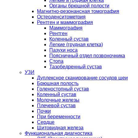
Легкие и грудная клетка
Органы брюшной полости
Магнитно-резонансная томография
Остеоденситометрия
Рентген и маммография
Маммография
Рентген
Коленный сустав
Легкие (грудная клетка)
Пазухи носа
Поясничный отдел позвоночника
Стопа
Тазобедренный сустав
УЗИ
Дуплексное сканирование сосудов шеи
Брюшная полость
Голеностопный сустав
Коленный сустав
Молочные железы
Плечевой сустав
Почки
При беременности
Сердце
Щитовидная железа
Функциональная диагностика