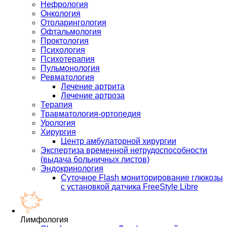
Нефрология
Онкология
Отоларингология
Офтальмология
Проктология
Психология
Психотерапия
Пульмонология
Ревматология
Лечение артрита
Лечение артроза
Терапия
Травматология-ортопедия
Урология
Хирургия
Центр амбулаторной хирургии
Экспертиза временной нетрудоспособности
(выдача больничных листов)
Эндокринология
Суточное Flash мониторирование глюкозы
с установкой датчика FreeStyle Libre
Лимфология