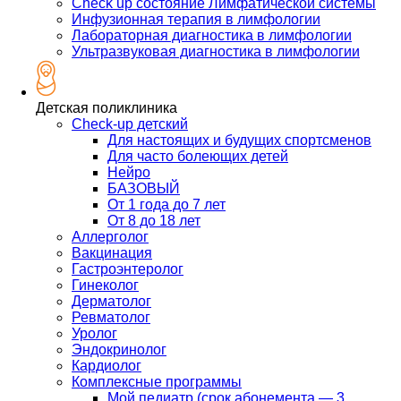
Check up состояние Лимфатической системы
Инфузионная терапия в лимфологии
Лабораторная диагностика в лимфологии
Ультразвуковая диагностика в лимфологии
Детская поликлиника
Check-up детский
Для настоящих и будущих спортсменов
Для часто болеющих детей
Нейро
БАЗОВЫЙ
От 1 года до 7 лет
От 8 до 18 лет
Аллерголог
Вакцинация
Гастроэнтеролог
Гинеколог
Дерматолог
Ревматолог
Уролог
Эндокринолог
Кардиолог
Комплексные программы
Мой педиатр (срок абонемента — 3