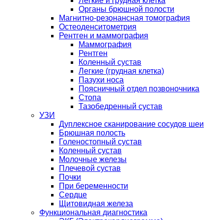
Легкие и грудная клетка
Органы брюшной полости
Магнитно-резонансная томография
Остеоденситометрия
Рентген и маммография
Маммография
Рентген
Коленный сустав
Легкие (грудная клетка)
Пазухи носа
Поясничный отдел позвоночника
Стопа
Тазобедренный сустав
УЗИ
Дуплексное сканирование сосудов шеи
Брюшная полость
Голеностопный сустав
Коленный сустав
Молочные железы
Плечевой сустав
Почки
При беременности
Сердце
Щитовидная железа
Функциональная диагностика