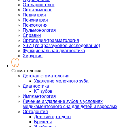
Отоларинголог
Офтальмолог
Педиатрия
Психиатрия
Психология
Пульмонология
Справки
Ортопедия-травматология
УЗИ (Ультразвуковое исследование)
Функциональная диагностика
Хирургия
Стоматология
Детская стоматология
Удаление молочного зуба
Диагностика
КТ зубов
Имплантология
Лечение и удаление зубов в условиях
медикаментозного сна для детей и взрослых
Ортодонтия
Детский ортодонт
Брекеты
Элайнеры