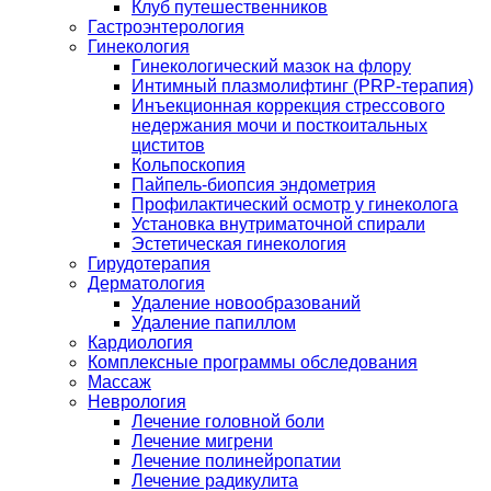
Клуб путешественников
Гастроэнтерология
Гинекология
Гинекологический мазок на флору
Интимный плазмолифтинг (PRP-терапия)
Инъекционная коррекция стрессового
недержания мочи и посткоитальных
циститов
Кольпоскопия
Пайпель-биопсия эндометрия
Профилактический осмотр у гинеколога
Установка внутриматочной спирали
Эстетическая гинекология
Гирудотерапия
Дерматология
Удаление новообразований
Удаление папиллом
Кардиология
Комплексные программы обследования
Массаж
Неврология
Лечение головной боли
Лечение мигрени
Лечение полинейропатии
Лечение радикулита