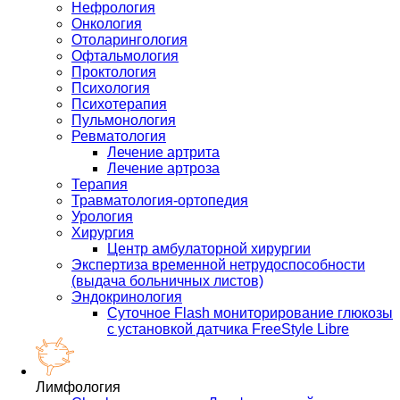
Нефрология
Онкология
Отоларингология
Офтальмология
Проктология
Психология
Психотерапия
Пульмонология
Ревматология
Лечение артрита
Лечение артроза
Терапия
Травматология-ортопедия
Урология
Хирургия
Центр амбулаторной хирургии
Экспертиза временной нетрудоспособности
(выдача больничных листов)
Эндокринология
Суточное Flash мониторирование глюкозы
с установкой датчика FreeStyle Libre
Лимфология