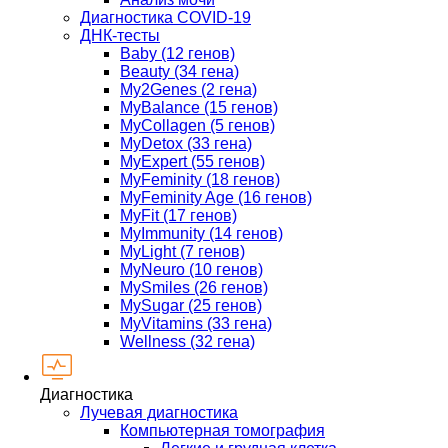
Диагностика COVID-19
ДНК-тесты
Baby (12 генов)
Beauty (34 гена)
My2Genes (2 гена)
MyBalance (15 генов)
MyCollagen (5 генов)
MyDetox (33 гена)
MyExpert (55 генов)
MyFeminity (18 генов)
MyFeminity Age (16 генов)
MyFit (17 генов)
MyImmunity (14 генов)
MyLight (7 генов)
MyNeuro (10 генов)
MySmiles (26 генов)
MySugar (25 генов)
MyVitamins (33 гена)
Wellness (32 гена)
Диагностика
Лучевая диагностика
Компьютерная томография