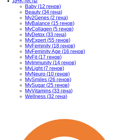
ДНК-тесты
Baby (12 генов)
Beauty (34 гена)
My2Genes (2 гена)
MyBalance (15 генов)
MyCollagen (5 генов)
MyDetox (33 гена)
MyExpert (55 генов)
MyFeminity (18 генов)
MyFeminity Age (16 генов)
MyFit (17 генов)
MyImmunity (14 генов)
MyLight (7 генов)
MyNeuro (10 генов)
MySmiles (26 генов)
MySugar (25 генов)
MyVitamins (33 гена)
Wellness (32 гена)