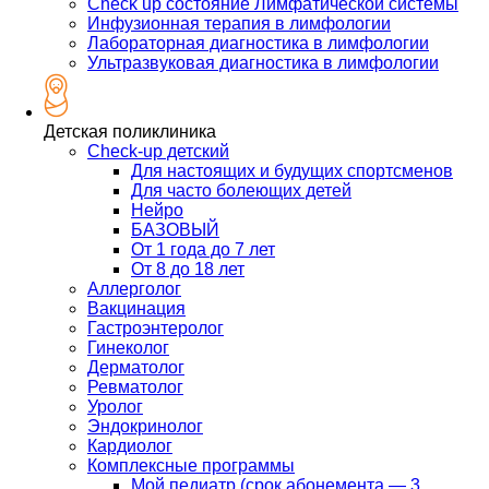
Check up состояние Лимфатической системы
Инфузионная терапия в лимфологии
Лабораторная диагностика в лимфологии
Ультразвуковая диагностика в лимфологии
Детская поликлиника
Check-up детский
Для настоящих и будущих спортсменов
Для часто болеющих детей
Нейро
БАЗОВЫЙ
От 1 года до 7 лет
От 8 до 18 лет
Аллерголог
Вакцинация
Гастроэнтеролог
Гинеколог
Дерматолог
Ревматолог
Уролог
Эндокринолог
Кардиолог
Комплексные программы
Мой педиатр (срок абонемента — 3