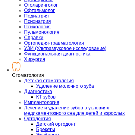
Отоларинголог
Офтальмолог
Педиатрия
Психиатрия
Психология
Пульмонология
Справки
Ортопедия-травматология
УЗИ (Ультразвуковое исследование)
Функциональная диагностика
Хирургия
Стоматология
Детская стоматология
Удаление молочного зуба
Диагностика
КТ зубов
Имплантология
Лечение и удаление зубов в условиях
медикаментозного сна для детей и взрослых
Ортодонтия
Детский ортодонт
Брекеты
Элайнеры