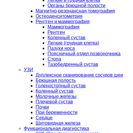
Легкие и грудная клетка
Органы брюшной полости
Магнитно-резонансная томография
Остеоденситометрия
Рентген и маммография
Маммография
Рентген
Коленный сустав
Легкие (грудная клетка)
Пазухи носа
Поясничный отдел позвоночника
Стопа
Тазобедренный сустав
УЗИ
Дуплексное сканирование сосудов шеи
Брюшная полость
Голеностопный сустав
Коленный сустав
Молочные железы
Плечевой сустав
Почки
При беременности
Сердце
Щитовидная железа
Функциональная диагностика