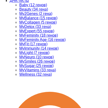
ДНК-тесты
Baby (12 генов)
Beauty (34 гена)
My2Genes (2 гена)
MyBalance (15 генов)
MyCollagen (5 генов)
MyDetox (33 гена)
MyExpert (55 генов)
MyFeminity (18 генов)
MyFeminity Age (16 генов)
MyFit (17 генов)
MyImmunity (14 генов)
MyLight (7 генов)
MyNeuro (10 генов)
MySmiles (26 генов)
MySugar (25 генов)
MyVitamins (33 гена)
Wellness (32 гена)