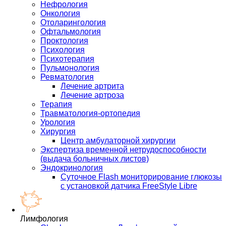
Нефрология
Онкология
Отоларингология
Офтальмология
Проктология
Психология
Психотерапия
Пульмонология
Ревматология
Лечение артрита
Лечение артроза
Терапия
Травматология-ортопедия
Урология
Хирургия
Центр амбулаторной хирургии
Экспертиза временной нетрудоспособности
(выдача больничных листов)
Эндокринология
Суточное Flash мониторирование глюкозы
с установкой датчика FreeStyle Libre
Лимфология