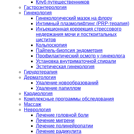
Клуб путешественников
Гастроэнтерология
Гинекология
Гинекологический мазок на флору
Интимный плазмолифтинг (PRP-терапия)
Инъекционная коррекция стрессового
недержания мочи и посткоитальных
циститов
Кольпоскопия
Пайпель-биопсия эндометрия
Профилактический осмотр у гинеколога
Установка внутриматочной спирали
Эстетическая гинекология
Гирудотерапия
Дерматология
Удаление новообразований
Удаление папиллом
Кардиология
Комплексные программы обследования
Массаж
Неврология
Лечение головной боли
Лечение мигрени
Лечение полинейропатии
Лечение радикулита