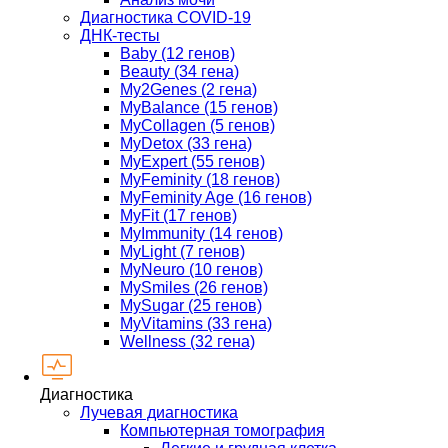
Диагностика COVID-19
ДНК-тесты
Baby (12 генов)
Beauty (34 гена)
My2Genes (2 гена)
MyBalance (15 генов)
MyCollagen (5 генов)
MyDetox (33 гена)
MyExpert (55 генов)
MyFeminity (18 генов)
MyFeminity Age (16 генов)
MyFit (17 генов)
MyImmunity (14 генов)
MyLight (7 генов)
MyNeuro (10 генов)
MySmiles (26 генов)
MySugar (25 генов)
MyVitamins (33 гена)
Wellness (32 гена)
Диагностика
Лучевая диагностика
Компьютерная томография