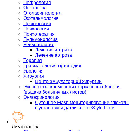
Нефрология
Онкология
Отоларингология
Офтальмология
Проктология
Психология
Психотерапия
Пульмонология
Ревматология
Лечение артрита
Лечение артроза
Терапия
Травматология-ортопедия
Урология
Хирургия
Центр амбулаторной хирургии
Экспертиза временной нетрудоспособности
(выдача больничных листов)
Эндокринология
Суточное Flash мониторирование глюкозы
с установкой датчика FreeStyle Libre
Лимфология