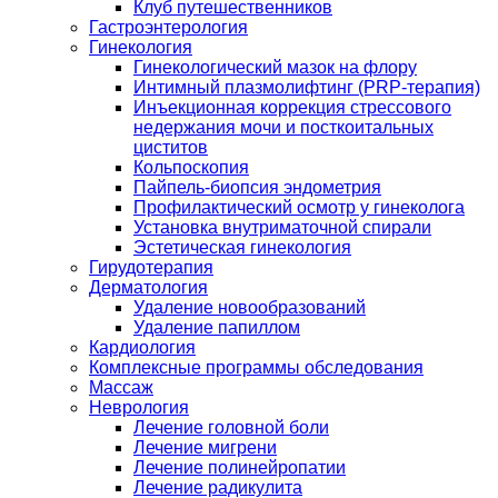
Клуб путешественников
Гастроэнтерология
Гинекология
Гинекологический мазок на флору
Интимный плазмолифтинг (PRP-терапия)
Инъекционная коррекция стрессового
недержания мочи и посткоитальных
циститов
Кольпоскопия
Пайпель-биопсия эндометрия
Профилактический осмотр у гинеколога
Установка внутриматочной спирали
Эстетическая гинекология
Гирудотерапия
Дерматология
Удаление новообразований
Удаление папиллом
Кардиология
Комплексные программы обследования
Массаж
Неврология
Лечение головной боли
Лечение мигрени
Лечение полинейропатии
Лечение радикулита