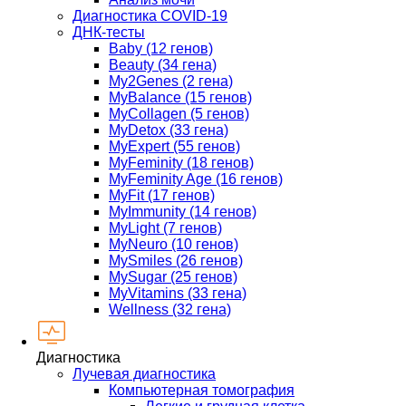
Диагностика COVID-19
ДНК-тесты
Baby (12 генов)
Beauty (34 гена)
My2Genes (2 гена)
MyBalance (15 генов)
MyCollagen (5 генов)
MyDetox (33 гена)
MyExpert (55 генов)
MyFeminity (18 генов)
MyFeminity Age (16 генов)
MyFit (17 генов)
MyImmunity (14 генов)
MyLight (7 генов)
MyNeuro (10 генов)
MySmiles (26 генов)
MySugar (25 генов)
MyVitamins (33 гена)
Wellness (32 гена)
Диагностика
Лучевая диагностика
Компьютерная томография