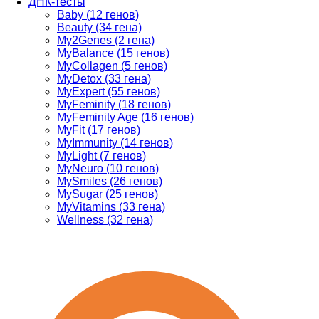
ДНК-тесты
Baby (12 генов)
Beauty (34 гена)
My2Genes (2 гена)
MyBalance (15 генов)
MyCollagen (5 генов)
MyDetox (33 гена)
MyExpert (55 генов)
MyFeminity (18 генов)
MyFeminity Age (16 генов)
MyFit (17 генов)
MyImmunity (14 генов)
MyLight (7 генов)
MyNeuro (10 генов)
MySmiles (26 генов)
MySugar (25 генов)
MyVitamins (33 гена)
Wellness (32 гена)