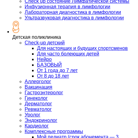
Check up состояние Лимфатической системы
Инфузионная терапия в лимфологии
Лабораторная диагностика в лимфологии
Ультразвуковая диагностика в лимфологии
Детская поликлиника
Check-up детский
Для настоящих и будущих спортсменов
Для часто болеющих детей
Нейро
БАЗОВЫЙ
От 1 года до 7 лет
От 8 до 18 лет
Аллерголог
Вакцинация
Гастроэнтеролог
Гинеколог
Дерматолог
Ревматолог
Уролог
Эндокринолог
Кардиолог
Комплексные программы
Мой педиатр (срок абонемента — 3