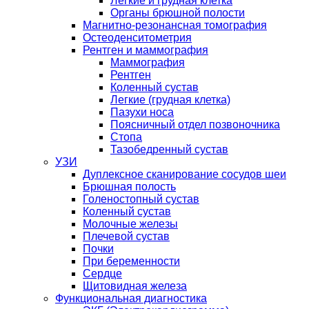
Легкие и грудная клетка
Органы брюшной полости
Магнитно-резонансная томография
Остеоденситометрия
Рентген и маммография
Маммография
Рентген
Коленный сустав
Легкие (грудная клетка)
Пазухи носа
Поясничный отдел позвоночника
Стопа
Тазобедренный сустав
УЗИ
Дуплексное сканирование сосудов шеи
Брюшная полость
Голеностопный сустав
Коленный сустав
Молочные железы
Плечевой сустав
Почки
При беременности
Сердце
Щитовидная железа
Функциональная диагностика