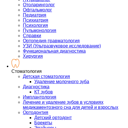
Отоларинголог
Офтальмолог
Педиатрия
Психиатрия
Психология
Пульмонология
Справки
Ортопедия-травматология
УЗИ (Ультразвуковое исследование)
Функциональная диагностика
Хирургия
Стоматология
Детская стоматология
Удаление молочного зуба
Диагностика
КТ зубов
Имплантология
Лечение и удаление зубов в условиях
медикаментозного сна для детей и взрослых
Ортодонтия
Детский ортодонт
Брекеты
Элайнеры