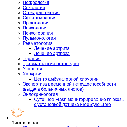
Нефрология
Онкология
Отоларингология
Офтальмология
Проктология
Психология
Психотерапия
Пульмонология
Ревматология
Лечение артрита
Лечение артроза
Терапия
Травматология-ортопедия
Урология
Хирургия
Центр амбулаторной хирургии
Экспертиза временной нетрудоспособности
(выдача больничных листов)
Эндокринология
Суточное Flash мониторирование глюкозы
с установкой датчика FreeStyle Libre
Лимфология