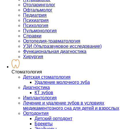
Отоларинголог
Офтальмолог
Педиатрия
Психиатрия
Психология
Пульмонология
Справки
Ортопедия-травматология
УЗИ (Ультразвуковое исследование)
Функциональная диагностика
Хирургия
Стоматология
Детская стоматология
Удаление молочного зуба
Диагностика
КТ зубов
Имплантология
Лечение и удаление зубов в условиях
медикаментозного сна для детей и взрослых
Ортодонтия
Детский ортодонт
Брекеты
Элайнеры