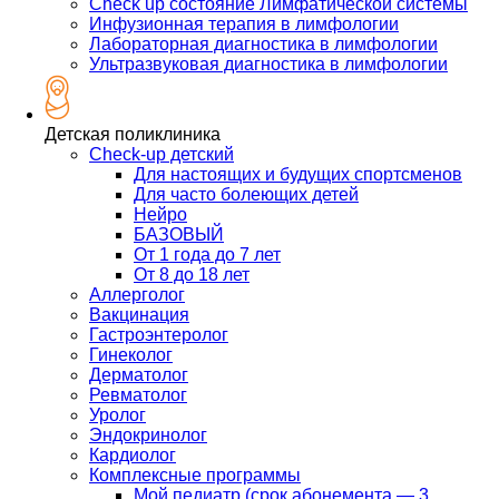
Check up состояние Лимфатической системы
Инфузионная терапия в лимфологии
Лабораторная диагностика в лимфологии
Ультразвуковая диагностика в лимфологии
Детская поликлиника
Check-up детский
Для настоящих и будущих спортсменов
Для часто болеющих детей
Нейро
БАЗОВЫЙ
От 1 года до 7 лет
От 8 до 18 лет
Аллерголог
Вакцинация
Гастроэнтеролог
Гинеколог
Дерматолог
Ревматолог
Уролог
Эндокринолог
Кардиолог
Комплексные программы
Мой педиатр (срок абонемента — 3