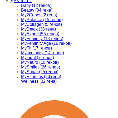
ДНК-тесты
Baby (12 генов)
Beauty (34 гена)
My2Genes (2 гена)
MyBalance (15 генов)
MyCollagen (5 генов)
MyDetox (33 гена)
MyExpert (55 генов)
MyFeminity (18 генов)
MyFeminity Age (16 генов)
MyFit (17 генов)
MyImmunity (14 генов)
MyLight (7 генов)
MyNeuro (10 генов)
MySmiles (26 генов)
MySugar (25 генов)
MyVitamins (33 гена)
Wellness (32 гена)