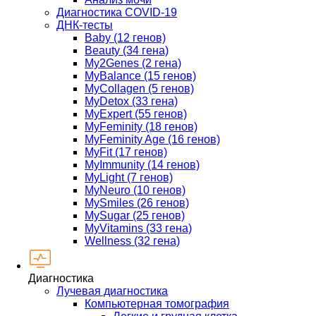
Диагностика COVID-19
ДНК-тесты
Baby (12 генов)
Beauty (34 гена)
My2Genes (2 гена)
MyBalance (15 генов)
MyCollagen (5 генов)
MyDetox (33 гена)
MyExpert (55 генов)
MyFeminity (18 генов)
MyFeminity Age (16 генов)
MyFit (17 генов)
MyImmunity (14 генов)
MyLight (7 генов)
MyNeuro (10 генов)
MySmiles (26 генов)
MySugar (25 генов)
MyVitamins (33 гена)
Wellness (32 гена)
Диагностика
Лучевая диагностика
Компьютерная томография