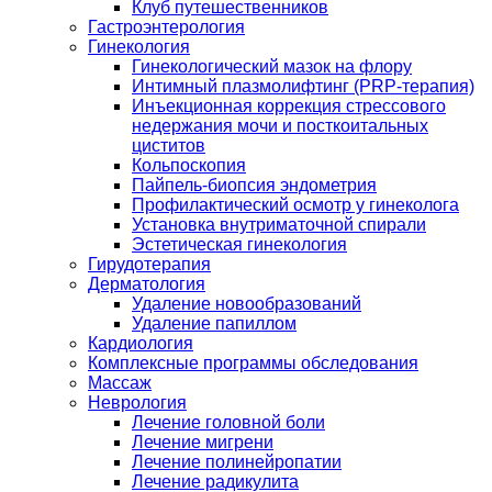
Клуб путешественников
Гастроэнтерология
Гинекология
Гинекологический мазок на флору
Интимный плазмолифтинг (PRP-терапия)
Инъекционная коррекция стрессового
недержания мочи и посткоитальных
циститов
Кольпоскопия
Пайпель-биопсия эндометрия
Профилактический осмотр у гинеколога
Установка внутриматочной спирали
Эстетическая гинекология
Гирудотерапия
Дерматология
Удаление новообразований
Удаление папиллом
Кардиология
Комплексные программы обследования
Массаж
Неврология
Лечение головной боли
Лечение мигрени
Лечение полинейропатии
Лечение радикулита