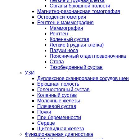
Легкие и грудная клетка
Органы брюшной полости
Магнитно-резонансная томография
Остеоденситометрия
Рентген и маммография
Маммография
Рентген
Коленный сустав
Легкие (грудная клетка)
Пазухи носа
Поясничный отдел позвоночника
Стопа
Тазобедренный сустав
УЗИ
Дуплексное сканирование сосудов шеи
Брюшная полость
Голеностопный сустав
Коленный сустав
Молочные железы
Плечевой сустав
Почки
При беременности
Сердце
Щитовидная железа
Функциональная диагностика