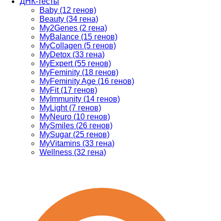
ДНК-тесты
Baby (12 генов)
Beauty (34 гена)
My2Genes (2 гена)
MyBalance (15 генов)
MyCollagen (5 генов)
MyDetox (33 гена)
MyExpert (55 генов)
MyFeminity (18 генов)
MyFeminity Age (16 генов)
MyFit (17 генов)
MyImmunity (14 генов)
MyLight (7 генов)
MyNeuro (10 генов)
MySmiles (26 генов)
MySugar (25 генов)
MyVitamins (33 гена)
Wellness (32 гена)