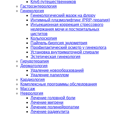
Клуб путешественников
Гастроэнтерология
Гинекология
Гинекологический мазок на флору
Интимный плазмолифтинг (PRP-терапия)
Инъекционная коррекция стрессового
недержания мочи и посткоитальных
циститов
Кольпоскопия
Пайпель-биопсия эндометрия
Профилактический осмотр у гинеколога
Установка внутриматочной спирали
Эстетическая гинекология
Гирудотерапия
Дерматология
Удаление новообразований
Удаление папиллом
Кардиология
Комплексные программы обследования
Массаж
Неврология
Лечение головной боли
Лечение мигрени
Лечение полинейропатии
Лечение радикулита