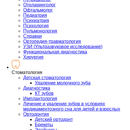
Отоларинголог
Офтальмолог
Педиатрия
Психиатрия
Психология
Пульмонология
Справки
Ортопедия-травматология
УЗИ (Ультразвуковое исследование)
Функциональная диагностика
Хирургия
Стоматология
Детская стоматология
Удаление молочного зуба
Диагностика
КТ зубов
Имплантология
Лечение и удаление зубов в условиях
медикаментозного сна для детей и взрослых
Ортодонтия
Детский ортодонт
Брекеты
Элайнеры