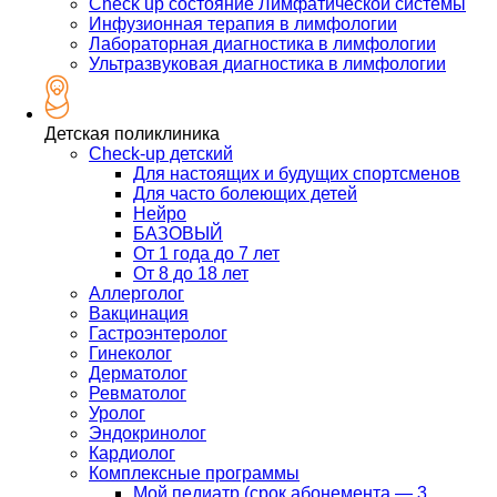
Check up состояние Лимфатической системы
Инфузионная терапия в лимфологии
Лабораторная диагностика в лимфологии
Ультразвуковая диагностика в лимфологии
Детская поликлиника
Check-up детский
Для настоящих и будущих спортсменов
Для часто болеющих детей
Нейро
БАЗОВЫЙ
От 1 года до 7 лет
От 8 до 18 лет
Аллерголог
Вакцинация
Гастроэнтеролог
Гинеколог
Дерматолог
Ревматолог
Уролог
Эндокринолог
Кардиолог
Комплексные программы
Мой педиатр (срок абонемента — 3