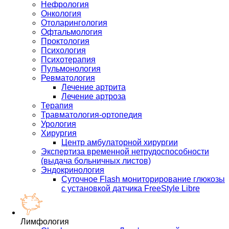
Нефрология
Онкология
Отоларингология
Офтальмология
Проктология
Психология
Психотерапия
Пульмонология
Ревматология
Лечение артрита
Лечение артроза
Терапия
Травматология-ортопедия
Урология
Хирургия
Центр амбулаторной хирургии
Экспертиза временной нетрудоспособности
(выдача больничных листов)
Эндокринология
Суточное Flash мониторирование глюкозы
с установкой датчика FreeStyle Libre
Лимфология