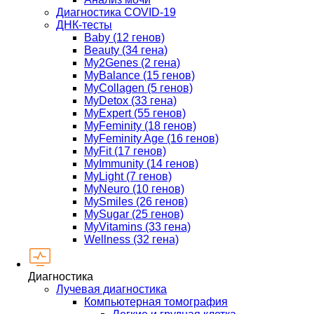
Диагностика COVID-19
ДНК-тесты
Baby (12 генов)
Beauty (34 гена)
My2Genes (2 гена)
MyBalance (15 генов)
MyCollagen (5 генов)
MyDetox (33 гена)
MyExpert (55 генов)
MyFeminity (18 генов)
MyFeminity Age (16 генов)
MyFit (17 генов)
MyImmunity (14 генов)
MyLight (7 генов)
MyNeuro (10 генов)
MySmiles (26 генов)
MySugar (25 генов)
MyVitamins (33 гена)
Wellness (32 гена)
Диагностика
Лучевая диагностика
Компьютерная томография