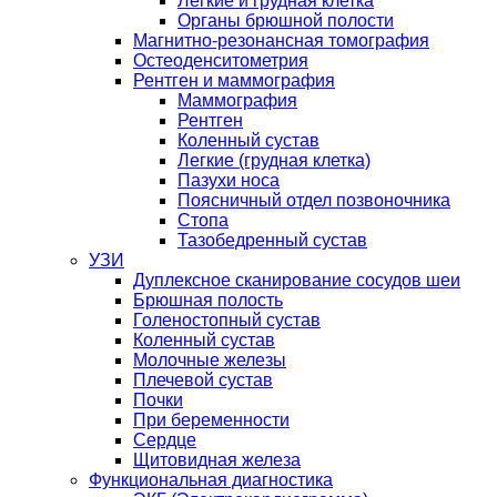
Легкие и грудная клетка
Органы брюшной полости
Магнитно-резонансная томография
Остеоденситометрия
Рентген и маммография
Маммография
Рентген
Коленный сустав
Легкие (грудная клетка)
Пазухи носа
Поясничный отдел позвоночника
Стопа
Тазобедренный сустав
УЗИ
Дуплексное сканирование сосудов шеи
Брюшная полость
Голеностопный сустав
Коленный сустав
Молочные железы
Плечевой сустав
Почки
При беременности
Сердце
Щитовидная железа
Функциональная диагностика