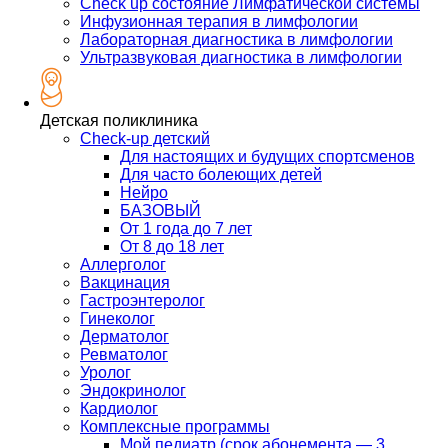
Check up состояние Лимфатической системы
Инфузионная терапия в лимфологии
Лабораторная диагностика в лимфологии
Ультразвуковая диагностика в лимфологии
Детская поликлиника
Check-up детский
Для настоящих и будущих спортсменов
Для часто болеющих детей
Нейро
БАЗОВЫЙ
От 1 года до 7 лет
От 8 до 18 лет
Аллерголог
Вакцинация
Гастроэнтеролог
Гинеколог
Дерматолог
Ревматолог
Уролог
Эндокринолог
Кардиолог
Комплексные программы
Мой педиатр (срок абонемента — 3