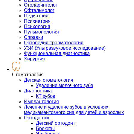
Отоларинголог
Офтальмолог
Педиатрия
Психиатрия
Психология
Пульмонология
Справки
Ортопедия-травматология
УЗИ (Ультразвуковое исследование)
Функциональная диагностика
Хирургия
Стоматология
Детская стоматология
Удаление молочного зуба
Диагностика
КТ зубов
Имплантология
Лечение и удаление зубов в условиях
медикаментозного сна для детей и взрослых
Ортодонтия
Детский ортодонт
Брекеты
Элайнеры