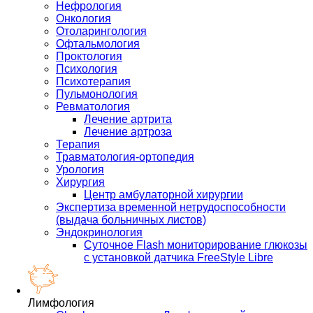
Нефрология
Онкология
Отоларингология
Офтальмология
Проктология
Психология
Психотерапия
Пульмонология
Ревматология
Лечение артрита
Лечение артроза
Терапия
Травматология-ортопедия
Урология
Хирургия
Центр амбулаторной хирургии
Экспертиза временной нетрудоспособности
(выдача больничных листов)
Эндокринология
Суточное Flash мониторирование глюкозы
с установкой датчика FreeStyle Libre
Лимфология