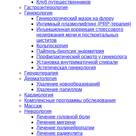
Клуб путешественников
Гастроэнтерология
Гинекология
Гинекологический мазок на флору
Интимный плазмолифтинг (PRP-терапия)
Инъекционная коррекция стрессового
недержания мочи и посткоитальных
циститов
Кольпоскопия
Пайпель-биопсия эндометрия
Профилактический осмотр у гинеколога
Установка внутриматочной спирали
Эстетическая гинекология
Гирудотерапия
Дерматология
Удаление новообразований
Удаление папиллом
Кардиология
Комплексные программы обследования
Массаж
Неврология
Лечение головной боли
Лечение мигрени
Лечение полинейропатии
Лечение радикулита