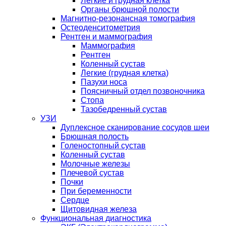
Легкие и грудная клетка
Органы брюшной полости
Магнитно-резонансная томография
Остеоденситометрия
Рентген и маммография
Маммография
Рентген
Коленный сустав
Легкие (грудная клетка)
Пазухи носа
Поясничный отдел позвоночника
Стопа
Тазобедренный сустав
УЗИ
Дуплексное сканирование сосудов шеи
Брюшная полость
Голеностопный сустав
Коленный сустав
Молочные железы
Плечевой сустав
Почки
При беременности
Сердце
Щитовидная железа
Функциональная диагностика