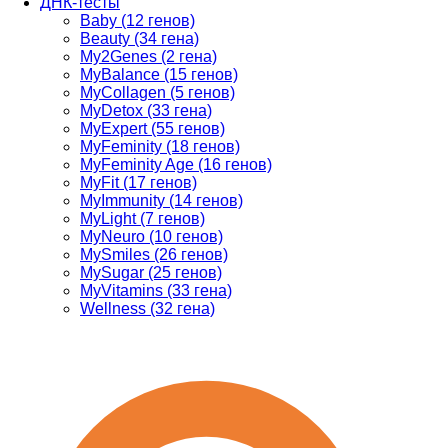
ДНК-тесты
Baby (12 генов)
Beauty (34 гена)
My2Genes (2 гена)
MyBalance (15 генов)
MyCollagen (5 генов)
MyDetox (33 гена)
MyExpert (55 генов)
MyFeminity (18 генов)
MyFeminity Age (16 генов)
MyFit (17 генов)
MyImmunity (14 генов)
MyLight (7 генов)
MyNeuro (10 генов)
MySmiles (26 генов)
MySugar (25 генов)
MyVitamins (33 гена)
Wellness (32 гена)