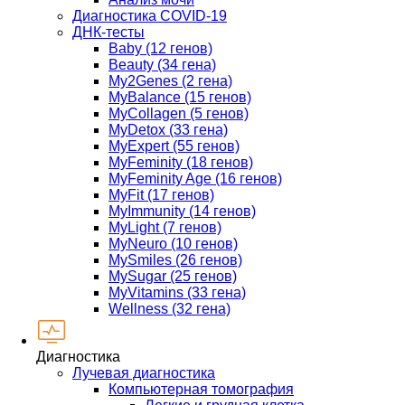
Диагностика COVID-19
ДНК-тесты
Baby (12 генов)
Beauty (34 гена)
My2Genes (2 гена)
MyBalance (15 генов)
MyCollagen (5 генов)
MyDetox (33 гена)
MyExpert (55 генов)
MyFeminity (18 генов)
MyFeminity Age (16 генов)
MyFit (17 генов)
MyImmunity (14 генов)
MyLight (7 генов)
MyNeuro (10 генов)
MySmiles (26 генов)
MySugar (25 генов)
MyVitamins (33 гена)
Wellness (32 гена)
Диагностика
Лучевая диагностика
Компьютерная томография