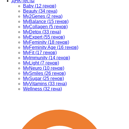
ДНК-тесты
Baby (12 генов)
Beauty (34 гена)
My2Genes (2 гена)
MyBalance (15 генов)
MyCollagen (5 генов)
MyDetox (33 гена)
MyExpert (55 генов)
MyFeminity (18 генов)
MyFeminity Age (16 генов)
MyFit (17 генов)
MyImmunity (14 генов)
MyLight (7 генов)
MyNeuro (10 генов)
MySmiles (26 генов)
MySugar (25 генов)
MyVitamins (33 гена)
Wellness (32 гена)