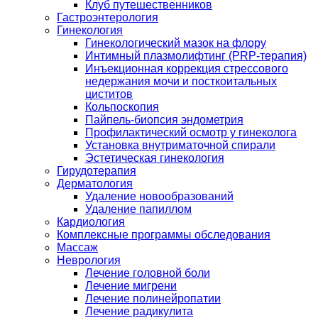
Клуб путешественников
Гастроэнтерология
Гинекология
Гинекологический мазок на флору
Интимный плазмолифтинг (PRP-терапия)
Инъекционная коррекция стрессового
недержания мочи и посткоитальных
циститов
Кольпоскопия
Пайпель-биопсия эндометрия
Профилактический осмотр у гинеколога
Установка внутриматочной спирали
Эстетическая гинекология
Гирудотерапия
Дерматология
Удаление новообразований
Удаление папиллом
Кардиология
Комплексные программы обследования
Массаж
Неврология
Лечение головной боли
Лечение мигрени
Лечение полинейропатии
Лечение радикулита