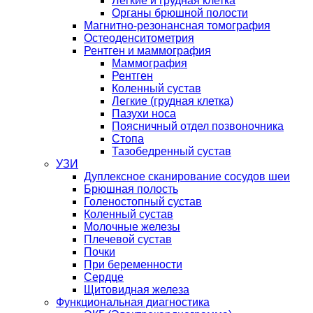
Легкие и грудная клетка
Органы брюшной полости
Магнитно-резонансная томография
Остеоденситометрия
Рентген и маммография
Маммография
Рентген
Коленный сустав
Легкие (грудная клетка)
Пазухи носа
Поясничный отдел позвоночника
Стопа
Тазобедренный сустав
УЗИ
Дуплексное сканирование сосудов шеи
Брюшная полость
Голеностопный сустав
Коленный сустав
Молочные железы
Плечевой сустав
Почки
При беременности
Сердце
Щитовидная железа
Функциональная диагностика