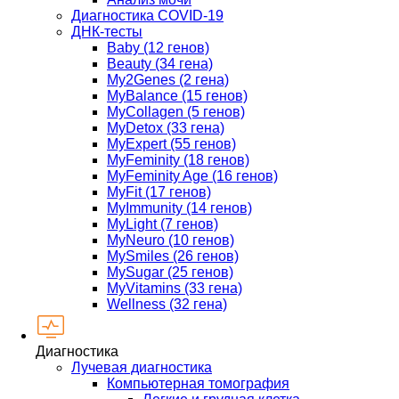
Диагностика COVID-19
ДНК-тесты
Baby (12 генов)
Beauty (34 гена)
My2Genes (2 гена)
MyBalance (15 генов)
MyCollagen (5 генов)
MyDetox (33 гена)
MyExpert (55 генов)
MyFeminity (18 генов)
MyFeminity Age (16 генов)
MyFit (17 генов)
MyImmunity (14 генов)
MyLight (7 генов)
MyNeuro (10 генов)
MySmiles (26 генов)
MySugar (25 генов)
MyVitamins (33 гена)
Wellness (32 гена)
Диагностика
Лучевая диагностика
Компьютерная томография