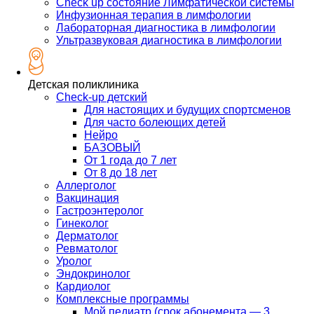
Check up состояние Лимфатической системы
Инфузионная терапия в лимфологии
Лабораторная диагностика в лимфологии
Ультразвуковая диагностика в лимфологии
Детская поликлиника
Check-up детский
Для настоящих и будущих спортсменов
Для часто болеющих детей
Нейро
БАЗОВЫЙ
От 1 года до 7 лет
От 8 до 18 лет
Аллерголог
Вакцинация
Гастроэнтеролог
Гинеколог
Дерматолог
Ревматолог
Уролог
Эндокринолог
Кардиолог
Комплексные программы
Мой педиатр (срок абонемента — 3