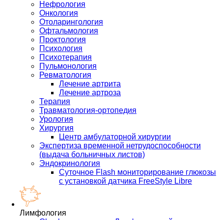
Нефрология
Онкология
Отоларингология
Офтальмология
Проктология
Психология
Психотерапия
Пульмонология
Ревматология
Лечение артрита
Лечение артроза
Терапия
Травматология-ортопедия
Урология
Хирургия
Центр амбулаторной хирургии
Экспертиза временной нетрудоспособности
(выдача больничных листов)
Эндокринология
Суточное Flash мониторирование глюкозы
с установкой датчика FreeStyle Libre
Лимфология