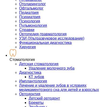
Отоларинголог
Офтальмолог
Педиатрия
Психиатрия
Психология
Пульмонология
Справки
Ортопедия-травматология
УЗИ (Ультразвуковое исследование)
Функциональная диагностика
Хирургия
Стоматология
Детская стоматология
Удаление молочного зуба
Диагностика
КТ зубов
Имплантология
Лечение и удаление зубов в условиях
медикаментозного сна для детей и взрослых
Ортодонтия
Детский ортодонт
Брекеты
Элайнеры