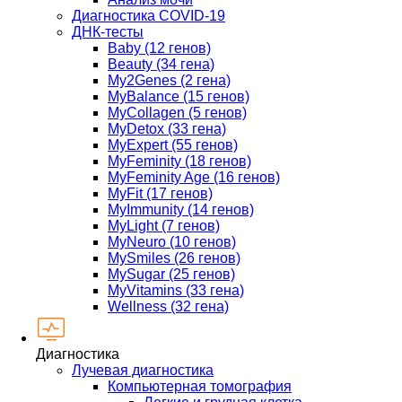
Диагностика COVID-19
ДНК-тесты
Baby (12 генов)
Beauty (34 гена)
My2Genes (2 гена)
MyBalance (15 генов)
MyCollagen (5 генов)
MyDetox (33 гена)
MyExpert (55 генов)
MyFeminity (18 генов)
MyFeminity Age (16 генов)
MyFit (17 генов)
MyImmunity (14 генов)
MyLight (7 генов)
MyNeuro (10 генов)
MySmiles (26 генов)
MySugar (25 генов)
MyVitamins (33 гена)
Wellness (32 гена)
Диагностика
Лучевая диагностика
Компьютерная томография