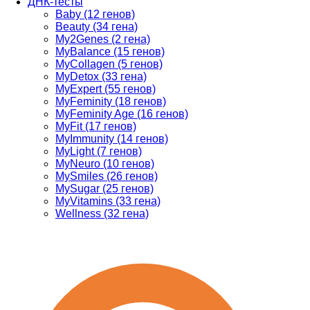
ДНК-тесты
Baby (12 генов)
Beauty (34 гена)
My2Genes (2 гена)
MyBalance (15 генов)
MyCollagen (5 генов)
MyDetox (33 гена)
MyExpert (55 генов)
MyFeminity (18 генов)
MyFeminity Age (16 генов)
MyFit (17 генов)
MyImmunity (14 генов)
MyLight (7 генов)
MyNeuro (10 генов)
MySmiles (26 генов)
MySugar (25 генов)
MyVitamins (33 гена)
Wellness (32 гена)