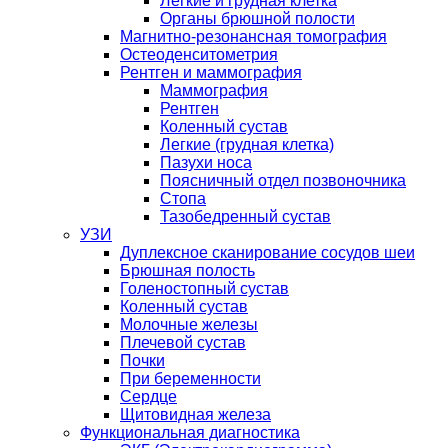
Легкие и грудная клетка
Органы брюшной полости
Магнитно-резонансная томография
Остеоденситометрия
Рентген и маммография
Маммография
Рентген
Коленный сустав
Легкие (грудная клетка)
Пазухи носа
Поясничный отдел позвоночника
Стопа
Тазобедренный сустав
УЗИ
Дуплексное сканирование сосудов шеи
Брюшная полость
Голеностопный сустав
Коленный сустав
Молочные железы
Плечевой сустав
Почки
При беременности
Сердце
Щитовидная железа
Функциональная диагностика