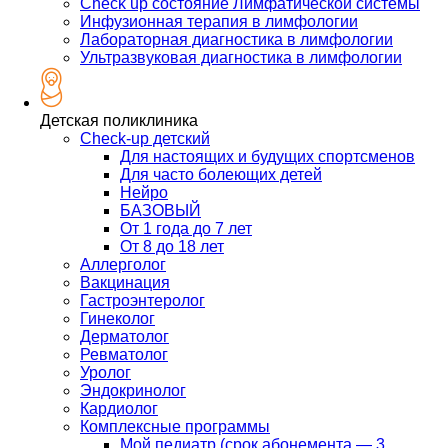
Check up состояние Лимфатической системы
Инфузионная терапия в лимфологии
Лабораторная диагностика в лимфологии
Ультразвуковая диагностика в лимфологии
Детская поликлиника
Check-up детский
Для настоящих и будущих спортсменов
Для часто болеющих детей
Нейро
БАЗОВЫЙ
От 1 года до 7 лет
От 8 до 18 лет
Аллерголог
Вакцинация
Гастроэнтеролог
Гинеколог
Дерматолог
Ревматолог
Уролог
Эндокринолог
Кардиолог
Комплексные программы
Мой педиатр (срок абонемента — 3