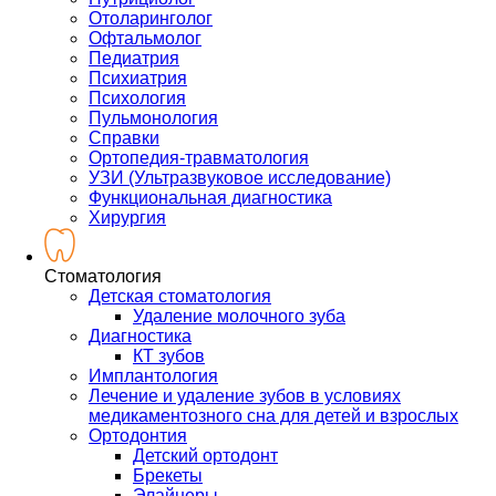
Отоларинголог
Офтальмолог
Педиатрия
Психиатрия
Психология
Пульмонология
Справки
Ортопедия-травматология
УЗИ (Ультразвуковое исследование)
Функциональная диагностика
Хирургия
Стоматология
Детская стоматология
Удаление молочного зуба
Диагностика
КТ зубов
Имплантология
Лечение и удаление зубов в условиях
медикаментозного сна для детей и взрослых
Ортодонтия
Детский ортодонт
Брекеты
Элайнеры