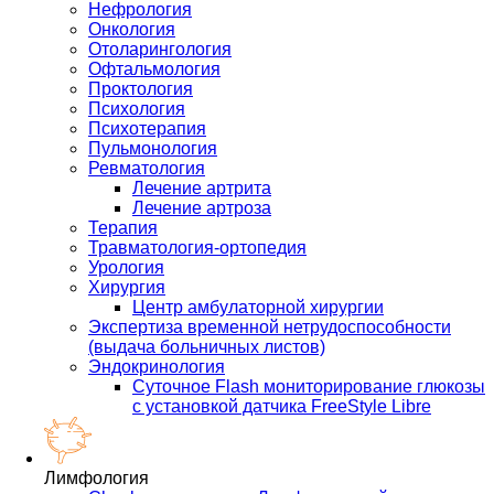
Нефрология
Онкология
Отоларингология
Офтальмология
Проктология
Психология
Психотерапия
Пульмонология
Ревматология
Лечение артрита
Лечение артроза
Терапия
Травматология-ортопедия
Урология
Хирургия
Центр амбулаторной хирургии
Экспертиза временной нетрудоспособности
(выдача больничных листов)
Эндокринология
Суточное Flash мониторирование глюкозы
с установкой датчика FreeStyle Libre
Лимфология