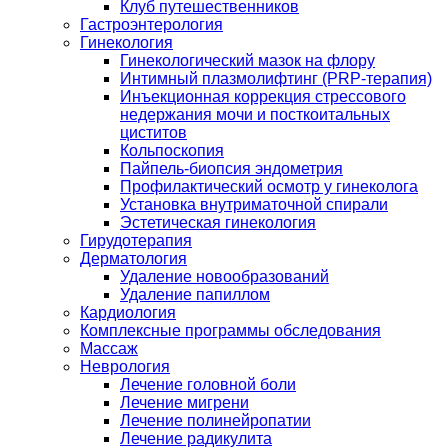
Клуб путешественников
Гастроэнтерология
Гинекология
Гинекологический мазок на флору
Интимный плазмолифтинг (PRP-терапия)
Инъекционная коррекция стрессового
недержания мочи и посткоитальных
циститов
Кольпоскопия
Пайпель-биопсия эндометрия
Профилактический осмотр у гинеколога
Установка внутриматочной спирали
Эстетическая гинекология
Гирудотерапия
Дерматология
Удаление новообразований
Удаление папиллом
Кардиология
Комплексные программы обследования
Массаж
Неврология
Лечение головной боли
Лечение мигрени
Лечение полинейропатии
Лечение радикулита