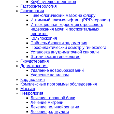
Клуб путешественников
Гастроэнтерология
Гинекология
Гинекологический мазок на флору
Интимный плазмолифтинг (PRP-терапия)
Инъекционная коррекция стрессового
недержания мочи и посткоитальных
циститов
Кольпоскопия
Пайпель-биопсия эндометрия
Профилактический осмотр у гинеколога
Установка внутриматочной спирали
Эстетическая гинекология
Гирудотерапия
Дерматология
Удаление новообразований
Удаление папиллом
Кардиология
Комплексные программы обследования
Массаж
Неврология
Лечение головной боли
Лечение мигрени
Лечение полинейропатии
Лечение радикулита