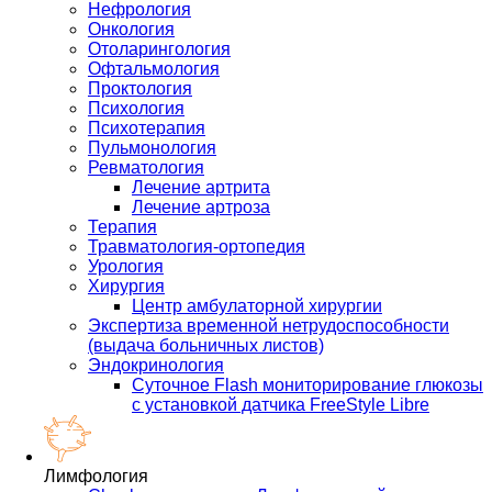
Нефрология
Онкология
Отоларингология
Офтальмология
Проктология
Психология
Психотерапия
Пульмонология
Ревматология
Лечение артрита
Лечение артроза
Терапия
Травматология-ортопедия
Урология
Хирургия
Центр амбулаторной хирургии
Экспертиза временной нетрудоспособности
(выдача больничных листов)
Эндокринология
Суточное Flash мониторирование глюкозы
с установкой датчика FreeStyle Libre
Лимфология