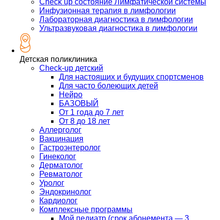
Check up состояние Лимфатической системы
Инфузионная терапия в лимфологии
Лабораторная диагностика в лимфологии
Ультразвуковая диагностика в лимфологии
Детская поликлиника
Check-up детский
Для настоящих и будущих спортсменов
Для часто болеющих детей
Нейро
БАЗОВЫЙ
От 1 года до 7 лет
От 8 до 18 лет
Аллерголог
Вакцинация
Гастроэнтеролог
Гинеколог
Дерматолог
Ревматолог
Уролог
Эндокринолог
Кардиолог
Комплексные программы
Мой педиатр (срок абонемента — 3