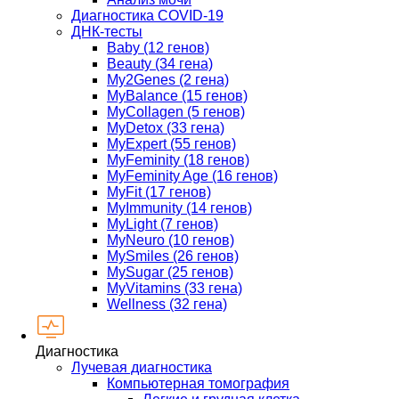
Диагностика COVID-19
ДНК-тесты
Baby (12 генов)
Beauty (34 гена)
My2Genes (2 гена)
MyBalance (15 генов)
MyCollagen (5 генов)
MyDetox (33 гена)
MyExpert (55 генов)
MyFeminity (18 генов)
MyFeminity Age (16 генов)
MyFit (17 генов)
MyImmunity (14 генов)
MyLight (7 генов)
MyNeuro (10 генов)
MySmiles (26 генов)
MySugar (25 генов)
MyVitamins (33 гена)
Wellness (32 гена)
Диагностика
Лучевая диагностика
Компьютерная томография