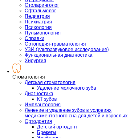
Отоларинголог
Офтальмолог
Педиатрия
Психиатрия
Психология
Пульмонология
Справки
Ортопедия-травматология
УЗИ (Ультразвуковое исследование)
Функциональная диагностика
Хирургия
Стоматология
Детская стоматология
Удаление молочного зуба
Диагностика
КТ зубов
Имплантология
Лечение и удаление зубов в условиях
медикаментозного сна для детей и взрослых
Ортодонтия
Детский ортодонт
Брекеты
Элайнеры