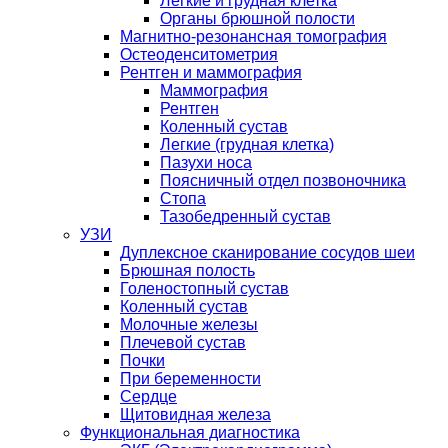
Легкие и грудная клетка
Органы брюшной полости
Магнитно-резонансная томография
Остеоденситометрия
Рентген и маммография
Маммография
Рентген
Коленный сустав
Легкие (грудная клетка)
Пазухи носа
Поясничный отдел позвоночника
Стопа
Тазобедренный сустав
УЗИ
Дуплексное сканирование сосудов шеи
Брюшная полость
Голеностопный сустав
Коленный сустав
Молочные железы
Плечевой сустав
Почки
При беременности
Сердце
Щитовидная железа
Функциональная диагностика