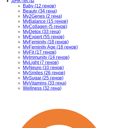
ДНК-тесты
Baby (12 генов)
Beauty (34 гена)
My2Genes (2 гена)
MyBalance (15 генов)
MyCollagen (5 генов)
MyDetox (33 гена)
MyExpert (55 генов)
MyFeminity (18 генов)
MyFeminity Age (16 генов)
MyFit (17 генов)
MyImmunity (14 генов)
MyLight (7 генов)
MyNeuro (10 генов)
MySmiles (26 генов)
MySugar (25 генов)
MyVitamins (33 гена)
Wellness (32 гена)