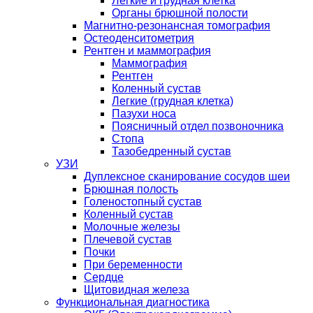
Легкие и грудная клетка
Органы брюшной полости
Магнитно-резонансная томография
Остеоденситометрия
Рентген и маммография
Маммография
Рентген
Коленный сустав
Легкие (грудная клетка)
Пазухи носа
Поясничный отдел позвоночника
Стопа
Тазобедренный сустав
УЗИ
Дуплексное сканирование сосудов шеи
Брюшная полость
Голеностопный сустав
Коленный сустав
Молочные железы
Плечевой сустав
Почки
При беременности
Сердце
Щитовидная железа
Функциональная диагностика