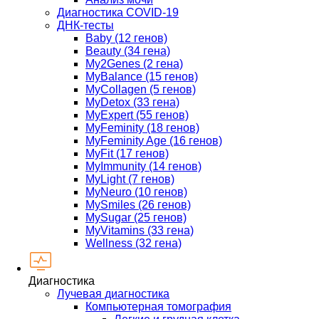
Диагностика COVID-19
ДНК-тесты
Baby (12 генов)
Beauty (34 гена)
My2Genes (2 гена)
MyBalance (15 генов)
MyCollagen (5 генов)
MyDetox (33 гена)
MyExpert (55 генов)
MyFeminity (18 генов)
MyFeminity Age (16 генов)
MyFit (17 генов)
MyImmunity (14 генов)
MyLight (7 генов)
MyNeuro (10 генов)
MySmiles (26 генов)
MySugar (25 генов)
MyVitamins (33 гена)
Wellness (32 гена)
Диагностика
Лучевая диагностика
Компьютерная томография