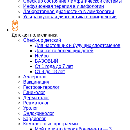
Check up состояние Лимфатической системы
Инфузионная терапия в лимфологии
Лабораторная диагностика в лимфологии
Ультразвуковая диагностика в лимфологии
Детская поликлиника
Check-up детский
Для настоящих и будущих спортсменов
Для часто болеющих детей
Нейро
БАЗОВЫЙ
От 1 года до 7 лет
От 8 до 18 лет
Аллерголог
Вакцинация
Гастроэнтеролог
Гинеколог
Дерматолог
Ревматолог
Уролог
Эндокринолог
Кардиолог
Комплексные программы
Мой педиатр (срок абонемента — 3