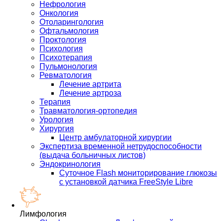
Нефрология
Онкология
Отоларингология
Офтальмология
Проктология
Психология
Психотерапия
Пульмонология
Ревматология
Лечение артрита
Лечение артроза
Терапия
Травматология-ортопедия
Урология
Хирургия
Центр амбулаторной хирургии
Экспертиза временной нетрудоспособности
(выдача больничных листов)
Эндокринология
Суточное Flash мониторирование глюкозы
с установкой датчика FreeStyle Libre
Лимфология