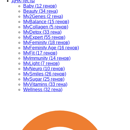
ДНК-тесты
Baby (12 генов)
Beauty (34 гена)
My2Genes (2 гена)
MyBalance (15 генов)
MyCollagen (5 генов)
MyDetox (33 гена)
MyExpert (55 генов)
MyFeminity (18 генов)
MyFeminity Age (16 генов)
MyFit (17 генов)
MyImmunity (14 генов)
MyLight (7 генов)
MyNeuro (10 генов)
MySmiles (26 генов)
MySugar (25 генов)
MyVitamins (33 гена)
Wellness (32 гена)