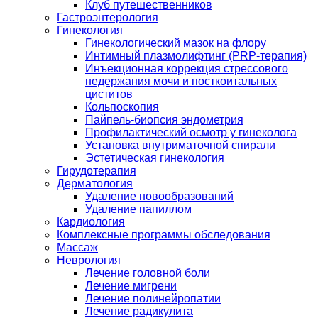
Клуб путешественников
Гастроэнтерология
Гинекология
Гинекологический мазок на флору
Интимный плазмолифтинг (PRP-терапия)
Инъекционная коррекция стрессового
недержания мочи и посткоитальных
циститов
Кольпоскопия
Пайпель-биопсия эндометрия
Профилактический осмотр у гинеколога
Установка внутриматочной спирали
Эстетическая гинекология
Гирудотерапия
Дерматология
Удаление новообразований
Удаление папиллом
Кардиология
Комплексные программы обследования
Массаж
Неврология
Лечение головной боли
Лечение мигрени
Лечение полинейропатии
Лечение радикулита