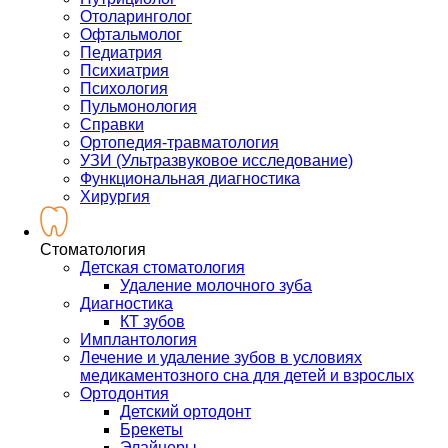
Отоларинголог
Офтальмолог
Педиатрия
Психиатрия
Психология
Пульмонология
Справки
Ортопедия-травматология
УЗИ (Ультразвуковое исследование)
Функциональная диагностика
Хирургия
Стоматология
Детская стоматология
Удаление молочного зуба
Диагностика
КТ зубов
Имплантология
Лечение и удаление зубов в условиях
медикаментозного сна для детей и взрослых
Ортодонтия
Детский ортодонт
Брекеты
Элайнеры