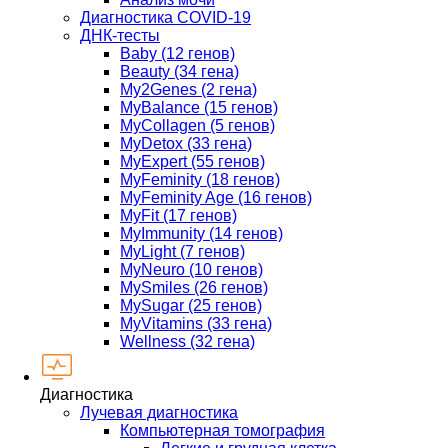
Диагностика COVID-19
ДНК-тесты
Baby (12 генов)
Beauty (34 гена)
My2Genes (2 гена)
MyBalance (15 генов)
MyCollagen (5 генов)
MyDetox (33 гена)
MyExpert (55 генов)
MyFeminity (18 генов)
MyFeminity Age (16 генов)
MyFit (17 генов)
MyImmunity (14 генов)
MyLight (7 генов)
MyNeuro (10 генов)
MySmiles (26 генов)
MySugar (25 генов)
MyVitamins (33 гена)
Wellness (32 гена)
Диагностика
Лучевая диагностика
Компьютерная томография