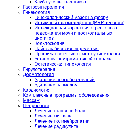
Клуб путешественников
Гастроэнтерология
Гинекология
Гинекологический мазок на флору
Интимный плазмолифтинг (PRP-терапия)
Инъекционная коррекция стрессового
недержания мочи и посткоитальных
циститов
Кольпоскопия
Пайпель-биопсия эндометрия
Профилактический осмотр у гинеколога
Установка внутриматочной спирали
Эстетическая гинекология
Гирудотерапия
Дерматология
Удаление новообразований
Удаление папиллом
Кардиология
Комплексные программы обследования
Массаж
Неврология
Лечение головной боли
Лечение мигрени
Лечение полинейропатии
Лечение радикулита