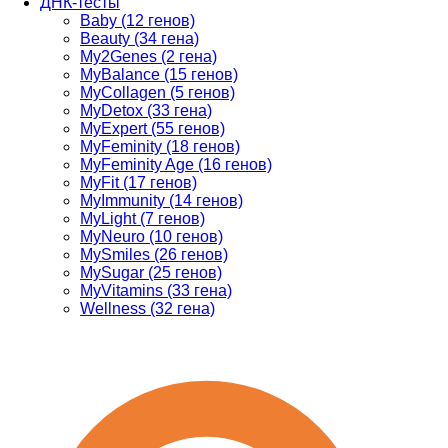
ДНК-тесты
Baby (12 генов)
Beauty (34 гена)
My2Genes (2 гена)
MyBalance (15 генов)
MyCollagen (5 генов)
MyDetox (33 гена)
MyExpert (55 генов)
MyFeminity (18 генов)
MyFeminity Age (16 генов)
MyFit (17 генов)
MyImmunity (14 генов)
MyLight (7 генов)
MyNeuro (10 генов)
MySmiles (26 генов)
MySugar (25 генов)
MyVitamins (33 гена)
Wellness (32 гена)