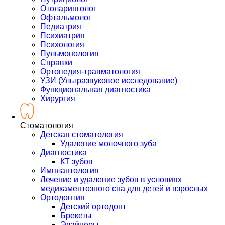
Отоларинголог
Офтальмолог
Педиатрия
Психиатрия
Психология
Пульмонология
Справки
Ортопедия-травматология
УЗИ (Ультразвуковое исследование)
Функциональная диагностика
Хирургия
Стоматология
Детская стоматология
Удаление молочного зуба
Диагностика
КТ зубов
Имплантология
Лечение и удаление зубов в условиях
медикаментозного сна для детей и взрослых
Ортодонтия
Детский ортодонт
Брекеты
Элайнеры