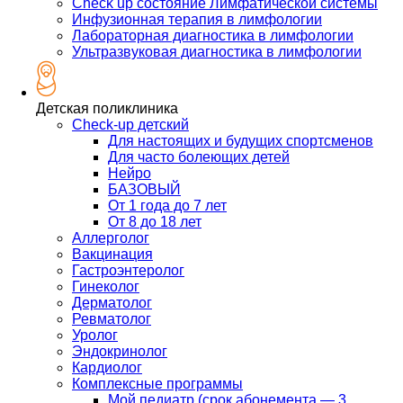
Check up состояние Лимфатической системы
Инфузионная терапия в лимфологии
Лабораторная диагностика в лимфологии
Ультразвуковая диагностика в лимфологии
Детская поликлиника
Check-up детский
Для настоящих и будущих спортсменов
Для часто болеющих детей
Нейро
БАЗОВЫЙ
От 1 года до 7 лет
От 8 до 18 лет
Аллерголог
Вакцинация
Гастроэнтеролог
Гинеколог
Дерматолог
Ревматолог
Уролог
Эндокринолог
Кардиолог
Комплексные программы
Мой педиатр (срок абонемента — 3