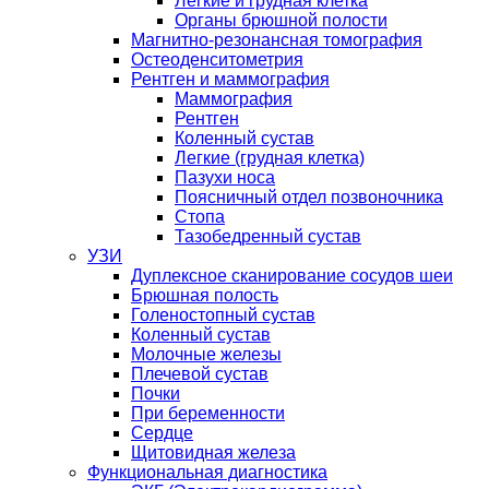
Легкие и грудная клетка
Органы брюшной полости
Магнитно-резонансная томография
Остеоденситометрия
Рентген и маммография
Маммография
Рентген
Коленный сустав
Легкие (грудная клетка)
Пазухи носа
Поясничный отдел позвоночника
Стопа
Тазобедренный сустав
УЗИ
Дуплексное сканирование сосудов шеи
Брюшная полость
Голеностопный сустав
Коленный сустав
Молочные железы
Плечевой сустав
Почки
При беременности
Сердце
Щитовидная железа
Функциональная диагностика