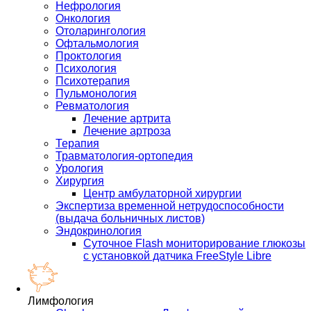
Нефрология
Онкология
Отоларингология
Офтальмология
Проктология
Психология
Психотерапия
Пульмонология
Ревматология
Лечение артрита
Лечение артроза
Терапия
Травматология-ортопедия
Урология
Хирургия
Центр амбулаторной хирургии
Экспертиза временной нетрудоспособности
(выдача больничных листов)
Эндокринология
Суточное Flash мониторирование глюкозы
с установкой датчика FreeStyle Libre
Лимфология