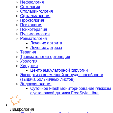
Нефрология
Онкология
Отоларингология
Офтальмология
Проктология
Психология
Психотерапия
Пульмонология
Ревматология
Лечение артрита
Лечение артроза
Терапия
Травматология-ортопедия
Урология
Хирургия
Центр амбулаторной хирургии
Экспертиза временной нетрудоспособности
(выдача больничных листов)
Эндокринология
Суточное Flash мониторирование глюкозы
с установкой датчика FreeStyle Libre
Лимфология