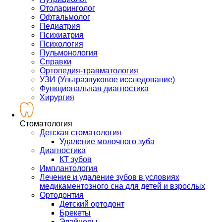
Отоларинголог
Офтальмолог
Педиатрия
Психиатрия
Психология
Пульмонология
Справки
Ортопедия-травматология
УЗИ (Ультразвуковое исследование)
Функциональная диагностика
Хирургия
Стоматология
Детская стоматология
Удаление молочного зуба
Диагностика
КТ зубов
Имплантология
Лечение и удаление зубов в условиях
медикаментозного сна для детей и взрослых
Ортодонтия
Детский ортодонт
Брекеты
Элайнеры