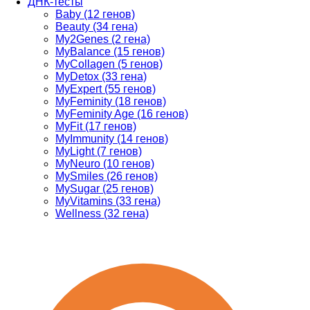
ДНК-тесты
Baby (12 генов)
Beauty (34 гена)
My2Genes (2 гена)
MyBalance (15 генов)
MyCollagen (5 генов)
MyDetox (33 гена)
MyExpert (55 генов)
MyFeminity (18 генов)
MyFeminity Age (16 генов)
MyFit (17 генов)
MyImmunity (14 генов)
MyLight (7 генов)
MyNeuro (10 генов)
MySmiles (26 генов)
MySugar (25 генов)
MyVitamins (33 гена)
Wellness (32 гена)