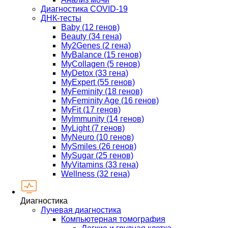
Диагностика COVID-19
ДНК-тесты
Baby (12 генов)
Beauty (34 гена)
My2Genes (2 гена)
MyBalance (15 генов)
MyCollagen (5 генов)
MyDetox (33 гена)
MyExpert (55 генов)
MyFeminity (18 генов)
MyFeminity Age (16 генов)
MyFit (17 генов)
MyImmunity (14 генов)
MyLight (7 генов)
MyNeuro (10 генов)
MySmiles (26 генов)
MySugar (25 генов)
MyVitamins (33 гена)
Wellness (32 гена)
Диагностика
Лучевая диагностика
Компьютерная томография