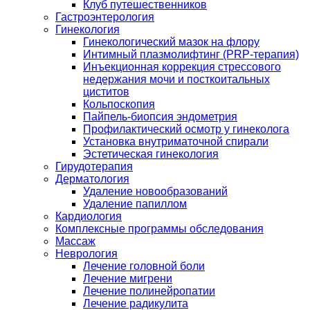
Клуб путешественников
Гастроэнтерология
Гинекология
Гинекологический мазок на флору
Интимный плазмолифтинг (PRP-терапия)
Инъекционная коррекция стрессового
недержания мочи и посткоитальных
циститов
Кольпоскопия
Пайпель-биопсия эндометрия
Профилактический осмотр у гинеколога
Установка внутриматочной спирали
Эстетическая гинекология
Гирудотерапия
Дерматология
Удаление новообразований
Удаление папиллом
Кардиология
Комплексные программы обследования
Массаж
Неврология
Лечение головной боли
Лечение мигрени
Лечение полинейропатии
Лечение радикулита