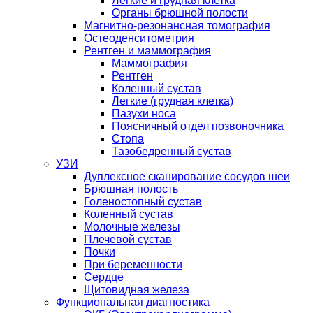
Легкие и грудная клетка
Органы брюшной полости
Магнитно-резонансная томография
Остеоденситометрия
Рентген и маммография
Маммография
Рентген
Коленный сустав
Легкие (грудная клетка)
Пазухи носа
Поясничный отдел позвоночника
Стопа
Тазобедренный сустав
УЗИ
Дуплексное сканирование сосудов шеи
Брюшная полость
Голеностопный сустав
Коленный сустав
Молочные железы
Плечевой сустав
Почки
При беременности
Сердце
Щитовидная железа
Функциональная диагностика