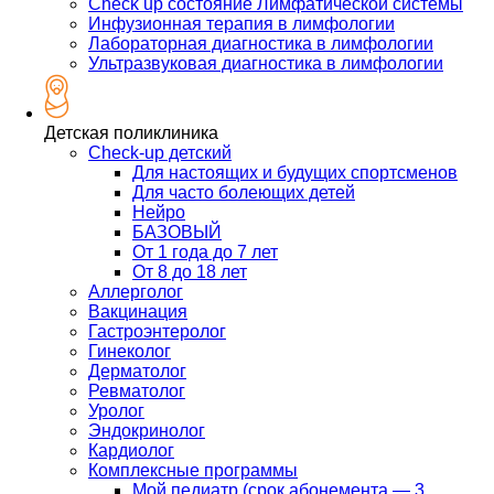
Check up состояние Лимфатической системы
Инфузионная терапия в лимфологии
Лабораторная диагностика в лимфологии
Ультразвуковая диагностика в лимфологии
Детская поликлиника
Check-up детский
Для настоящих и будущих спортсменов
Для часто болеющих детей
Нейро
БАЗОВЫЙ
От 1 года до 7 лет
От 8 до 18 лет
Аллерголог
Вакцинация
Гастроэнтеролог
Гинеколог
Дерматолог
Ревматолог
Уролог
Эндокринолог
Кардиолог
Комплексные программы
Мой педиатр (срок абонемента — 3