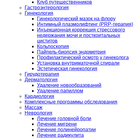
Клуб путешественников
Гастроэнтерология
Гинекология
Гинекологический мазок на флору
Интимный плазмолифтинг (PRP-терапия)
Инъекционная коррекция стрессового
недержания мочи и посткоитальных
циститов
Кольпоскопия
Пайпель-биопсия эндометрия
Профилактический осмотр у гинеколога
Установка внутриматочной спирали
Эстетическая гинекология
Гирудотерапия
Дерматология
Удаление новообразований
Удаление папиллом
Кардиология
Комплексные программы обследования
Массаж
Неврология
Лечение головной боли
Лечение мигрени
Лечение полинейропатии
Лечение радикулита