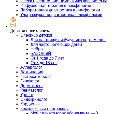
Check up состояние Лимфатической системы
Инфузионная терапия в лимфологии
Лабораторная диагностика в лимфологии
Ультразвуковая диагностика в лимфологии
Детская поликлиника
Check-up детский
Для настоящих и будущих спортсменов
Для часто болеющих детей
Нейро
БАЗОВЫЙ
От 1 года до 7 лет
От 8 до 18 лет
Аллерголог
Вакцинация
Гастроэнтеролог
Гинеколог
Дерматолог
Ревматолог
Уролог
Эндокринолог
Кардиолог
Комплексные программы
Мой педиатр (срок абонемента — 3