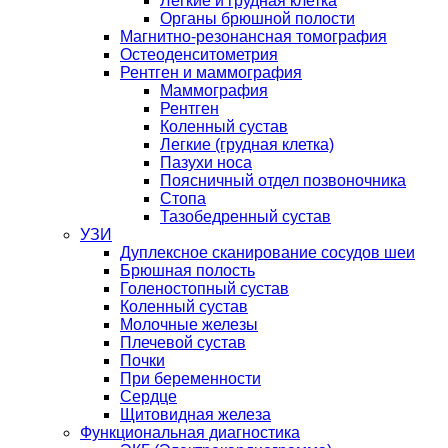
Легкие и грудная клетка
Органы брюшной полости
Магнитно-резонансная томография
Остеоденситометрия
Рентген и маммография
Маммография
Рентген
Коленный сустав
Легкие (грудная клетка)
Пазухи носа
Поясничный отдел позвоночника
Стопа
Тазобедренный сустав
УЗИ
Дуплексное сканирование сосудов шеи
Брюшная полость
Голеностопный сустав
Коленный сустав
Молочные железы
Плечевой сустав
Почки
При беременности
Сердце
Щитовидная железа
Функциональная диагностика