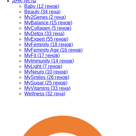
ДНК-тесты
Baby (12 генов)
Beauty (34 гена)
My2Genes (2 гена)
MyBalance (15 генов)
MyCollagen (5 генов)
MyDetox (33 гена)
MyExpert (55 генов)
MyFeminity (18 генов)
MyFeminity Age (16 генов)
MyFit (17 генов)
MyImmunity (14 генов)
MyLight (7 генов)
MyNeuro (10 генов)
MySmiles (26 генов)
MySugar (25 генов)
MyVitamins (33 гена)
Wellness (32 гена)