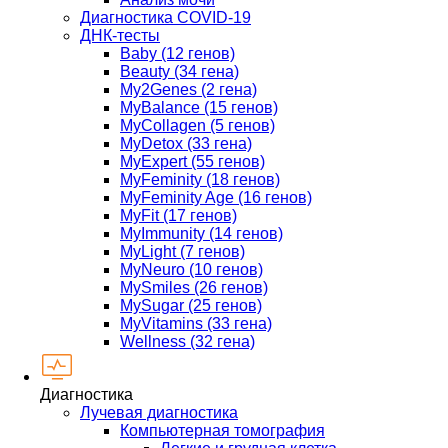
Диагностика COVID-19
ДНК-тесты
Baby (12 генов)
Beauty (34 гена)
My2Genes (2 гена)
MyBalance (15 генов)
MyCollagen (5 генов)
MyDetox (33 гена)
MyExpert (55 генов)
MyFeminity (18 генов)
MyFeminity Age (16 генов)
MyFit (17 генов)
MyImmunity (14 генов)
MyLight (7 генов)
MyNeuro (10 генов)
MySmiles (26 генов)
MySugar (25 генов)
MyVitamins (33 гена)
Wellness (32 гена)
Диагностика
Лучевая диагностика
Компьютерная томография