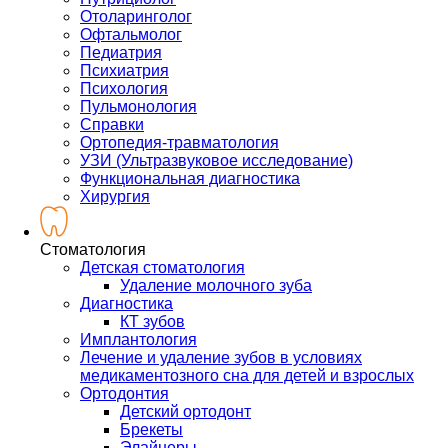
Отоларинголог
Офтальмолог
Педиатрия
Психиатрия
Психология
Пульмонология
Справки
Ортопедия-травматология
УЗИ (Ультразвуковое исследование)
Функциональная диагностика
Хирургия
Стоматология
Детская стоматология
Удаление молочного зуба
Диагностика
КТ зубов
Имплантология
Лечение и удаление зубов в условиях
медикаментозного сна для детей и взрослых
Ортодонтия
Детский ортодонт
Брекеты
Элайнеры