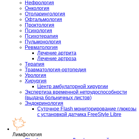
Нефрология
Онкология
Отоларингология
Офтальмология
Проктология
Психология
Психотерапия
Пульмонология
Ревматология
Лечение артрита
Лечение артроза
Терапия
Травматология-ортопедия
Урология
Хирургия
Центр амбулаторной хирургии
Экспертиза временной нетрудоспособности
(выдача больничных листов)
Эндокринология
Суточное Flash мониторирование глюкозы
с установкой датчика FreeStyle Libre
Лимфология