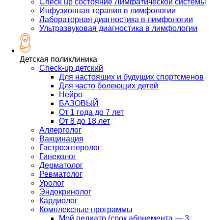
Check up состояние Лимфатической системы
Инфузионная терапия в лимфологии
Лабораторная диагностика в лимфологии
Ультразвуковая диагностика в лимфологии
Детская поликлиника
Check-up детский
Для настоящих и будущих спортсменов
Для часто болеющих детей
Нейро
БАЗОВЫЙ
От 1 года до 7 лет
От 8 до 18 лет
Аллерголог
Вакцинация
Гастроэнтеролог
Гинеколог
Дерматолог
Ревматолог
Уролог
Эндокринолог
Кардиолог
Комплексные программы
Мой педиатр (срок абонемента — 3