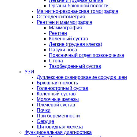
Легкие и грудная клетка
Органы брюшной полости
Магнитно-резонансная томография
Остеоденситометрия
Рентген и маммография
Маммография
Рентген
Коленный сустав
Легкие (грудная клетка)
Пазухи носа
Поясничный отдел позвоночника
Стопа
Тазобедренный сустав
УЗИ
Дуплексное сканирование сосудов шеи
Брюшная полость
Голеностопный сустав
Коленный сустав
Молочные железы
Плечевой сустав
Почки
При беременности
Сердце
Щитовидная железа
Функциональная диагностика