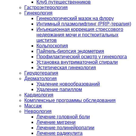
Клуб путешественников
Гастроэнтерология
Гинекология
Гинекологический мазок на флору
Интимный плазмолифтинг (PRP-терапия)
Инъекционная коррекция стрессового
недержания мочи и посткоитальных
циститов
Кольпоскопия
Пайпель-биопсия эндометрия
Профилактический осмотр у гинеколога
Установка внутриматочной спирали
Эстетическая гинекология
Гирудотерапия
Дерматология
Удаление новообразований
Удаление папиллом
Кардиология
Комплексные программы обследования
Массаж
Неврология
Лечение головной боли
Лечение мигрени
Лечение полинейропатии
Лечение радикулита