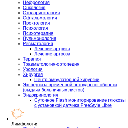
Нефрология
Онкология
Отоларингология
Офтальмология
Проктология
Психология
Психотерапия
Пульмонология
Ревматология
Лечение артрита
Лечение артроза
Терапия
Травматология-ортопедия
Урология
Хирургия
Центр амбулаторной хирургии
Экспертиза временной нетрудоспособности
(выдача больничных листов)
Эндокринология
Суточное Flash мониторирование глюкозы
с установкой датчика FreeStyle Libre
Лимфология