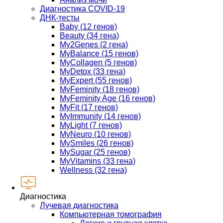
Диагностика COVID-19
ДНК-тесты
Baby (12 генов)
Beauty (34 гена)
My2Genes (2 гена)
MyBalance (15 генов)
MyCollagen (5 генов)
MyDetox (33 гена)
MyExpert (55 генов)
MyFeminity (18 генов)
MyFeminity Age (16 генов)
MyFit (17 генов)
MyImmunity (14 генов)
MyLight (7 генов)
MyNeuro (10 генов)
MySmiles (26 генов)
MySugar (25 генов)
MyVitamins (33 гена)
Wellness (32 гена)
Диагностика
Лучевая диагностика
Компьютерная томография