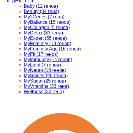
ДНК-тесты
Baby (12 генов)
Beauty (34 гена)
My2Genes (2 гена)
MyBalance (15 генов)
MyCollagen (5 генов)
MyDetox (33 гена)
MyExpert (55 генов)
MyFeminity (18 генов)
MyFeminity Age (16 генов)
MyFit (17 генов)
MyImmunity (14 генов)
MyLight (7 генов)
MyNeuro (10 генов)
MySmiles (26 генов)
MySugar (25 генов)
MyVitamins (33 гена)
Wellness (32 гена)