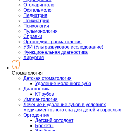
Отоларинголог
Офтальмолог
Педиатрия
Психиатрия
Психология
Пульмонология
Справки
Ортопедия-травматология
УЗИ (Ультразвуковое исследование)
Функциональная диагностика
Хирургия
Стоматология
Детская стоматология
Удаление молочного зуба
Диагностика
КТ зубов
Имплантология
Лечение и удаление зубов в условиях
медикаментозного сна для детей и взрослых
Ортодонтия
Детский ортодонт
Брекеты
Элайнеры