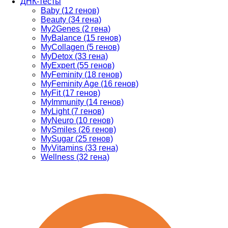
ДНК-тесты
Baby (12 генов)
Beauty (34 гена)
My2Genes (2 гена)
MyBalance (15 генов)
MyCollagen (5 генов)
MyDetox (33 гена)
MyExpert (55 генов)
MyFeminity (18 генов)
MyFeminity Age (16 генов)
MyFit (17 генов)
MyImmunity (14 генов)
MyLight (7 генов)
MyNeuro (10 генов)
MySmiles (26 генов)
MySugar (25 генов)
MyVitamins (33 гена)
Wellness (32 гена)