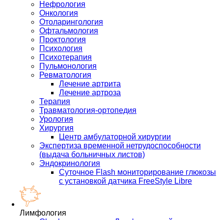
Нефрология
Онкология
Отоларингология
Офтальмология
Проктология
Психология
Психотерапия
Пульмонология
Ревматология
Лечение артрита
Лечение артроза
Терапия
Травматология-ортопедия
Урология
Хирургия
Центр амбулаторной хирургии
Экспертиза временной нетрудоспособности
(выдача больничных листов)
Эндокринология
Суточное Flash мониторирование глюкозы
с установкой датчика FreeStyle Libre
Лимфология