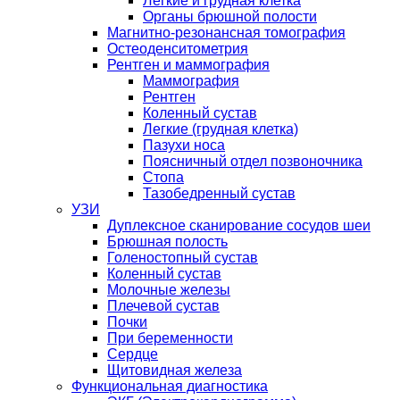
Легкие и грудная клетка
Органы брюшной полости
Магнитно-резонансная томография
Остеоденситометрия
Рентген и маммография
Маммография
Рентген
Коленный сустав
Легкие (грудная клетка)
Пазухи носа
Поясничный отдел позвоночника
Стопа
Тазобедренный сустав
УЗИ
Дуплексное сканирование сосудов шеи
Брюшная полость
Голеностопный сустав
Коленный сустав
Молочные железы
Плечевой сустав
Почки
При беременности
Сердце
Щитовидная железа
Функциональная диагностика