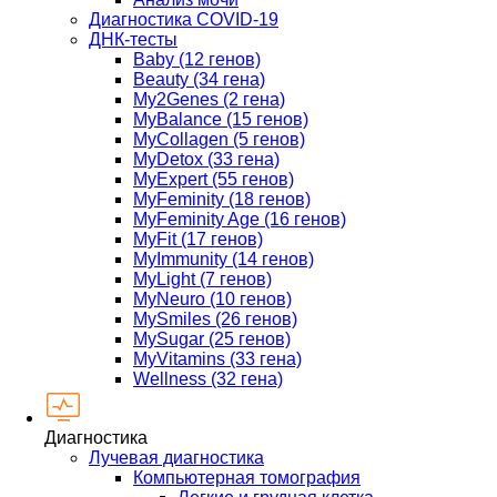
Диагностика COVID-19
ДНК-тесты
Baby (12 генов)
Beauty (34 гена)
My2Genes (2 гена)
MyBalance (15 генов)
MyCollagen (5 генов)
MyDetox (33 гена)
MyExpert (55 генов)
MyFeminity (18 генов)
MyFeminity Age (16 генов)
MyFit (17 генов)
MyImmunity (14 генов)
MyLight (7 генов)
MyNeuro (10 генов)
MySmiles (26 генов)
MySugar (25 генов)
MyVitamins (33 гена)
Wellness (32 гена)
Диагностика
Лучевая диагностика
Компьютерная томография