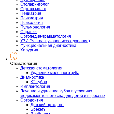
Отоларинголог
Офтальмолог
Педиатрия
Психиатрия
Психология
Пульмонология
Справки
Ортопедия-травматология
УЗИ (Ультразвуковое исследование)
Функциональная диагностика
Хирургия
Стоматология
Детская стоматология
Удаление молочного зуба
Диагностика
КТ зубов
Имплантология
Лечение и удаление зубов в условиях
медикаментозного сна для детей и взрослых
Ортодонтия
Детский ортодонт
Брекеты
Элайнеры