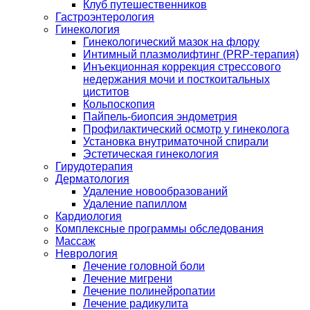
Клуб путешественников
Гастроэнтерология
Гинекология
Гинекологический мазок на флору
Интимный плазмолифтинг (PRP-терапия)
Инъекционная коррекция стрессового
недержания мочи и посткоитальных
циститов
Кольпоскопия
Пайпель-биопсия эндометрия
Профилактический осмотр у гинеколога
Установка внутриматочной спирали
Эстетическая гинекология
Гирудотерапия
Дерматология
Удаление новообразований
Удаление папиллом
Кардиология
Комплексные программы обследования
Массаж
Неврология
Лечение головной боли
Лечение мигрени
Лечение полинейропатии
Лечение радикулита