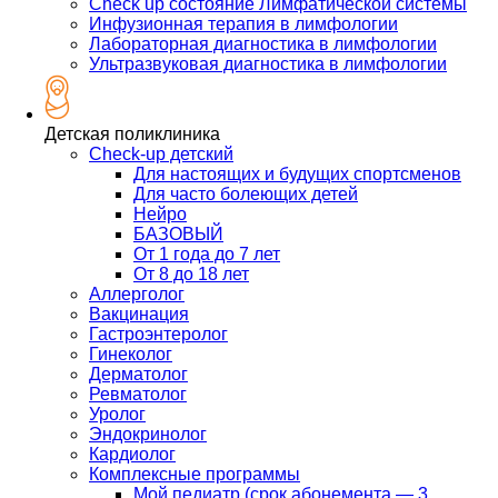
Check up состояние Лимфатической системы
Инфузионная терапия в лимфологии
Лабораторная диагностика в лимфологии
Ультразвуковая диагностика в лимфологии
Детская поликлиника
Check-up детский
Для настоящих и будущих спортсменов
Для часто болеющих детей
Нейро
БАЗОВЫЙ
От 1 года до 7 лет
От 8 до 18 лет
Аллерголог
Вакцинация
Гастроэнтеролог
Гинеколог
Дерматолог
Ревматолог
Уролог
Эндокринолог
Кардиолог
Комплексные программы
Мой педиатр (срок абонемента — 3