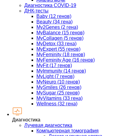
Диагностика COVID-19
ДНК-тесты
Baby (12 генов)
Beauty (34 гена)
My2Genes (2 гена)
MyBalance (15 генов)
MyCollagen (5 генов)
MyDetox (33 гена)
MyExpert (55 генов)
MyFeminity (18 генов)
MyFeminity Age (16 генов)
MyFit (17 генов)
MyImmunity (14 генов)
MyLight (7 генов)
MyNeuro (10 генов)
MySmiles (26 генов)
MySugar (25 генов)
MyVitamins (33 гена)
Wellness (32 гена)
Диагностика
Лучевая диагностика
Компьютерная томография