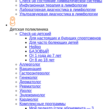
Check up состояние Лимфатической системы
Инфузионная терапия в лимфологии
Лабораторная диагностика в лимфологии
Ультразвуковая диагностика в лимфологии
Детская поликлиника
Check-up детский
Для настоящих и будущих спортсменов
Для часто болеющих детей
Нейро
БАЗОВЫЙ
От 1 года до 7 лет
От 8 до 18 лет
Аллерголог
Вакцинация
Гастроэнтеролог
Гинеколог
Дерматолог
Ревматолог
Уролог
Эндокринолог
Кардиолог
Комплексные программы
Мой педиатр (срок абонемента — 3