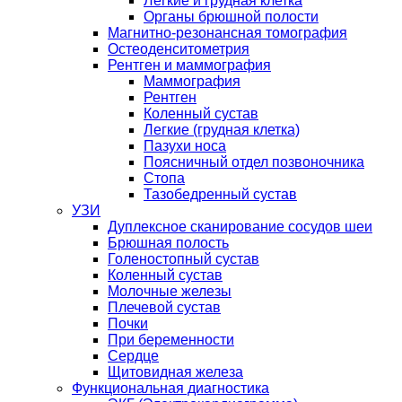
Легкие и грудная клетка
Органы брюшной полости
Магнитно-резонансная томография
Остеоденситометрия
Рентген и маммография
Маммография
Рентген
Коленный сустав
Легкие (грудная клетка)
Пазухи носа
Поясничный отдел позвоночника
Стопа
Тазобедренный сустав
УЗИ
Дуплексное сканирование сосудов шеи
Брюшная полость
Голеностопный сустав
Коленный сустав
Молочные железы
Плечевой сустав
Почки
При беременности
Сердце
Щитовидная железа
Функциональная диагностика