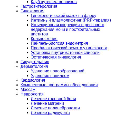
Клуб путешественников
Гастроэнтерология
Гинекология
Гинекологический мазок на флору
Интимный плазмолифтинг (PRP-терапия)
Инъекционная коррекция стрессового
недержания мочи и посткоитальных
циститов
Кольпоскопия
Пайпель-биопсия эндометрия
Профилактический осмотр у гинеколога
Установка внутриматочной спирали
Эстетическая гинекология
Гирудотерапия
Дерматология
Удаление новообразований
Удаление папиллом
Кардиология
Комплексные программы обследования
Массаж
Неврология
Лечение головной боли
Лечение мигрени
Лечение полинейропатии
Лечение радикулита