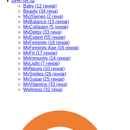
ДНК-тесты
Baby (12 генов)
Beauty (34 гена)
My2Genes (2 гена)
MyBalance (15 генов)
MyCollagen (5 генов)
MyDetox (33 гена)
MyExpert (55 генов)
MyFeminity (18 генов)
MyFeminity Age (16 генов)
MyFit (17 генов)
MyImmunity (14 генов)
MyLight (7 генов)
MyNeuro (10 генов)
MySmiles (26 генов)
MySugar (25 генов)
MyVitamins (33 гена)
Wellness (32 гена)