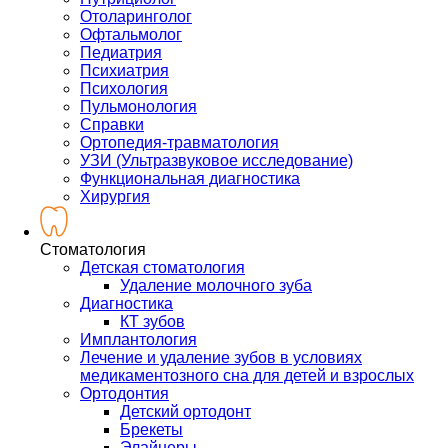
Отоларинголог
Офтальмолог
Педиатрия
Психиатрия
Психология
Пульмонология
Справки
Ортопедия-травматология
УЗИ (Ультразвуковое исследование)
Функциональная диагностика
Хирургия
Стоматология
Детская стоматология
Удаление молочного зуба
Диагностика
КТ зубов
Имплантология
Лечение и удаление зубов в условиях
медикаментозного сна для детей и взрослых
Ортодонтия
Детский ортодонт
Брекеты
Элайнеры