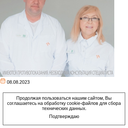
08.08.2023
Ушакова Лидия Юрьевна
(стаж 32 года) и Матичин
Алексей Петрович (стаж 30
лет) занимаются лечением