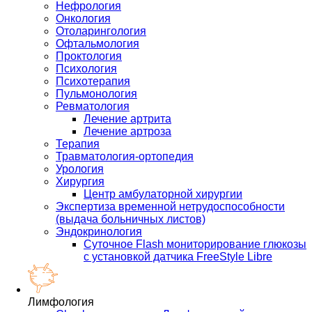
Нефрология
Онкология
Отоларингология
Офтальмология
Проктология
Психология
Психотерапия
Пульмонология
Ревматология
Лечение артрита
Лечение артроза
Терапия
Травматология-ортопедия
Урология
Хирургия
Центр амбулаторной хирургии
Экспертиза временной нетрудоспособности
(выдача больничных листов)
Эндокринология
Суточное Flash мониторирование глюкозы
с установкой датчика FreeStyle Libre
Лимфология