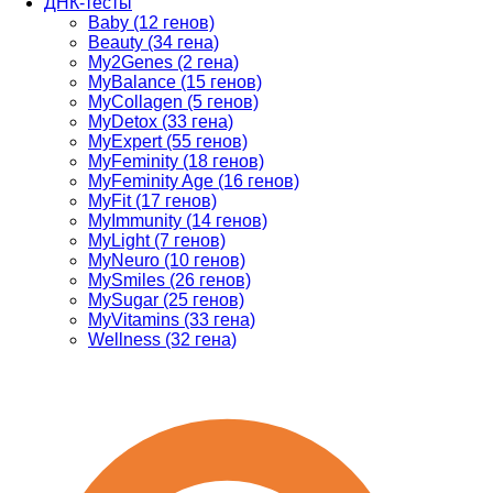
ДНК-тесты
Baby (12 генов)
Beauty (34 гена)
My2Genes (2 гена)
MyBalance (15 генов)
MyCollagen (5 генов)
MyDetox (33 гена)
MyExpert (55 генов)
MyFeminity (18 генов)
MyFeminity Age (16 генов)
MyFit (17 генов)
MyImmunity (14 генов)
MyLight (7 генов)
MyNeuro (10 генов)
MySmiles (26 генов)
MySugar (25 генов)
MyVitamins (33 гена)
Wellness (32 гена)