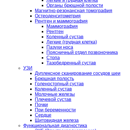
Легкие и грудная клетка
Органы брюшной полости
Магнитно-резонансная томография
Остеоденситометрия
Рентген и маммография
Маммография
Рентген
Коленный сустав
Легкие (грудная клетка)
Пазухи носа
Поясничный отдел позвоночника
Стопа
Тазобедренный сустав
УЗИ
Дуплексное сканирование сосудов шеи
Брюшная полость
Голеностопный сустав
Коленный сустав
Молочные железы
Плечевой сустав
Почки
При беременности
Сердце
Щитовидная железа
Функциональная диагностика