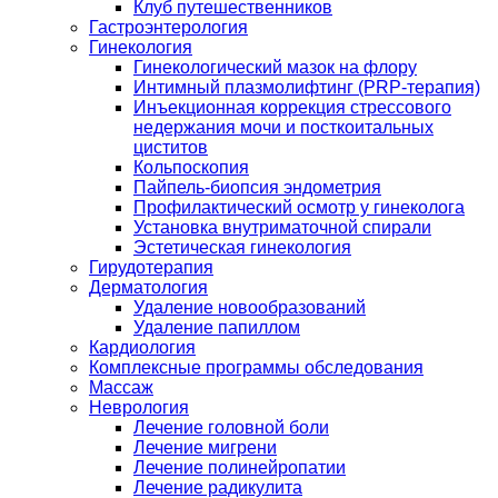
Клуб путешественников
Гастроэнтерология
Гинекология
Гинекологический мазок на флору
Интимный плазмолифтинг (PRP-терапия)
Инъекционная коррекция стрессового
недержания мочи и посткоитальных
циститов
Кольпоскопия
Пайпель-биопсия эндометрия
Профилактический осмотр у гинеколога
Установка внутриматочной спирали
Эстетическая гинекология
Гирудотерапия
Дерматология
Удаление новообразований
Удаление папиллом
Кардиология
Комплексные программы обследования
Массаж
Неврология
Лечение головной боли
Лечение мигрени
Лечение полинейропатии
Лечение радикулита