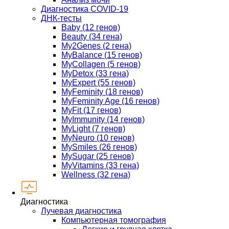
Диагностика COVID-19
ДНК-тесты
Baby (12 генов)
Beauty (34 гена)
My2Genes (2 гена)
MyBalance (15 генов)
MyCollagen (5 генов)
MyDetox (33 гена)
MyExpert (55 генов)
MyFeminity (18 генов)
MyFeminity Age (16 генов)
MyFit (17 генов)
MyImmunity (14 генов)
MyLight (7 генов)
MyNeuro (10 генов)
MySmiles (26 генов)
MySugar (25 генов)
MyVitamins (33 гена)
Wellness (32 гена)
Диагностика
Лучевая диагностика
Компьютерная томография