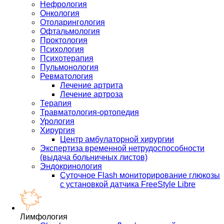
Нефрология
Онкология
Отоларингология
Офтальмология
Проктология
Психология
Психотерапия
Пульмонология
Ревматология
Лечение артрита
Лечение артроза
Терапия
Травматология-ортопедия
Урология
Хирургия
Центр амбулаторной хирургии
Экспертиза временной нетрудоспособности
(выдача больничных листов)
Эндокринология
Суточное Flash мониторирование глюкозы
с установкой датчика FreeStyle Libre
Лимфология