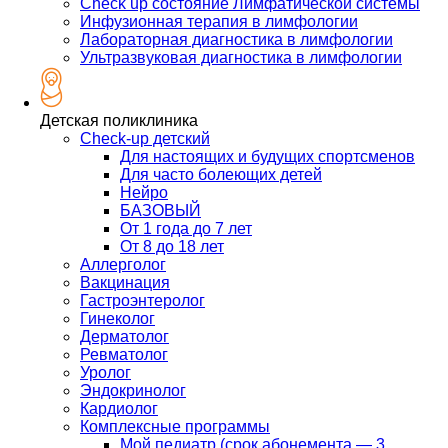
Check up состояние Лимфатической системы
Инфузионная терапия в лимфологии
Лабораторная диагностика в лимфологии
Ультразвуковая диагностика в лимфологии
Детская поликлиника
Check-up детский
Для настоящих и будущих спортсменов
Для часто болеющих детей
Нейро
БАЗОВЫЙ
От 1 года до 7 лет
От 8 до 18 лет
Аллерголог
Вакцинация
Гастроэнтеролог
Гинеколог
Дерматолог
Ревматолог
Уролог
Эндокринолог
Кардиолог
Комплексные программы
Мой педиатр (срок абонемента — 3