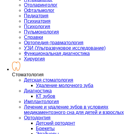
Отоларинголог
Офтальмолог
Педиатрия
Психиатрия
Психология
Пульмонология
Справки
Ортопедия-травматология
УЗИ (Ультразвуковое исследование)
Функциональная диагностика
Хирургия
Стоматология
Детская стоматология
Удаление молочного зуба
Диагностика
КТ зубов
Имплантология
Лечение и удаление зубов в условиях
медикаментозного сна для детей и взрослых
Ортодонтия
Детский ортодонт
Брекеты
Элайнеры