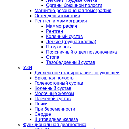
Легкие и грудная клетка
Органы брюшной полости
Магнитно-резонансная томография
Остеоденситометрия
Рентген и маммография
Маммография
Рентген
Коленный сустав
Легкие (грудная клетка)
Пазухи носа
Поясничный отдел позвоночника
Стопа
Тазобедренный сустав
УЗИ
Дуплексное сканирование сосудов шеи
Брюшная полость
Голеностопный сустав
Коленный сустав
Молочные железы
Плечевой сустав
Почки
При беременности
Сердце
Щитовидная железа
Функциональная диагностика