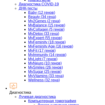
Диагностика COVID-19
ДНК-тесты
Baby (12 генов)
Beauty (34 гена)
My2Genes (2 гена)
MyBalance (15 генов)
MyCollagen (5 генов)
MyDetox (33 гена)
MyExpert (55 генов)
MyFeminity (18 генов)
MyFeminity Age (16 генов)
MyFit (17 генов)
MyImmunity (14 генов)
MyLight (7 генов)
MyNeuro (10 генов)
MySmiles (26 генов)
MySugar (25 генов)
MyVitamins (33 гена)
Wellness (32 гена)
Диагностика
Лучевая диагностика
Компьютерная томография