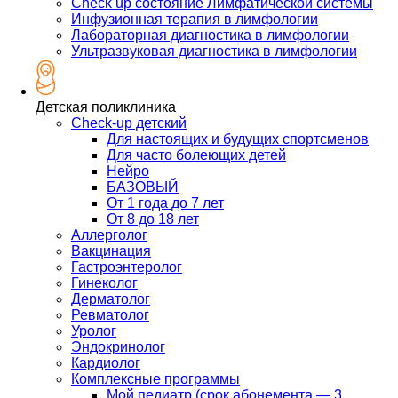
Check up состояние Лимфатической системы
Инфузионная терапия в лимфологии
Лабораторная диагностика в лимфологии
Ультразвуковая диагностика в лимфологии
Детская поликлиника
Check-up детский
Для настоящих и будущих спортсменов
Для часто болеющих детей
Нейро
БАЗОВЫЙ
От 1 года до 7 лет
От 8 до 18 лет
Аллерголог
Вакцинация
Гастроэнтеролог
Гинеколог
Дерматолог
Ревматолог
Уролог
Эндокринолог
Кардиолог
Комплексные программы
Мой педиатр (срок абонемента — 3