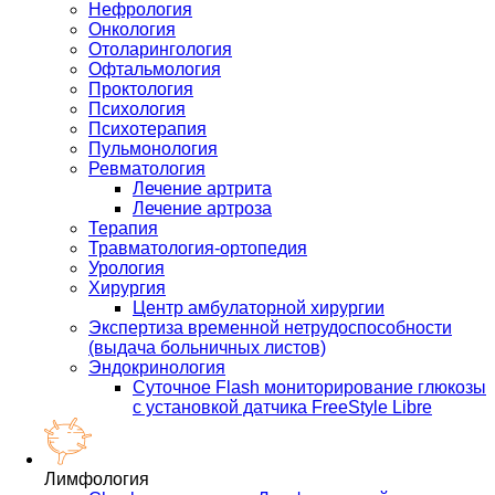
Нефрология
Онкология
Отоларингология
Офтальмология
Проктология
Психология
Психотерапия
Пульмонология
Ревматология
Лечение артрита
Лечение артроза
Терапия
Травматология-ортопедия
Урология
Хирургия
Центр амбулаторной хирургии
Экспертиза временной нетрудоспособности
(выдача больничных листов)
Эндокринология
Суточное Flash мониторирование глюкозы
с установкой датчика FreeStyle Libre
Лимфология