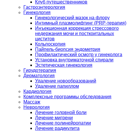
Клуб путешественников
Гастроэнтерология
Гинекология
Гинекологический мазок на флору
Интимный плазмолифтинг (PRP-терапия)
Инъекционная коррекция стрессового
недержания мочи и посткоитальных
циститов
Кольпоскопия
Пайпель-биопсия эндометрия
Профилактический осмотр у гинеколога
Установка внутриматочной спирали
Эстетическая гинекология
Гирудотерапия
Дерматология
Удаление новообразований
Удаление папиллом
Кардиология
Комплексные программы обследования
Массаж
Неврология
Лечение головной боли
Лечение мигрени
Лечение полинейропатии
Лечение радикулита