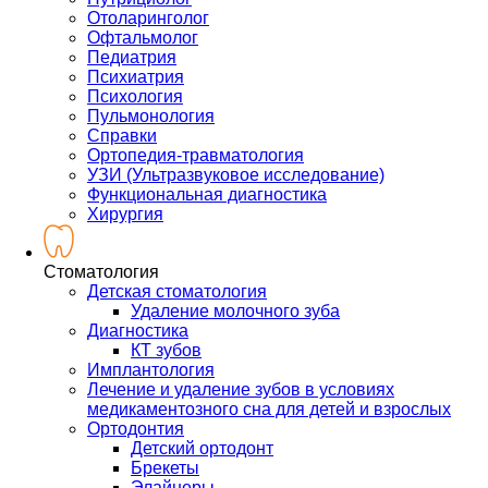
Отоларинголог
Офтальмолог
Педиатрия
Психиатрия
Психология
Пульмонология
Справки
Ортопедия-травматология
УЗИ (Ультразвуковое исследование)
Функциональная диагностика
Хирургия
Стоматология
Детская стоматология
Удаление молочного зуба
Диагностика
КТ зубов
Имплантология
Лечение и удаление зубов в условиях
медикаментозного сна для детей и взрослых
Ортодонтия
Детский ортодонт
Брекеты
Элайнеры