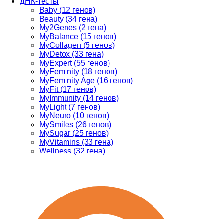
ДНК-тесты
Baby (12 генов)
Beauty (34 гена)
My2Genes (2 гена)
MyBalance (15 генов)
MyCollagen (5 генов)
MyDetox (33 гена)
MyExpert (55 генов)
MyFeminity (18 генов)
MyFeminity Age (16 генов)
MyFit (17 генов)
MyImmunity (14 генов)
MyLight (7 генов)
MyNeuro (10 генов)
MySmiles (26 генов)
MySugar (25 генов)
MyVitamins (33 гена)
Wellness (32 гена)